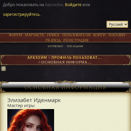
Добро пожаловать на
Аркхейм
.
Войдите
или
зарегистрируйтесь
.
ФОРУМ
МАТЧАСТЬ
ПОИСК
ПОЛЬЗОВАТЕЛИ
ВОЙТИ
МАГАЗИН
PR-ВХОД
РЕГИСТРАЦИЯ
активные
последние
АРКХЕЙМ
►
ПРОФИЛЬ ПОЛЬЗОВАТЕЛЯ ЭЛИЗАБЕТ ИДЕНМАРК
►
ОСНОВНАЯ ИНФОРМАЦИЯ
ОСНОВНАЯ ИНФОРМАЦИЯ
Элизабет Иденмарк
Мастер игры