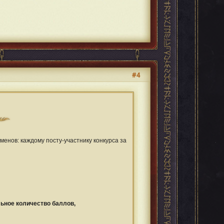
#4
менов: каждому посту-участнику конкурса за
льное количество баллов,