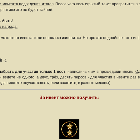
о момента подведения итогов
. После чего весь скрытый текст превратится в о
рнативе это не будет тайной.
- быть!
 награда.
амках этого ивента тоже несколько изменится. Но про это подробнее - это и
 =).
выбрать для участия только 1 пост
, написанный им в прошедший месяц.
Од
ведете не одного, а двух, трёх, десять персов - для участия в ивенте раз 
огда сможете поучаствовать, если захотите, в разные месяцы).
За ивент можно получить: