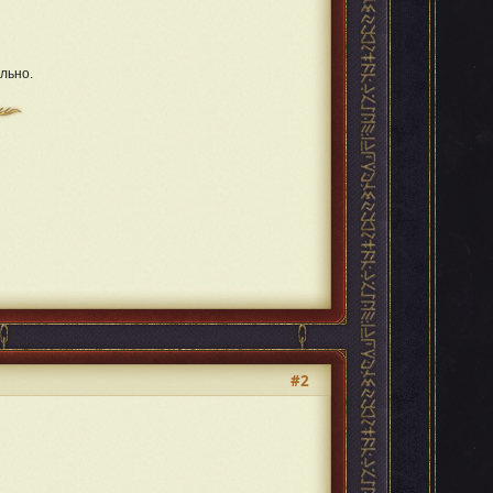
льно.
#2