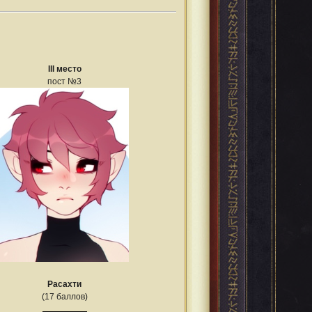
III место
пост №3
Расахти
(17 баллов)