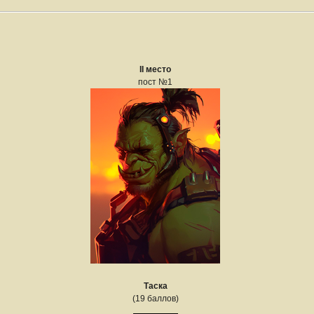
II место
пост №1
Таска
(19 баллов)