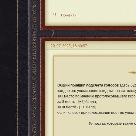
+1
Профиль
20-07-2025, 18:40:57
Общий принцип подсчета голосов
здесь буд
каждое его упоминание каждым новым голос
за I место по мнению проголосовавшего игрок
за II место - [+2] балла,
за III место - [+1] балл;
если человек при голосовании пост не упомя
Те посты, которые таким 