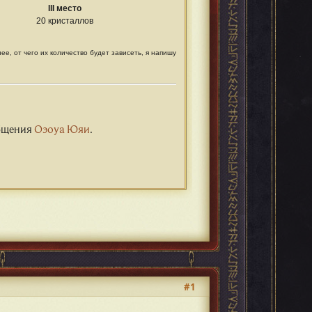
III место
20 кристаллов
е, от чего их количество будет зависеть, я напишу
общения
Оэоуа Юяи
.
#1