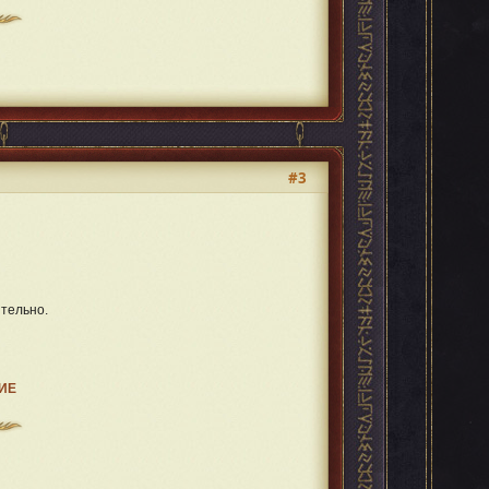
#3
тельно.
НИЕ