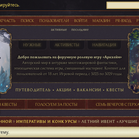
рируйтесь
.
АТЧАСТЬ
ПОИСК
ПОЛЬЗОВАТЕЛИ
ВОЙТИ
МАГАЗИН
PR-ВХОД
Р
активные
последние
НУЖНЫЕ
АКТИВИСТЫ
НАВИГАЦИЯ
Акции
Добро пожаловать на форумную ролевую игру «Аркхейм»
Авторский мир в антураже многожанровой фантастики,
эпизодическая система игры, смешанный мастеринг. Контент для
пользователей от 18 лет. Игровой период с 5025 по 5029 годы.
41 ПОСТОВ
31 ПОСТОВ
29 ПОСТОВ
24 ПОСТОВ
таблице игровой активности
ПУТЕВОДИТЕЛЬ
•
АКЦИИ
•
ВАКАНСИИ
•
КВЕСТЫ
В КВЕСТЫ
ГОЛОСУЕМ ЗА ПОСТЫ
СЕМЬ ВЕЧЕРОВ С ГЕР
ЕННОЙ
►
ИМПЕРАТИВЫ И КОНКУРСЫ
►
ЛЕТНИЙ ИВЕНТ «ЛУЧШИЕ 
тему.