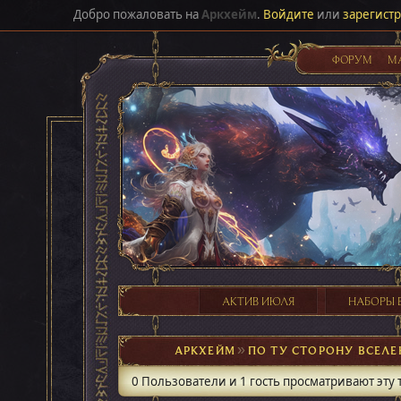
Добро пожаловать на
Аркхейм
.
Войдите
или
зарегист
ФОРУМ
М
АКТИВ ИЮЛЯ
НАБОРЫ 
АРКХЕЙМ
►
ПО ТУ СТОРОНУ ВСЕЛ
0 Пользователи и 1 гость просматривают эту 