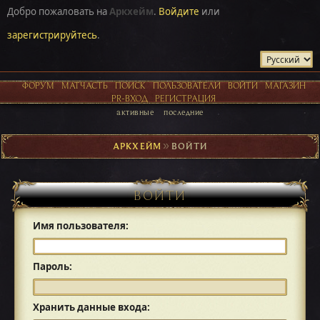
Добро пожаловать на
Аркхейм
.
Войдите
или
зарегистрируйтесь
.
ФОРУМ
МАТЧАСТЬ
ПОИСК
ПОЛЬЗОВАТЕЛИ
ВОЙТИ
МАГАЗИН
PR-ВХОД
РЕГИСТРАЦИЯ
активные
последние
АРКХЕЙМ
►
ВОЙТИ
ВОЙТИ
Имя пользователя:
Пароль:
Хранить данные входа: