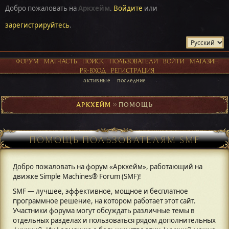
Добро пожаловать на
Аркхейм
.
Войдите
или
зарегистрируйтесь
.
ФОРУМ
МАТЧАСТЬ
ПОИСК
ПОЛЬЗОВАТЕЛИ
ВОЙТИ
МАГАЗИН
PR-ВХОД
РЕГИСТРАЦИЯ
активные
последние
АРКХЕЙМ
►
ПОМОЩЬ
ПОМОЩЬ ПОЛЬЗОВАТЕЛЯМ SMF
Добро пожаловать на форум «Аркхейм», работающий на
движке Simple Machines® Forum (SMF)!
SMF — лучшее, эффективное, мощное и бесплатное
программное решение, на котором работает этот сайт.
Участники форума могут обсуждать различные темы в
отдельных разделах и пользоваться рядом дополнительных