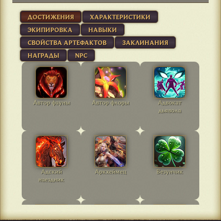
ДОСТИЖЕНИЯ
ХАРАКТЕРИСТИКИ
ЭКИПИРОВКА
НАВЫКИ
СВОЙСТВА АРТЕФАКТОВ
ЗАКЛИНАНИЯ
НАГРАДЫ
NPC
Автор фауны
Автор флоры
Адвокат
дьявола
Адский
Аркхеймец
Везунчик
наездник