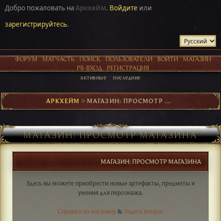
Добро пожаловать на
Аркхейм
.
Войдите
или
зарегистрируйтесь
.
ФОРУМ
МАТЧАСТЬ
ПОИСК
ПОЛЬЗОВАТЕЛИ
ВОЙТИ
МАГАЗИН
PR-ВХОД
РЕГИСТРАЦИЯ
активные
последние
АРКХЕЙМ
►
МАГАЗИН: ПРОСМОТР МАГАЗИНА
МАГАЗИН: ПРОСМОТР МАГАЗИНА
МАГАЗИН: ПРОСМОТР МАГАЗИНА
Здесь вы можете приобрести новые артефакты, предметы и
умения для персонажа.
Справка по магазину
&
Задать вопрос