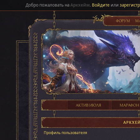
Добро пожаловать на
Аркхейм
.
Войдите
или
зарегист
ФОРУМ
М
АКТИВ ИЮЛЯ
МАРАФОН
АРКХЕ
Профиль пользователя