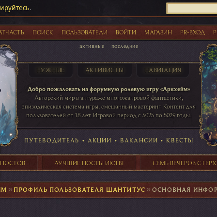
рируйтесь
.
АТЧАСТЬ
ПОИСК
ПОЛЬЗОВАТЕЛИ
ВОЙТИ
МАГАЗИН
PR-ВХОД
Р
активные
последние
НУЖНЫЕ
АКТИВИСТЫ
НАВИГАЦИЯ
Акции
Добро пожаловать на форумную ролевую игру «Аркхейм»
Авторский мир в антураже многожанровой фантастики,
эпизодическая система игры, смешанный мастеринг. Контент для
пользователей от 18 лет. Игровой период с 5025 по 5029 годы.
41 ПОСТОВ
31 ПОСТОВ
29 ПОСТОВ
24 ПОСТОВ
таблице игровой активности
ПУТЕВОДИТЕЛЬ
•
АКЦИИ
•
ВАКАНСИИ
•
КВЕСТЫ
 ПОСТОВ
ЛУЧШИЕ ПОСТЫ ИЮНЯ
СЕМЬ ВЕЧЕРОВ С ГЕР
ЙМ
►
ПРОФИЛЬ ПОЛЬЗОВАТЕЛЯ ШАНТИТУС
►
ОСНОВНАЯ ИНФО