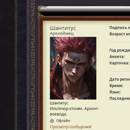
Шантитус
Подпись н
Аркхеймец
Возраст и
Год рожде
Анкета:
Карточка:
Дата реги
Время:
Язык:
Последняя
Шантитус
Ильтенор-хтоник. Архонт-
воевода.
Офлайн
Просмотр сообщений