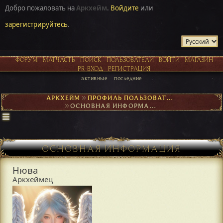
Добро пожаловать на
Аркхейм
.
Войдите
или
зарегистрируйтесь
.
ФОРУМ
МАТЧАСТЬ
ПОИСК
ПОЛЬЗОВАТЕЛИ
ВОЙТИ
МАГАЗИН
PR-ВХОД
РЕГИСТРАЦИЯ
активные
последние
АРКХЕЙМ
►
ПРОФИЛЬ ПОЛЬЗОВАТЕЛЯ НЮВА
►
ОСНОВНАЯ ИНФОРМАЦИЯ
ОСНОВНАЯ ИНФОРМАЦИЯ
Нюва
Аркхеймец