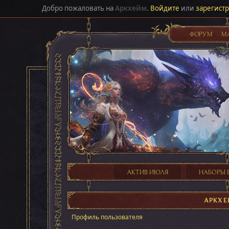
Добро пожаловать на
Аркхейм
.
Войдите
или
зарегист
ФОРУМ
М
АКТИВ ИЮЛЯ
НАБОРЫ 
АРКХЕ
Профиль пользователя