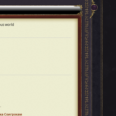
lous world
ка Соигрокам