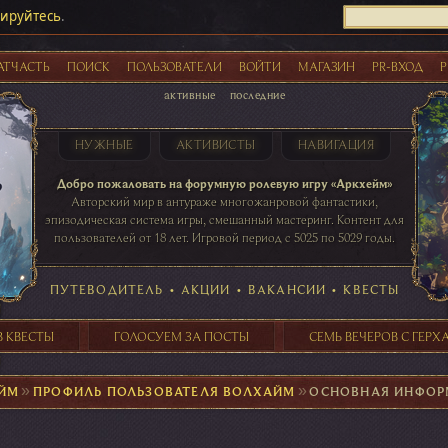
рируйтесь
.
АТЧАСТЬ
ПОИСК
ПОЛЬЗОВАТЕЛИ
ВОЙТИ
МАГАЗИН
PR-ВХОД
Р
активные
последние
НУЖНЫЕ
АКТИВИСТЫ
НАВИГАЦИЯ
Акции
Добро пожаловать на форумную ролевую игру «Аркхейм»
Авторский мир в антураже многожанровой фантастики,
эпизодическая система игры, смешанный мастеринг. Контент для
пользователей от 18 лет. Игровой период с 5025 по 5029 годы.
41 ПОСТОВ
31 ПОСТОВ
29 ПОСТОВ
24 ПОСТОВ
таблице игровой активности
ПУТЕВОДИТЕЛЬ
•
АКЦИИ
•
ВАКАНСИИ
•
КВЕСТЫ
В КВЕСТЫ
ГОЛОСУЕМ ЗА ПОСТЫ
СЕМЬ ВЕЧЕРОВ С ГЕР
ЙМ
►
ПРОФИЛЬ ПОЛЬЗОВАТЕЛЯ ВОЛХАЙМ
►
ОСНОВНАЯ ИНФОР