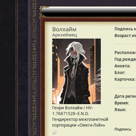
Волхайм
Подпись н
Аркхеймец
Возраст и
Располож
Год рожде
Анкета:
Блог:
Карточка:
Дата реги
Время:
Генри Волхайм / HV–
Язык:
1.76671528–E.N.D.
Гендиректор межпланетной
корпорации «Омега-Лэйн»
Подпись: