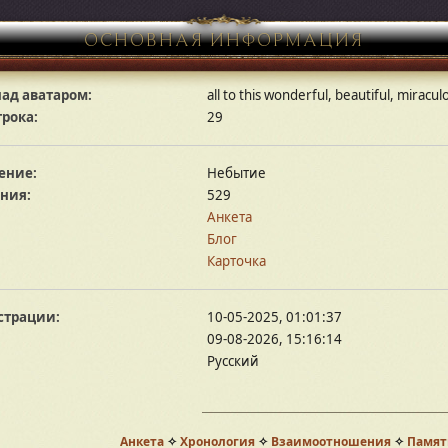
ОСНОВНАЯ ИНФОРМАЦИЯ
ад аватаром:
all to this wonderful, beautiful, miracu
грока:
29
ение:
Небытие
ния:
529
Анкета
Блог
Карточка
страции:
10-05-2025, 01:01:37
09-08-2026, 15:16:14
Русский
Анкета
✧
Хронология
✧
Взаимоотношения
✧
Памят