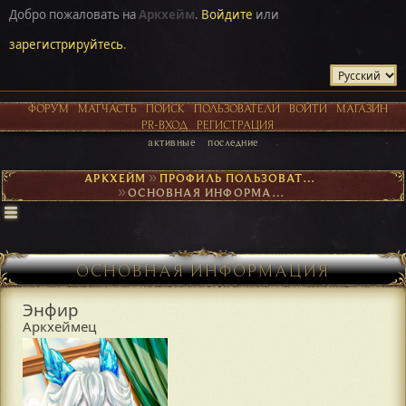
Добро пожаловать на
Аркхейм
.
Войдите
или
зарегистрируйтесь
.
ФОРУМ
МАТЧАСТЬ
ПОИСК
ПОЛЬЗОВАТЕЛИ
ВОЙТИ
МАГАЗИН
PR-ВХОД
РЕГИСТРАЦИЯ
активные
последние
АРКХЕЙМ
►
ПРОФИЛЬ ПОЛЬЗОВАТЕЛЯ ЭНФИР
►
ОСНОВНАЯ ИНФОРМАЦИЯ
ОСНОВНАЯ ИНФОРМАЦИЯ
Энфир
Аркхеймец