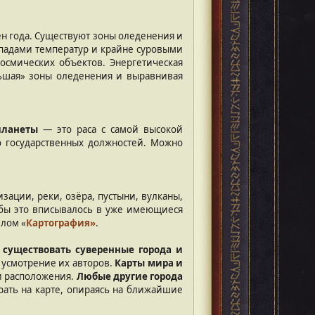
н года. Существуют зоны оледенения и
репадами температур и крайне суровыми
осмических объектов. Энергетическая
ньшая» зоны оледенения и выравнивая
планеты
— это раса с самой высокой
о государственных должностей. Можно
изации, реки, озёра, пустыни, вулканы,
чтобы это вписывалось в уже имеющиеся
елом «
Картография»
.
 существовать суверенные города и
а усмотрение их авторов.
Карты мира и
и расположения.
Любые другие города
ать на карте, опираясь на ближайшие