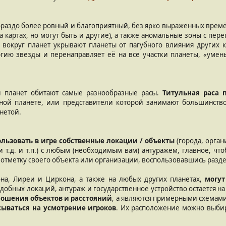
раздо более ровный и благоприятный, без ярко выраженных времё
 картах, но могут быть и другие), а также аномальные зоны с пе
 вокруг планет укрывают планеты от пагубного влияния других к
ргию звезды и перенаправляет её на все участки планеты, «уме
и планет обитают самые разнообразные расы.
Титульная раса 
ной планете, или представители которой занимают большинств
анетой.
ьзовать в игре собственные локации / объекты
(города, орган
 и т.д. и т.п.) с любым (необходимым вам) антуражем, главное, 
 отметку своего объекта или организации, воспользовавшись разд
на, Лиреи и Циркона, а также на любых других планетах,
могут
добных локаций, антураж и государственное устройство остается н
ношения объектов и расстояний
, а являются примерными схемам
сываться на усмотрение игроков
. Их расположение можно выбир