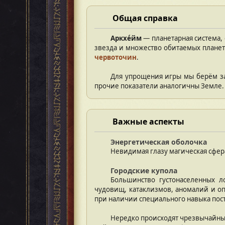
Общая справка
Аркхе́йм
— планетарная система, 
звезда и множество обитаемых планет
червоточин
.
Для упрощения игры мы берём з
прочие показатели аналогичны Земле.
Важные аспекты
Энергетическая оболочка
Невидимая глазу магическая сфер
Городские купола
Большинство густонаселенных 
чудовищ, катаклизмов, аномалий и о
при наличии специального навыка пос
Нередко происходят чрезвычайные