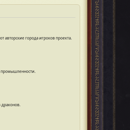
т авторские города игроков проекта.
х промышленности.
 драконов.