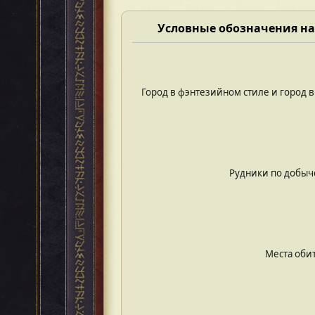
Условные обозначения на
Город в фэнтезийном стиле и город 
Рудники по добыч
Места оби