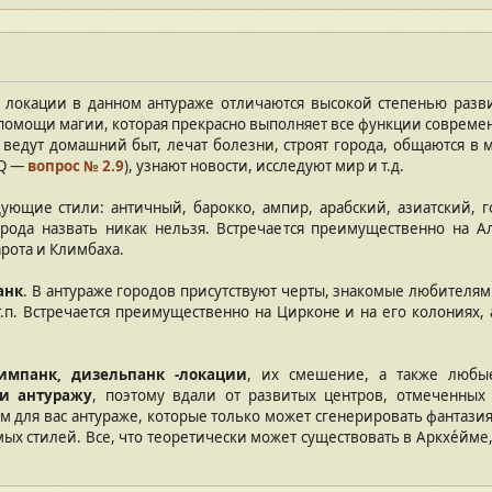
и локации в данном антураже отличаются высокой степенью раз
омощи магии, которая прекрасно выполняет все функции современ
ы ведут домашний быт, лечат болезни, строят города, общаются в 
AQ —
вопрос № 2.9
), узнают новости, исследуют мир и т.д.
дующие стили: античный, барокко, ампир, арабский, азиатский, 
ода назвать никак нельзя. Встречается преимущественно на А
арота и Климбаха.
анк
. В антураже городов присутствуют черты, знакомые любителям
т.п. Встречается преимущественно на Цирконе и на его колониях,
тимпанк, дизельпанк -локации
, их смешение, а также любы
 и антуражу
, поэтому вдали от развитых центров, отмеченных 
 для вас антураже, которые только может сгенерировать фантазия
ых стилей. Все, что теоретически может существовать в Аркхе́йм