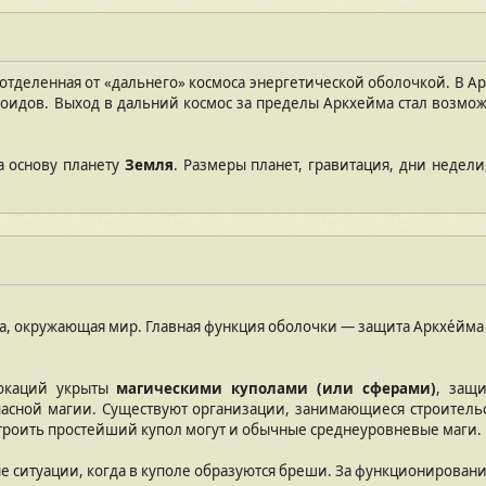
отделенная от «дальнего» космоса энергетической оболочкой. В Ар
оидов. Выход в дальний космос за пределы Аркхейма стал возмож
а основу планету
Земля
. Размеры планет, гравитация, дни недели
а, окружающая мир. Главная функция оболочки — защита Аркхе́йма 
локаций укрыты
магическими куполами (или сферами)
, защ
пасной магии. Существуют организации, занимающиеся строительс
троить простейший купол могут и обычные среднеуровневые маги.
 ситуации, когда в куполе образуются бреши. За функционирован