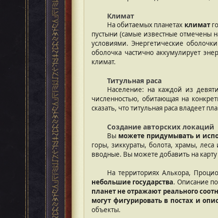
Климат
На обитаемых планетах
климат
го
пустыни (самые известные отмечены на
условиями. Энергетические оболочки
оболочка частично аккумулирует эне
климат.
Титульная раса
Население: на каждой из девят
численностью, обитающая на конкрет
сказать, что титульная раса владеет пл
Создание авторских локаций
Вы
можете придумывать и испол
горы, зиккураты, болота, храмы, леса
вводные. Вы можете добавить на карту
На территориях Алькора, Процио
небольшие государства
. Описание по
планет не отражают реального соот
могут фигурировать в постах и опи
объекты.