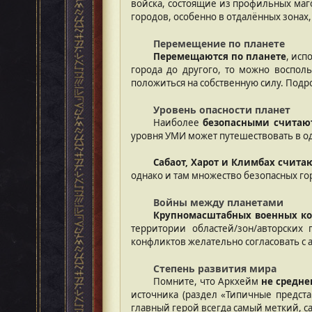
войска, состоящие из профильных маг
городов, особенно в отдалённых зонах
Перемещение по планете
Перемещаются по планете
, исп
города до другого, то можно воспо
положиться на собственную силу. Под
Уровень опасности планет
Наиболее
безопасными считают
уровня УМИ может путешествовать в од
Сабаот, Харот и Климбах счит
однако и там множество безопасных го
Войны между планетами
Крупномасштабных военных ко
территории областей/зон/авторских
конфликтов желательно согласовать с
Степень развития мира
Помните, что Аркхейм
не средн
источника (раздел «Типичные предст
главный герой всегда самый меткий, 