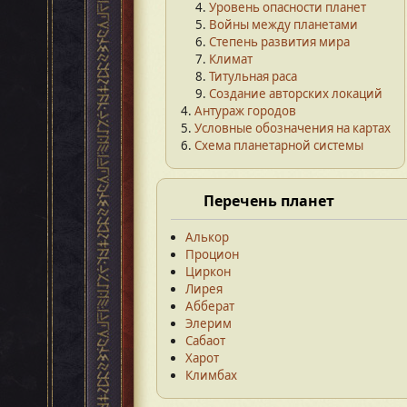
Уровень опасности планет
Войны между планетами
Степень развития мира
Климат
Титульная раса
Создание авторских локаций
Антураж городов
Условные обозначения на картах
Схема планетарной системы
Перечень планет
Алькор
Процион
Циркон
Лирея
Абберат
Элерим
Сабаот
Харот
Климбах