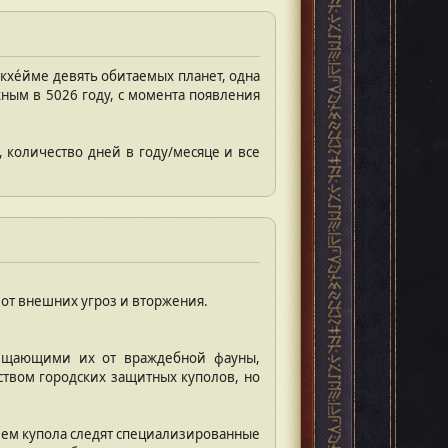
кхе́йме девять обитаемых планет, одна
ным в 5026 году, с момента появления
, количество дней в году/месяце и все
от внешних угроз и вторжения.
ищающими их от враждебной фауны,
твом городских защитных куполов, но
ием купола следят специализированные