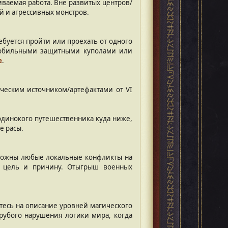
ваемая работа. Вне развитых центров/
й и агрессивных монстров.
ебуется пройти или проехать от одного
 мобильными защитными куполами или
е
.
ческим источником/артефактами от VI
одинокого путешественника куда ниже,
е расы.
можны любые локальные конфликты на
ую цель и причину. Отыгрыш военных
тесь на описание уровней магического
рубого нарушения логики мира, когда