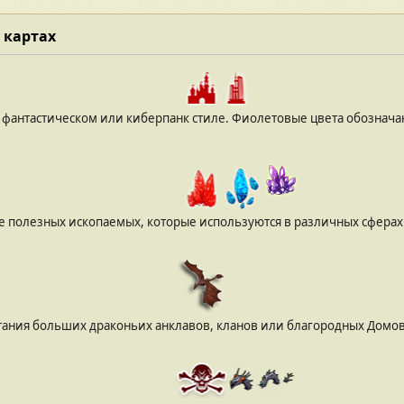
 картах
в фантастическом или киберпанк стиле. Фиолетовые цвета обозначаю
е полезных ископаемых, которые используются в различных сфера
тания больших драконьих анклавов, кланов или благородных Домов