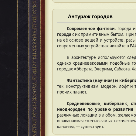
Антураж городов
Современное фэнтези
. Города 
города
с их примитивным бытом. При п
на её основе вещей и устройств, рас
современных устройствах читайте в F
В архитектуре используются сле
однако средневековыми подобные гор
городах Абберата, Элерима, Сабаота, Х
Фантастика (научная) и киберп
тек, конструктивизм, модерн, лофт и 
прочих планет.
Средневековые, киберпанк, с
неоднороден по уровню развития
различные локации в любом, желаемом
и заканчивая смесью самых несочетаем
канонам, — существует.