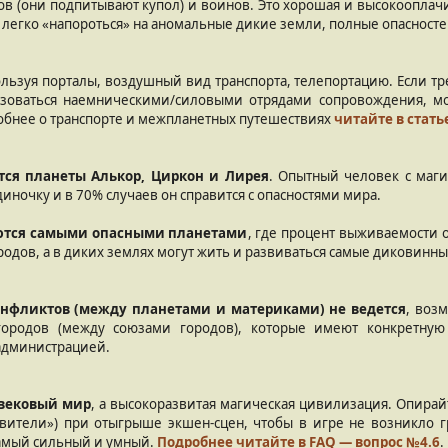
ов (они подпитывают купол) и воинов. Это хорошая и высокооплачи
, легко «напороться» на аномальные дикие земли, полные опасносте
ользуя порталы, воздушный вид транспорта, телепортацию. Если тр
льзоваться наемническими/силовыми отрядами сопровождения,
робнее о транспорте и межпланетных путешествиях
читайте в стать
ся планеты Алькор, Циркон и Лирея
. Опытный человек с маги
иночку и в 70% случаев он справится с опасностями мира.
аются самыми опасными планетами
, где процент выживаемости 
родов, а в диких землях могут жить и развиваться самые диковинны
нфликтов (между планетами и материками) не ведется
, воз
 городов (между союзами городов), которые имеют конкретн
 администрацией.
евековый мир
, а высокоразвитая магическая цивилизация. Опирай
авители») при отыгрыше экшен-сцен, чтобы в игре не возникло г
самый сильный и умный.
Подробнее читайте в FAQ — вопрос №4.6
.