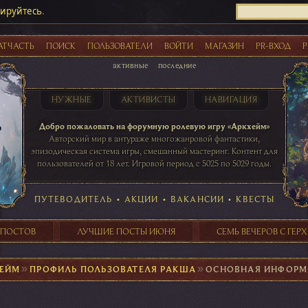
рируйтесь
.
АТЧАСТЬ
ПОИСК
ПОЛЬЗОВАТЕЛИ
ВОЙТИ
МАГАЗИН
PR-ВХОД
Р
активные
последние
НУЖНЫЕ
АКТИВИСТЫ
НАВИГАЦИЯ
Акции
Добро пожаловать на форумную ролевую игру «Аркхейм»
Авторский мир в антураже многожанровой фантастики,
эпизодическая система игры, смешанный мастеринг. Контент для
пользователей от 18 лет. Игровой период с 5025 по 5029 годы.
41 ПОСТОВ
31 ПОСТОВ
29 ПОСТОВ
24 ПОСТОВ
таблице игровой активности
ПУТЕВОДИТЕЛЬ
•
АКЦИИ
•
ВАКАНСИИ
•
КВЕСТЫ
 ПОСТОВ
ЛУЧШИЕ ПОСТЫ ИЮНЯ
СЕМЬ ВЕЧЕРОВ С ГЕР
ХЕЙМ
►
ПРОФИЛЬ ПОЛЬЗОВАТЕЛЯ РАКША
►
ОСНОВНАЯ ИНФОРМ