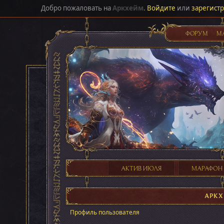
Добро пожаловать на
Аркхейм
.
Войдите
или
зарегист
ФОРУМ
М
АКТИВ ИЮЛЯ
МАРАФОН
АРК
Профиль пользователя