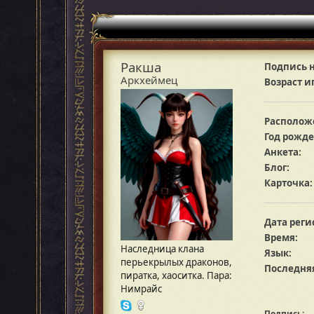
Ракша
Подпись н
Аркхеймец
Возраст и
Располож
Год рожде
Анкета:
Блог:
Карточка:
Дата реги
Время:
Наследница клана
Язык:
перьекрылых драконов,
Последняя
пиратка, хаоситка. Пара:
Нимрайс
Подпись: