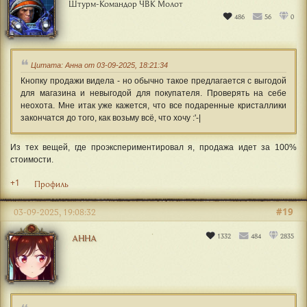
Штурм-Командор ЧВК Молот
486
56
0
Цитата: Анна от 03-09-2025, 18:21:34
Кнопку продажи видела - но обычно такое предлагается с выгодой
для магазина и невыгодой для покупателя. Проверять на себе
неохота. Мне итак уже кажется, что все подаренные кристаллики
закончатся до того, как возьму всё, что хочу :'-|
Из тех вещей, где проэкспериментировал я, продажа идет за 100%
стоимости.
+1
Профиль
#19
03-09-2025, 19:08:32
1332
484
2835
АННА