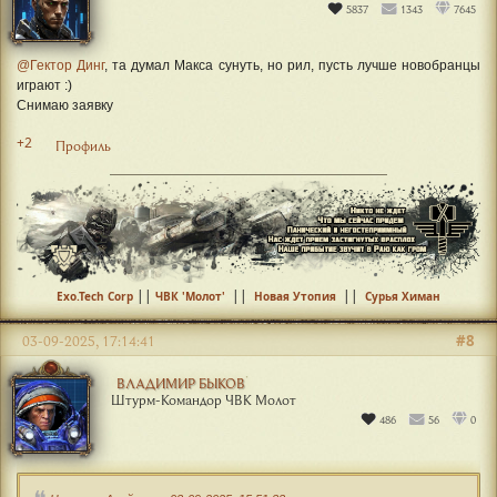
5837
1343
7645
@Гектор Динг
, та думал Макса сунуть, но рил, пусть лучше новобранцы
играют :)
Снимаю заявку
+2
Профиль
||
||
||
Exo.Tech Corp
ЧВК 'Молот'
Новая Утопия
Сурья Химан
#8
03-09-2025, 17:14:41
ВЛАДИМИР БЫКОВ
Штурм-Командор ЧВК Молот
486
56
0