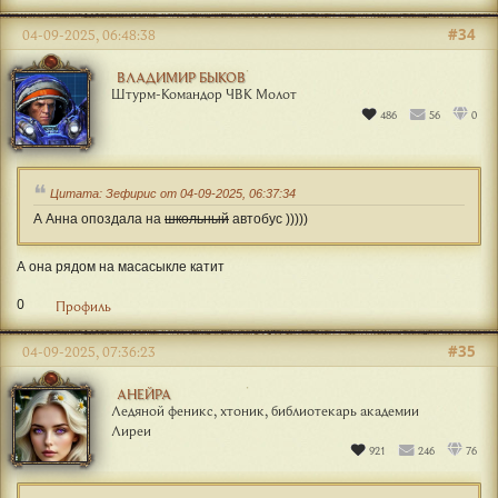
#34
04-09-2025, 06:48:38
ВЛАДИМИР БЫКОВ
Штурм-Командор ЧВК Молот
486
56
0
Цитата: Зефирис от 04-09-2025, 06:37:34
А Анна опоздала на
школьный
автобус )))))
А она рядом на масасыкле катит
0
Профиль
#35
04-09-2025, 07:36:23
АНЕЙРА
Ледяной феникс, хтоник, библиотекарь академии
Лиреи
921
246
76