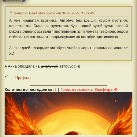
Цитата: Владимир Быков от 04-09-2025, 06:23:46
А мне нравится картинка. Автобус без крыши, кругом пустыня,
перестрелка. Быков за рулем автобуса, одной рукой рулит, второй
рукой с одной руки валит противников из пулемета. Зефирис рядом
отбивается когтями от напрыгнувших на автобус противников.
А на задней площадке автобуса Анейра жарит шашлык на мангале
XD
А Анна опоздала на
школьный
автобус )))))
+1
Профиль
Количество постодолгов:
5
|
Голос персонажа: Земфира 🔊