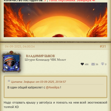
Количество постодолгов:
5
|
Голос персонажа: Земфира 🔊
#31
04-09-2025, 04:00:54
ВЛАДИМИР БЫКОВ
Штурм-Командор ЧВК Молот
486
56
0
Цитата: Зефирис от 03-09-2025, 20:54:57
В один общий кабриолет с
@Анейра
!
Надо оторвать крышу у автобуса и поехать на нем всей экзотековской
толпой XD