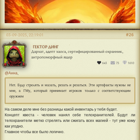
#26
03-09-2025, 22:19:01
ГЕКТОР ДИНГ
Дархат, адепт хаоса, сертифицированный охранник,
антропоморфный ящер
643
75
1610
@Анна
,
Нет. Буду стрелять и мазать, резать и резаться. Эти артефакты нужны не
мне, а ГМу, который принимает игроков только с соответствующим
оружием
На самом деле мне без разницы какой инвентарь у тебя будет.
Концепт квеста - человек нанял себе телохранителей. Будут ли
телохранители метко стрелять или сжигать всех магией - тут уже кому
как угодно.
Главное чтобы все было логично.