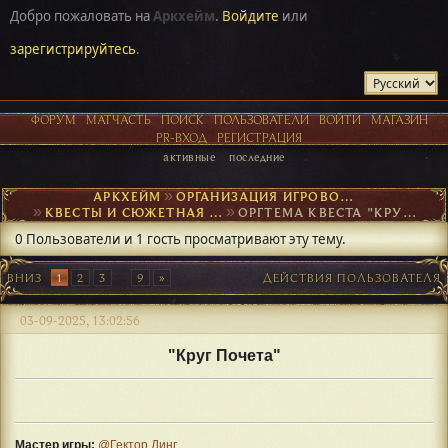
Добро пожаловать на
Аркхейм
.
Войдите
или
зарегистрируйтесь
.
ФОРУМ
МАТЧАСТЬ
ПОИСК
ПОЛЬЗОВАТЕЛИ
ВОЙТИ
МАГАЗИН
PR-ВХОД
РЕГИСТРАЦИЯ
активные
последние
АРКХЕЙМ
►
ОРГАНИЗАЦИЯ ИГРОВОГО ПРОЦЕССА
►
КВЕСТЫ И СЮЖЕТНАЯ ОСНОВА
►
ОРГТЕМА КВЕСТА "КРУГ ПОЧËТА"
0 Пользователи и 1 гость просматривают эту тему.
ВНИЗ
1
2
3
...
9
ДЕЙСТВИЯ ПОЛЬЗОВАТЕЛЯ
03-09-2025, 13:02:56
"Круг Почета"
Мастер игры:
@Гектор Динг