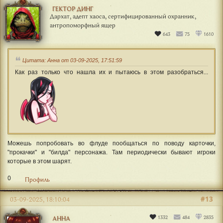
ГЕКТОР ДИНГ
Дархат, адепт хаоса, сертифицированный охранник,
антропоморфный ящер
643
75
1610
Цитата: Анна от 03-09-2025, 17:51:59
Как раз только что нашла их и пытаюсь в этом разобраться...
Можешь попробовать во флуде пообщаться по поводу карточки,
"прокачки" и "билда" персонажа. Там периодически бывают игроки
которые в этом шарят.
0
Профиль
#13
03-09-2025, 18:10:04
1332
484
2835
АННА