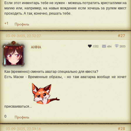
Если этот инвентарь тебе не нужен - можешь потратить кристаллики на
магию или, например, на навык вождение если хочешь за рулем квест
проходить. А так, конечно, решать тебе.
+1
Профиль
#27
03-09-2025, 22:32:27
1332
484
2835
АННА
Как (временно) сменить аватар специально для квеста?
Есть Маски - Временные образы, - но там аватарка вообще не хочет
присваиваться...
0
Профиль
#28
03-09-2025, 22:39:16