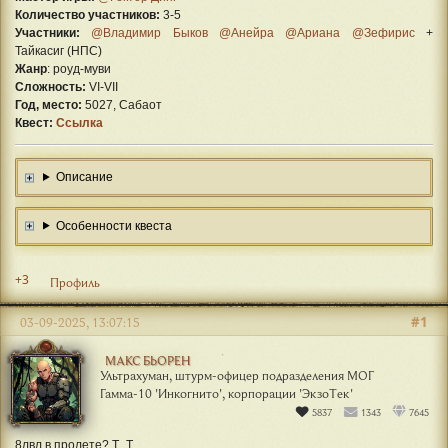
Количество участников:
3-5
Участники:
@Владимир Быков
@Анейра
@Ариана
@Зефирис
+
Тайкасиг (НПС)
Жанр
: роуд-муви
Сложность:
VI-VII
Год, место:
5027, Сабаот
Квест:
Ссылка
Описание
Особенности квеста
+3
Профиль
#1
03-09-2025, 13:07:15
МАКС БЬОРЕН
Ультрахуман, штурм-офицер подразделения МОГ
Гамма-10 'Инкогнито', корпорации 'ЭкзоТек'
5837
1343
7645
8лвл в пролете? Т_Т