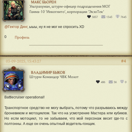
МАКС БЬОРЕН
Ультрахуман, штурм-офицер подразделения МОГ
Гамма-10 'Инкогнито', корпорации 'ЭкзоТек'
5837
1343
7645
@Гектор Динг
, ыыы, ну я не мог не спросить XD
0
Профиль
#4
03-09-2025, 15:43:27
ВЛАДИМИР БЫКОВ
Штурм-Командор ЧВК Молот
486
56
0
Battlecruiser operational!
Транспортное средство не могу выбрать, потому что разрываюсь между
броневиком и мотоциклом. Так что на усмотрение Мастера или кубиков.
Но если мотоцикл, то не забываем, что мой персонаж весит где-то с
полтонны. А еще он очень опытный водитель-гонщик.