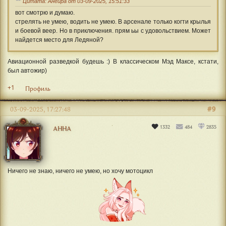
Цитата: Анейра от 03-09-2025, 15:51:33
вот смотрю и думаю.
стрелять не умею, водить не умею. В арсенале только когти крылья
и боевой веер. Но в приключения. прям ьы с удовольствием. Может
найдется место для Ледяной?
Авиационной разведкой будешь :) В классическом Мэд Максе, кстати,
был автожир)
+1
Профиль
#9
03-09-2025, 17:27:48
1332
484
2835
АННА
Ничего не знаю, ничего не умею, но хочу мотоцикл