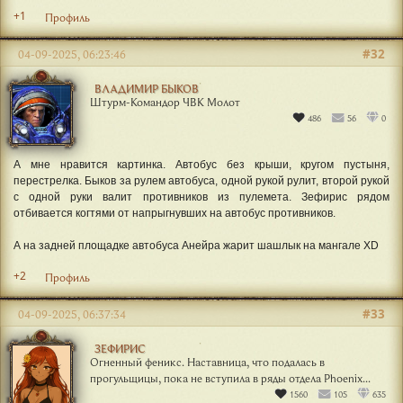
+1
Профиль
#32
04-09-2025, 06:23:46
ВЛАДИМИР БЫКОВ
Штурм-Командор ЧВК Молот
486
56
0
А мне нравится картинка. Автобус без крыши, кругом пустыня,
перестрелка. Быков за рулем автобуса, одной рукой рулит, второй рукой
с одной руки валит противников из пулемета. Зефирис рядом
отбивается когтями от напрыгнувших на автобус противников.
А на задней площадке автобуса Анейра жарит шашлык на мангале XD
+2
Профиль
#33
04-09-2025, 06:37:34
ЗЕФИРИС
Огненный феникс. Наставница, что подалась в
прогульщицы, пока не вступила в ряды отдела Phoenix...
1560
105
635