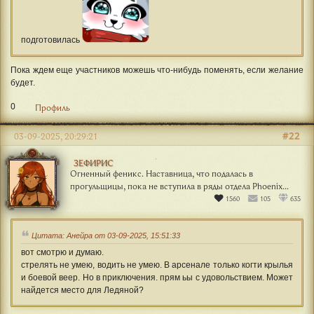
подготовилась
Пока ждем еще участников можешь что-нибудь поменять, если желание
будет.
0
Профиль
#22
03-09-2025, 20:29:21
ЗЕФИРИС
Огненный феникс. Наставница, что подалась в
прогульщицы, пока не вступила в ряды отдела Phoenix...
1560
105
635
Цитата: Анейра от 03-09-2025, 15:51:33
вот смотрю и думаю.
стрелять не умею, водить не умею. В арсенале только когти крылья
и боевой веер. Но в приключения. прям ьы с удовольствием. Может
найдется место для Ледяной?