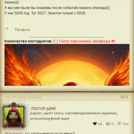
Хееее)))
А мы уже были бы знакомы после событий нашего эпизода)))
У нас 5026 год. Тут 5027. Экзотек только с 5028.
+1
Профиль
Количество постодолгов:
5
|
Голос персонажа: Земфира 🔊
#23
03-09-2025, 20:52:51
ГЕКТОР ДИНГ
Дархат, адепт хаоса, сертифицированный охранник,
антропоморфный ящер
643
75
1610
@Зефирис
, ты записываешься на квест?