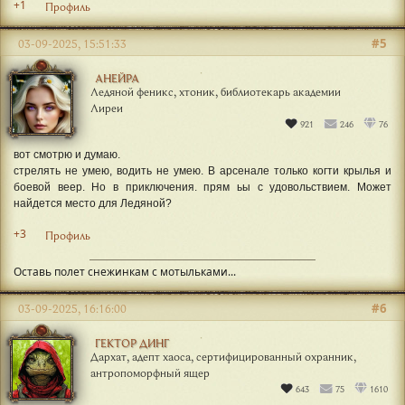
+1
Профиль
#5
03-09-2025, 15:51:33
АНЕЙРА
Ледяной феникс, хтоник, библиотекарь академии
Лиреи
921
246
76
вот смотрю и думаю.
стрелять не умею, водить не умею. В арсенале только когти крылья и
боевой веер. Но в приключения. прям ьы с удовольствием. Может
найдется место для Ледяной?
+3
Профиль
Оставь полет снежинкам с мотыльками...
#6
03-09-2025, 16:16:00
ГЕКТОР ДИНГ
Дархат, адепт хаоса, сертифицированный охранник,
антропоморфный ящер
643
75
1610