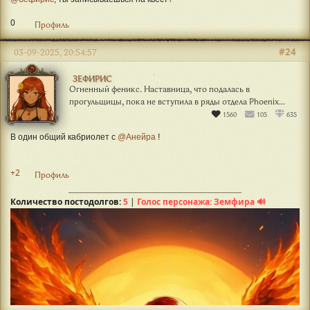
0
Профиль
#24
03-09-2025, 20:54:57
ЗЕФИРИС
Огненный феникс. Наставница, что подалась в
прогульщицы, пока не вступила в ряды отдела Phoenix...
1560
105
635
В один общий кабриолет с
@Анейра
!
+2
Профиль
Количество постодолгов:
5
|
Голос персонажа: Земфира 🔊