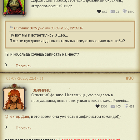
Дархат, адепт хаоса, сертифицированный охранник,
антропоморфный ящер
643
75
1610
Цитата: Зефирис от 03-09-2025, 22:39:16
Ну вот мы и встретились, ящер...
Я же не нуждаюсь в дополнительных представлениях для тебя?
Ты и кобольда хочешь записать на квест?
0
Профиль
#30
03-09-2025, 22:47:31
ЗЕФИРИС
Огненный феникс. Наставница, что подалась в
прогульщицы, пока не вступила в ряды отдела Phoenix...
1560
105
635
@Гектор Динг
, в это время она уже есть в зефиристой команде)))
0
Профиль