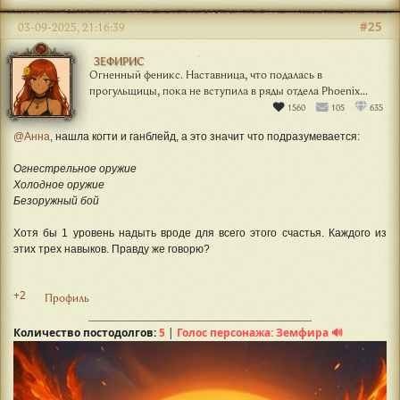
#25
03-09-2025, 21:16:39
ЗЕФИРИС
Огненный феникс. Наставница, что подалась в
прогульщицы, пока не вступила в ряды отдела Phoenix...
1560
105
635
@Анна
, нашла когти и ганблейд, а это значит что подразумевается:
Огнестрельное оружие
Холодное оружие
Безоружный бой
Хотя бы 1 уровень надыть вроде для всего этого счастья. Каждого из
этих трех навыков. Правду же говорю?
+2
Профиль
Количество постодолгов:
5
|
Голос персонажа: Земфира 🔊