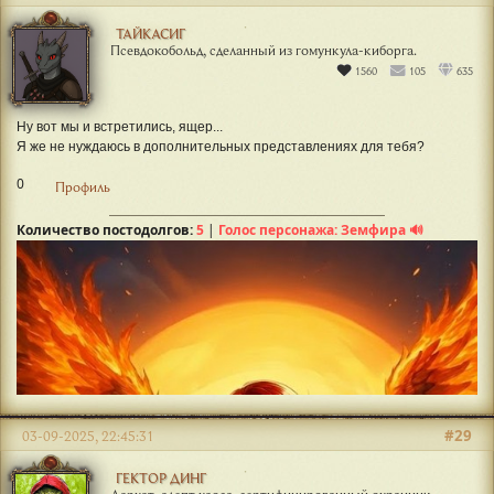
ТАЙКАСИГ
Псевдокобольд, сделанный из гомункула-киборга.
1560
105
635
Ну вот мы и встретились, ящер...
Я же не нуждаюсь в дополнительных представлениях для тебя?
0
Профиль
Количество постодолгов:
5
|
Голос персонажа: Земфира 🔊
#29
03-09-2025, 22:45:31
ГЕКТОР ДИНГ