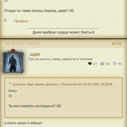
23
Откуда ты такие бонусы берешь, дядя? XD
0
Профиль
Даже храброе сердце может бояться
#124
02-09-2025, 18:32:57
АШЕР
Суп из золота, гнева, алчности и эгоизма.
417
132
795
Цитата: Барс Баркас Девять с Половиной от 02-09-2025, 18:29:58
Бонус
35
Ты кого наебать пытаешься? XD
а ебать нихуя я ебанул