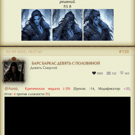
решений.
P.S Я
#130
02-09-2025, 18:37:45
БАРС БАРКАС ДЕВЯТЬ С ПОЛОВИНОЙ
Девять Смертей
8885
342
665
Критическая неудача (-29)
[Бросок:
-14
, Модификатор:
+20
,
@Ашер
,
Итог:
6
против сложности
35
]