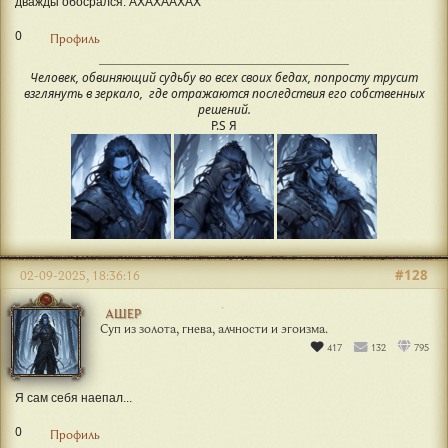
дважды обосрался. АХАХААХАХ
0
Профиль
Человек, обвиняющий судьбу во всех своих бедах, попросту трусит
взглянуть в зеркало, где отражаются последствия его собственных
решений.
P.S Я
#128
02-09-2025, 18:36:16
АШЕР
Суп из золота, гнева, алчности и эгоизма.
417
132
795
Я сам себя наепал...
0
Профиль