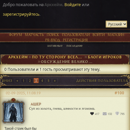
Добро пожаловать на
Аркхейм
.
Войдите
или
зарегистрируйтесь
.
ФОРУМ
МАТЧАСТЬ
ПОИСК
ПОЛЬЗОВАТЕЛИ
ВОЙТИ
МАГАЗИН
PR-ВХОД
РЕГИСТРАЦИЯ
активные
последние
АРКХЕЙМ
►
ПО ТУ СТОРОНУ ВСЕЛЕННОЙ
►
БЛОГИ ИГРОКОВ
►
ОБСУЖДЕНИЕ ВЕЛИКОЙ АРЕНЫ
0 Пользователи и 1 гость просматривают эту тему.
ВНИЗ
1
2
3
4
5
ДЕЙСТВИЯ ПОЛЬЗОВАТЕЛЯ
#100
02-09-2025, 11:08:19
АШЕР
Суп из золота, гнева, алчности и эгоизма.
417
132
795
Такой стрик был бы