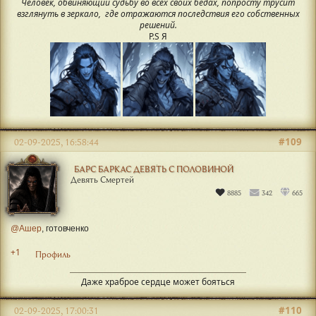
Человек, обвиняющий судьбу во всех своих бедах, попросту трусит
взглянуть в зеркало, где отражаются последствия его собственных
решений.
P.S Я
#109
02-09-2025, 16:58:44
БАРС БАРКАС ДЕВЯТЬ С ПОЛОВИНОЙ
Девять Смертей
8885
342
665
@Ашер
, готовченко
+1
Профиль
Даже храброе сердце может бояться
#110
02-09-2025, 17:00:31