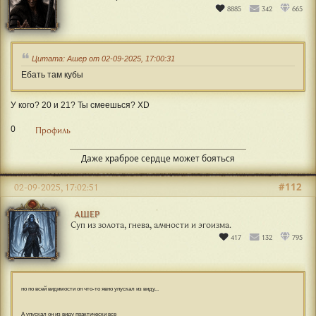
8885
342
665
Цитата: Ашер от 02-09-2025, 17:00:31
Ебать там кубы
У кого? 20 и 21? Ты смеешься? XD
0
Профиль
Даже храброе сердце может бояться
#112
02-09-2025, 17:02:51
АШЕР
Суп из золота, гнева, алчности и эгоизма.
417
132
795
но по всей видимости он что-то явно упускал из виду...
А упускал он из виду практически все