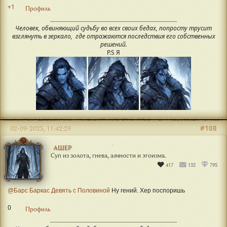
+1
Профиль
Человек, обвиняющий судьбу во всех своих бедах, попросту трусит
взглянуть в зеркало, где отражаются последствия его собственных
решений.
P.S Я
#108
02-09-2025, 11:42:29
АШЕР
Суп из золота, гнева, алчности и эгоизма.
417
132
795
@Барс Баркас Девять с Половиной
Ну гений. Хер поспоришь
0
Профиль