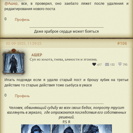
@Ашер
, все, в проверил, оно заебато ляжет после удаления и
редактирования нового поста
0
Профиль
Даже храброе сердце может бояться
#106
02-09-2025, 11:29:25
АШЕР
Суп из золота, гнева, алчности и эгоизма.
417
132
795
Ипать подожди если я удалю старый пост и брошу кубик на третье
действие то старые действия тоже сьебуса в ужасе
0
Профиль
Человек, обвиняющий судьбу во всех своих бедах, попросту трусит
взглянуть в зеркало, где отражаются последствия его собственных
решений.
P.S Я