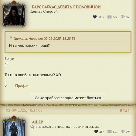
БАРС БАРКАС ДЕВЯТЬ С ПОЛОВИНОЙ
Девять Смертей
8885
342
665
Цитата: Ашер от 02-09-2025, 18:28:58
И ты чертовский прав))))
Бонус
35
Ты кого наебать пытаешься? XD
0
Профиль
Даже храброе сердце может бояться
#121
02-09-2025, 18:31:08
АШЕР
Суп из золота, гнева, алчности и эгоизма.
417
132
795