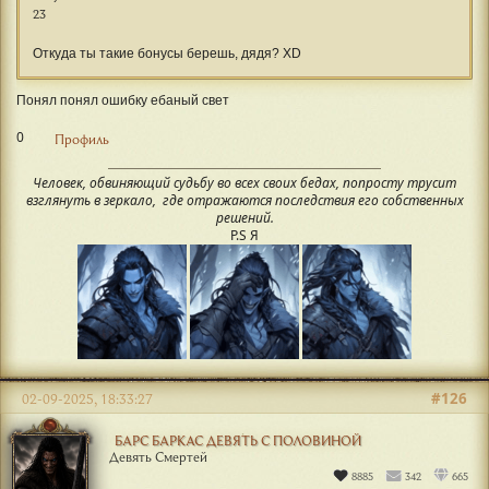
23
Откуда ты такие бонусы берешь, дядя? XD
Понял понял ошибку ебаный свет
0
Профиль
Человек, обвиняющий судьбу во всех своих бедах, попросту трусит
взглянуть в зеркало, где отражаются последствия его собственных
решений.
P.S Я
#126
02-09-2025, 18:33:27
БАРС БАРКАС ДЕВЯТЬ С ПОЛОВИНОЙ
Девять Смертей
8885
342
665