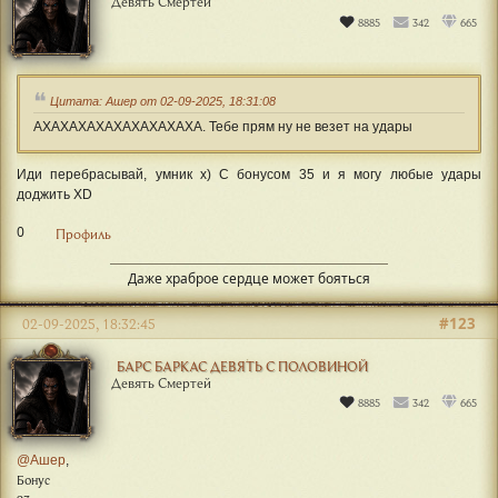
Девять Смертей
8885
342
665
Цитата: Ашер от 02-09-2025, 18:31:08
АХАХАХАХАХАХАХАХАХА. Тебе прям ну не везет на удары
Иди перебрасывай, умник х) С бонусом 35 и я могу любые удары
доджить XD
0
Профиль
Даже храброе сердце может бояться
#123
02-09-2025, 18:32:45
БАРС БАРКАС ДЕВЯТЬ С ПОЛОВИНОЙ
Девять Смертей
8885
342
665
@Ашер
,
Бонус