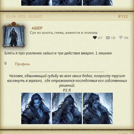
#132
02-09-2025, 18:59:03
АШЕР
Суп из золота, гнева, алчности и эгоизма.
417
132
795
Блять я про усиление забыл и три действия вжарил. 1 лишнее
0
Профиль
Человек, обвиняющий судьбу во всех своих бедах, попросту трусит
взглянуть в зеркало, где отражаются последствия его собственных
решений.
P.S Я