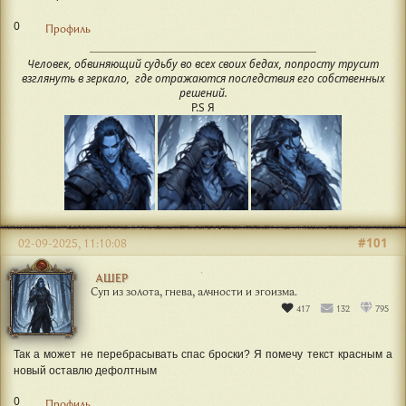
0
Профиль
Человек, обвиняющий судьбу во всех своих бедах, попросту трусит
взглянуть в зеркало, где отражаются последствия его собственных
решений.
P.S Я
#101
02-09-2025, 11:10:08
АШЕР
Суп из золота, гнева, алчности и эгоизма.
417
132
795
Так а может не перебрасывать спас броски? Я помечу текст красным а
новый оставлю дефолтным
0
Профиль