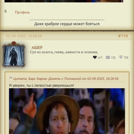
0
Профиль
Даже храброе сердце может бояться
#119
02-09-2025, 18:28:58
АШЕР
Суп из золота, гнева, алчности и эгоизма.
417
132
795
Цитата: Барс Баркас Девять с Половиной от 02-09-2025, 18:26:56
Я уверен, ты с легкостью увернешься!