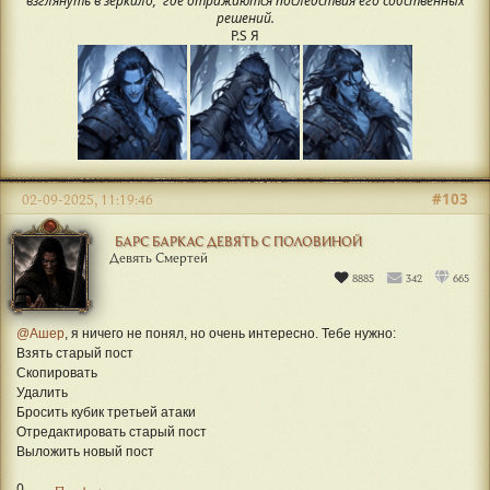
взглянуть в зеркало, где отражаются последствия его собственных
решений.
P.S Я
#103
02-09-2025, 11:19:46
БАРС БАРКАС ДЕВЯТЬ С ПОЛОВИНОЙ
Девять Смертей
8885
342
665
@Ашер
, я ничего не понял, но очень интересно. Тебе нужно:
Взять старый пост
Скопировать
Удалить
Бросить кубик третьей атаки
Отредактировать старый пост
Выложить новый пост
0