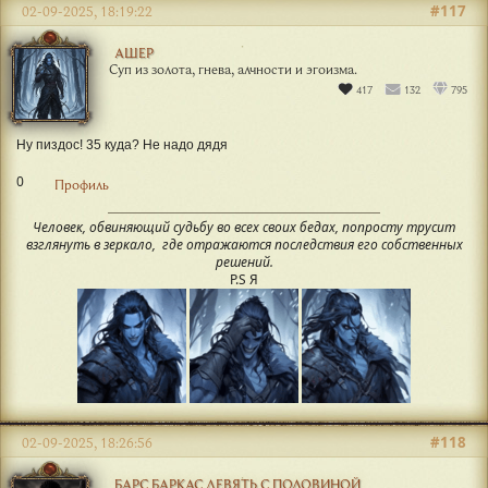
#117
02-09-2025, 18:19:22
АШЕР
Суп из золота, гнева, алчности и эгоизма.
417
132
795
Ну пиздос! 35 куда? Не надо дядя
0
Профиль
Человек, обвиняющий судьбу во всех своих бедах, попросту трусит
взглянуть в зеркало, где отражаются последствия его собственных
решений.
P.S Я
#118
02-09-2025, 18:26:56
БАРС БАРКАС ДЕВЯТЬ С ПОЛОВИНОЙ