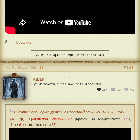
0
Профиль
Даже храброе сердце может бояться
#131
02-09-2025, 18:57:11
АШЕР
Суп из золота, гнева, алчности и эгоизма.
417
132
795
Цитата: Барс Баркас Девять с Половиной от 02-09-2025, 18:37:45
Критическая неудача (-29)
[Бросок:
-14
, Модификатор:
+20
,
@Ашер
,
Итог:
6
против сложности
35
]