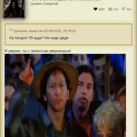
Девять Смертей
8885
342
665
Цитата: Ашер от 02-09-2025, 18:19:22
Ну пиздос! 35 куда? Не надо дядя
Я уверен, ты с легкостью увернешься!