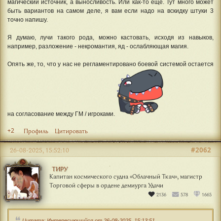
магический источник, а выносливость. Или как-то еще. Тут много может
быть вариантов на самом деле, я вам если надо на вскидку штуки 3
точно напишу.
Я думаю, лучи такого рода, можно кастовать, исходя из навыков,
например, разложение - некромантия, яд - ослабляющая магия.
Опять же, то, что у нас не регламентировано боевой системой остается
на согласование между ГМ / игроками.
+2
Профиль
Цитировать
#2062
26-08-2025, 15:52:10
ТИРУ
Капитан космического судна «Облачный Ткач», магистр
Торговой сферы в ордене демиурга Удачи
2136
578
1665
Цитата: Интересующийся от 26-08-2025, 15:13:51