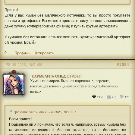
Привет!
Если у вас хуман без магического источника, то вы просто покупаете
навыки и артефакты. Вы можете прокачать силу, ловкость, выносливость
даже хуману (супергероиская физика) и купить крутые артефакты.
У хуманов без источника есть возможность купить реликтовый артефакт
с 8 уровня. Вот. 👍
0
Профиль
Цитировать
#2054
25-08-2025, 18:31:58
КАРМЕЛИТА ОНЕД СТРОНГ
Хуман-иномирец. Бывшая воришка-диверсант,
настоящая наёмница-анархистка-бродяга-беглянка-
вандал
2435
210
175
Цитата: Гость от 25-08-2025, 18:19:57
Всем привет!
Правильно ли я понимаю, что если я, например, возьму хумана без
магического источника и боевых талантов, то в большинстве