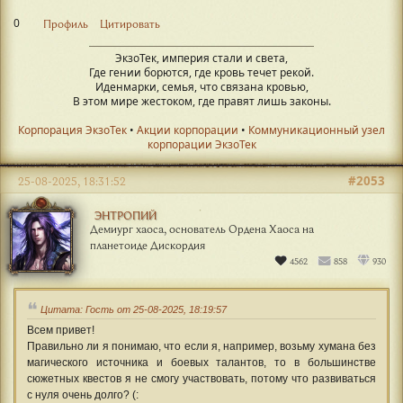
0
Профиль
Цитировать
ЭкзоТек, империя стали и света,
Где гении борются, где кровь течет рекой.
Иденмарки, семья, что связана кровью,
В этом мире жестоком, где правят лишь законы.
Корпорация ЭкзоТек
•
Акции корпорации
•
Коммуникационный узел
корпорации ЭкзоТек
#2053
25-08-2025, 18:31:52
ЭНТРОПИЙ
Демиург хаоса, основатель Ордена Хаоса на
планетоиде Дискордия
4562
858
930
Цитата: Гость от 25-08-2025, 18:19:57
Всем привет!
Правильно ли я понимаю, что если я, например, возьму хумана без
магического источника и боевых талантов, то в большинстве
сюжетных квестов я не смогу участвовать, потому что развиваться
с нуля очень долго? (: