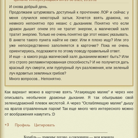
И снова добрый день.
Продолжаем штурмовать доступный к прочтению ЛОР и сейчас у
меня случился некоторый затык. Хочется взять дракона, но
немного непонятно про нюанс с дыханием. Понятно что если
дракон дышит огнем это не тратит энергии, а магический залп
тратит энергию. Только не очень понятно где этот нюанс указывать.
В анкете такого пункта найти не смог. Или я плохо ищу? Или это
уже непосредственно заполняется в карточке? Пока не очень
ориентируюсь, подскажите по этому поводу правильный ответ.
И еще - а какого рода магический залп дыханием может быть? Или
это строго регламентированная способность? И не получится дать
красный луч смерти, или пурпурный луч разложения, или зеленый
луч ядовитых земляных грибов?
Много вопросов... Непонятно.
Как вариант можно в карточке взять "Атакующую магию" и через нее
описывать необычное драконье дыхание. Я так обыгрываю свой
зеленодраконий плевок кислотой. А через "Ослабляющую магию" дышу
на врагов отравленным паром! Так еще много чего интересного можно
от воображения намутить :D
+3
Профиль
Цитировать
Корабль — драконье логово, а сокровища — моя команда.