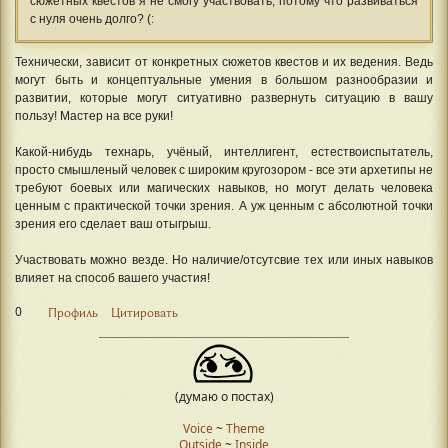
сюжетных квестов я не смогу участвовать, потому что развиваться
с нуля очень долго? (:
Технически, зависит от конкретных сюжетов квестов и их ведения. Ведь
могут быть и концептуальные умения в большом разнообразии и
развитии, которые могут ситуативно развернуть ситуацию в вашу
пользу! Мастер на все руки!
Какой-нибудь технарь, учёный, интеллигент, естествоиспытатель,
просто смышленый человек с широким кругозором - все эти архетипы не
требуют боевых или магических навыков, но могут делать человека
ценным с практической точки зрения. А уж ценным с абсолютной точки
зрения его сделает ваш отыгрыш.
Участвовать можно везде. Но наличие/отсутсвие тех или иных навыков
влияет на способ вашего участия!
0
Профиль
Цитировать
(думаю о постах)
Voice
~
Theme
Outside
~
Inside