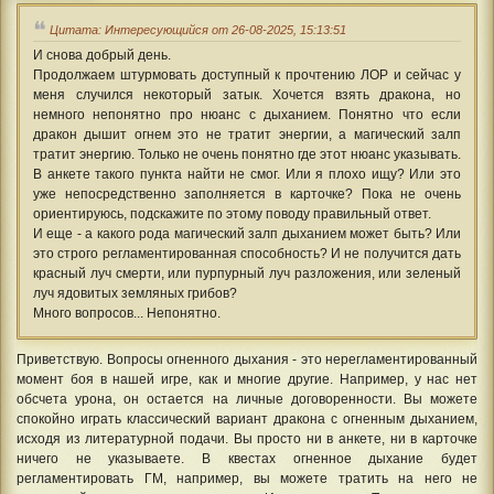
Цитата: Интересующийся от 26-08-2025, 15:13:51
И снова добрый день.
Продолжаем штурмовать доступный к прочтению ЛОР и сейчас у
меня случился некоторый затык. Хочется взять дракона, но
немного непонятно про нюанс с дыханием. Понятно что если
дракон дышит огнем это не тратит энергии, а магический залп
тратит энергию. Только не очень понятно где этот нюанс указывать.
В анкете такого пункта найти не смог. Или я плохо ищу? Или это
уже непосредственно заполняется в карточке? Пока не очень
ориентируюсь, подскажите по этому поводу правильный ответ.
И еще - а какого рода магический залп дыханием может быть? Или
это строго регламентированная способность? И не получится дать
красный луч смерти, или пурпурный луч разложения, или зеленый
луч ядовитых земляных грибов?
Много вопросов... Непонятно.
Приветствую. Вопросы огненного дыхания - это нерегламентированный
момент боя в нашей игре, как и многие другие. Например, у нас нет
обсчета урона, он остается на личные договоренности. Вы можете
спокойно играть классический вариант дракона с огненным дыханием,
исходя из литературной подачи. Вы просто ни в анкете, ни в карточке
ничего не указываете. В квестах огненное дыхание будет
регламентировать ГМ, например, вы можете тратить на него не