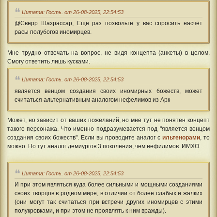
Цитата: Гость. от 26-08-2025, 22:54:53
@Сверр Шахрассар, Ещё раз позвольте у вас спросить насчёт
расы полубогов иномирцев.
Мне трудно отвечать на вопрос, не видя концепта (анкеты) в целом.
Смогу ответить лишь кусками.
Цитата: Гость. от 26-08-2025, 22:54:53
является венцом создания своих иномирных божеств, может
считаться альтернативным аналогом нефелимов из Арк
Может, но зависит от ваших пожеланий, но мне тут не понятен концепт
такого персонажа. Что именно подразумевается под "является венцом
создания своих божеств". Если вы проводите аналог с
ильтенорами
, то
можно. Но тут аналог демиургов 3 поколения, чем нефилимов. ИМХО.
Цитата: Гость. от 26-08-2025, 22:54:53
И при этом являться куда более сильными и мощными созданиями
своих творцов в родном мире, в отличии от более слабых и жалких
(они могут так считаться при встречи других иномирцев с этими
полукровками, и при этом не проявлять к ним вражды).