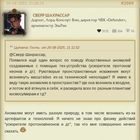
#2069
26-08-2025, 21:28:19
СВЕРР ШАХРАССАР
Дархат, Лорд-Консорт Вии, директор ЧВК «Defender»,
архимагистр ЭльРан
3172
534
10
Цитата: Гость. от 26-08-2025, 21:11:52
@Сверр Шахрассар,
Появился ещё один вопрос по поводу Искуственных аномалий
создаваемые с помощью тех-устройства (ускорители протонов/
неонов и дт). Рукотворые пронстранственые искажения могут
возникнуть масштабно из-за технической неполадки? Я имею в
виду такую аномалию в пронстранстве? где она возникла в воздухе,
и потом всё втянула в себя, и раскидила всех по разным планетам/
космосу/мирам и тд?
Аномалии могут иметь разную природу, в том числе возникать из-за
артефактов и технологий. Я ничего не знаю про физику действий
"ускорители протонов/неонов и дт", так что мне совершенно нечего
сказать.