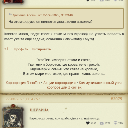
3033
1084
930
Цитата: Гость. от 27-08-2025, 00:20:48
На этом форуме он является достаточно высоким?
Квестов много, ведут квесты тоже много игроков) но успеть попасть в
квест уже та ещё задача) особенно к любимому ГМу хд
+1
Профиль
Цитировать
ЭкзоТек, империя стали и света,
Где гении борются, где кровь течет рекой.
Иденмарки, семья, что связана кровью,
В этом мире жестоком, где правят лишь законы.
Корпорация ЭкзоТек
•
Акции корпорации
•
Коммуникационный узел
корпорации ЭкзоТек
#2075
27-08-2025, 00:43:57
☣
ШЕЙЛИНА
Наркоторговец, контрабандистка, наёмница
4143
1229
210