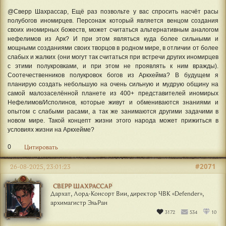
@Сверр Шахрассар, Ещё раз позвольте у вас спросить насчёт расы
полубогов иномирцев. Персонаж который является венцом создания
своих иномирных божеств, может считаться альтернативным аналогом
нефелимов из Арк? И при этом являться куда более сильными и
мощными созданиями своих творцов в родном мире, в отличии от более
слабых и жалких (они могут так считаться при встречи других иномирцев
с этими полукровками, и при этом не проявлять к ним вражды).
Соотечественников полукровок богов из Аркхейма? В будущем я
планирую создать небольшую на очень сильную и мудрую общину на
самой малозаселённой планете из 400+ представителей иномирых
Нефелимов/Исполинов, которые живут и обмениваются знаниями и
опытом с слабыми расами, а так же занимаются другими задачими в
новом мире. Такой концепт жизни этого народа может прижиться в
условиях жизни на Аркхейме?
0
Цитировать
#2071
26-08-2025, 23:01:23
СВЕРР ШАХРАССАР
Дархат, Лорд-Консорт Вии, директор ЧВК «Defender»,
архимагистр ЭльРан
3172
534
10