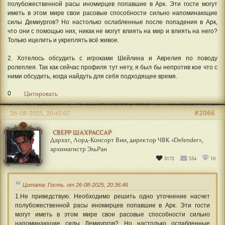
полубожественной расы иномирцев попавшие в Арк. Эти гости могут
иметь в этом мире свои расовые способности сильно напоминающие
силы Демиургов? Но настолько ослабленные после попадения в Арк,
что они с помощью них, никак не могут влиять на мир и влиять на него?
Только ицелить и укреплять всё живое.
2. Хотелось обсудить с игроками Шейлина и Аврелия по поводу
ролеплея. Так как сейчас профиля тут нету, я был бы непротив кое что с
ними обсудить, когда найдуть для себя подходящее время.
0
Цитировать
#2066
26-08-2025, 20:45:07
СВЕРР ШАХРАССАР
Дархат, Лорд-Консорт Вии, директор ЧВК «Defender»,
архимагистр ЭльРан
3172
534
10
Цитата: Гость. от 26-08-2025, 20:36:46
1.Не приведствую. Необходимо решить одно уточнение насчет
полубожественной расы иномирцев попавшие в Арк. Эти гости
могут иметь в этом мире свои расовые способности сильно
напоминающие силы Демиургов? Но настолько ослабленные