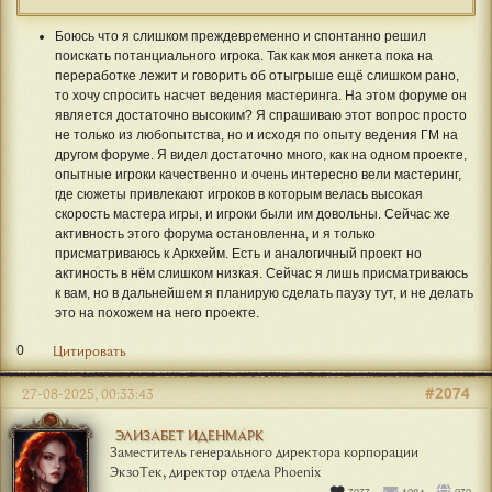
Боюсь что я слишком преждевременно и спонтанно решил
поискать потанциального игрока. Так как моя анкета пока на
переработке лежит и говорить об отыгрыше ещё слишком рано,
то хочу спросить насчет ведения мастеринга. На этом форуме он
является достаточно высоким? Я спрашиваю этот вопрос просто
не только из любопытства, но и исходя по опыту ведения ГМ на
другом форуме. Я видел достаточно много, как на одном проекте,
опытные игроки качественно и очень интересно вели мастеринг,
где сюжеты привлекают игроков в которым велась высокая
скорость мастера игры, и игроки были им довольны. Сейчас же
активность этого форума остановленна, и я только
присматриваюсь к Аркхейм. Есть и аналогичный проект но
актиность в нём слишком низкая. Сейчас я лишь присматриваюсь
к вам, но в дальнейшем я планирую сделать паузу тут, и не делать
это на похожем на него проекте.
0
Цитировать
#2074
27-08-2025, 00:33:43
ЭЛИЗАБЕТ ИДЕНМАРК
Заместитель генерального директора корпорации
ЭкзоТек, директор отдела Phoenix