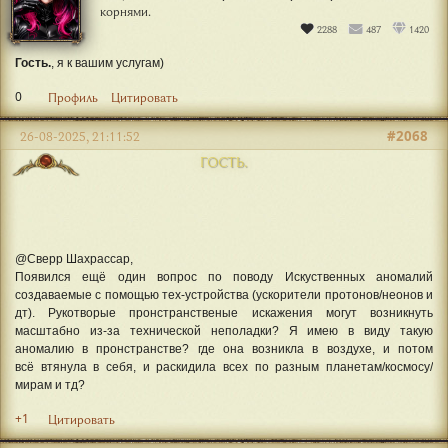
корнями.
2288
487
1420
Гость.
, я к вашим услугам)
0
Профиль
Цитировать
#2068
26-08-2025, 21:11:52
ГОСТЬ.
@Сверр Шахрассар,
Появился ещё один вопрос по поводу Искуственных аномалий
создаваемые с помощью тех-устройства (ускорители протонов/неонов и
дт). Рукотворые пронстранственые искажения могут возникнуть
масштабно из-за технической неполадки? Я имею в виду такую
аномалию в пронстранстве? где она возникла в воздухе, и потом
всё втянула в себя, и раскидила всех по разным планетам/космосу/
мирам и тд?
+1
Цитировать