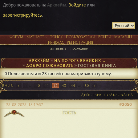
Добро пожаловать на
Аркхейм
.
Войдите
или
зарегистрируйтесь
.
ФОРУМ
МАТЧАСТЬ
ПОИСК
ПОЛЬЗОВАТЕЛИ
ВОЙТИ
МАГАЗИН
PR-ВХОД
РЕГИСТРАЦИЯ
активные
последние
АРКХЕЙМ
►
НА ПОРОГЕ ВЕЛИКИХ ОТКРЫТИЙ
►
ДОБРО ПОЖАЛОВАТЬ
►
ГОСТЕВАЯ КНИГА
0 Пользователи и 23 гостей просматривают эту тему.
ВНИЗ
1
...
40
41
42
43
44
...
50
ДЕЙСТВИЯ ПОЛЬЗОВАТЕЛЯ
#2050
25-08-2025, 18:19:57
ГОСТЬ