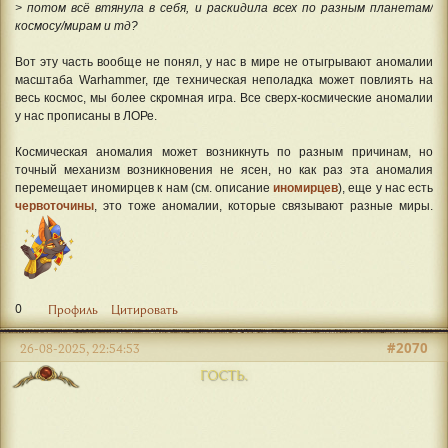
> потом всё втянула в себя, и раскидила всех по разным планетам/
космосу/мирам и тд?
Вот эту часть вообще не понял, у нас в мире не отыгрывают аномалии
масштаба Warhammer, где техническая неполадка может повлиять на
весь космос, мы более скромная игра. Все сверх-космические аномалии
у нас прописаны в ЛОРе.
Космическая аномалия может возникнуть по разным причинам, но
точный механизм возникновения не ясен, но как раз эта аномалия
перемещает иномирцев к нам (см. описание
иномирцев
), еще у нас есть
червоточины
, это тоже аномалии, которые связывают разные миры.
0
Профиль
Цитировать
#2070
26-08-2025, 22:54:53
ГОСТЬ.