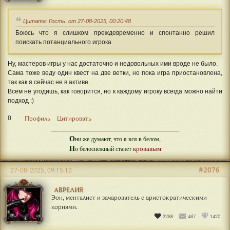
Цитата: Гость. от 27-08-2025, 00:20:48
Боюсь что я слишком преждевременно и спонтанно решил
поискать потанциального игрока
Ну, мастеров игры у нас достаточно и недовольных ими вроде не было.
Сама тоже веду один квест на две ветки, но пока игра приостановлена,
так как я сейчас не в активе.
Всем не угодишь, как говорится, но к каждому игроку всегда можно найти
подход :)
0
Профиль
Цитировать
О
ни же думают, что я вся в белом,
Н
кровавым
о белоснежный станет
#2076
27-08-2025, 09:15:12
АВРЕЛИЯ
Эон, менталист и зачарователь с аристократическими
корнями.
2288
487
1420