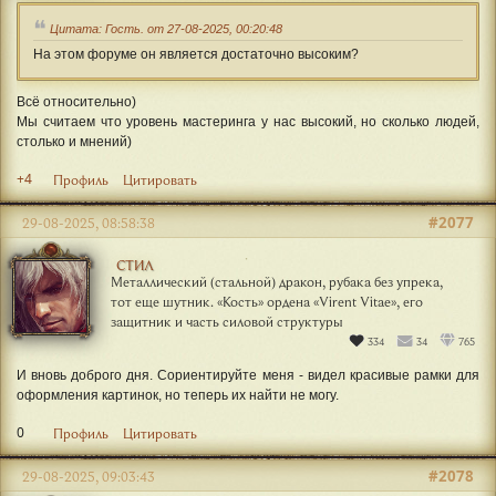
Цитата: Гость. от 27-08-2025, 00:20:48
На этом форуме он является достаточно высоким?
Всё относительно)
Мы считаем что уровень мастеринга у нас высокий, но сколько людей,
столько и мнений)
+4
Профиль
Цитировать
#2077
29-08-2025, 08:58:38
СТИЛ
Металлический (стальной) дракон, рубака без упрека,
тот еще шутник. «Кость» ордена «Virent Vitae», его
защитник и часть силовой структуры
334
34
765
И вновь доброго дня. Сориентируйте меня - видел красивые рамки для
оформления картинок, но теперь их найти не могу.
0
Профиль
Цитировать
#2078
29-08-2025, 09:03:43