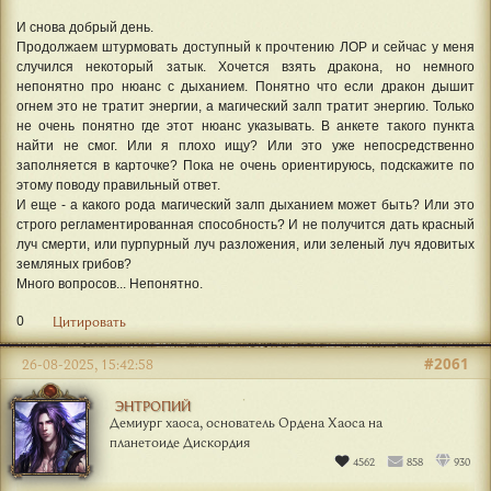
И снова добрый день.
Продолжаем штурмовать доступный к прочтению ЛОР и сейчас у меня
случился некоторый затык. Хочется взять дракона, но немного
непонятно про нюанс с дыханием. Понятно что если дракон дышит
огнем это не тратит энергии, а магический залп тратит энергию. Только
не очень понятно где этот нюанс указывать. В анкете такого пункта
найти не смог. Или я плохо ищу? Или это уже непосредственно
заполняется в карточке? Пока не очень ориентируюсь, подскажите по
этому поводу правильный ответ.
И еще - а какого рода магический залп дыханием может быть? Или это
строго регламентированная способность? И не получится дать красный
луч смерти, или пурпурный луч разложения, или зеленый луч ядовитых
земляных грибов?
Много вопросов... Непонятно.
0
Цитировать
#2061
26-08-2025, 15:42:58
ЭНТРОПИЙ
Демиург хаоса, основатель Ордена Хаоса на
планетоиде Дискордия
4562
858
930