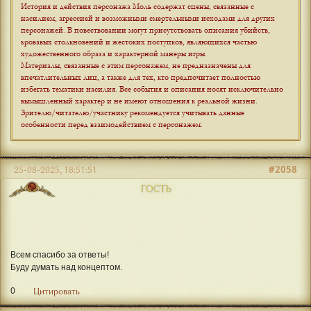
История и действия персонажа Моль содержат сцены, связанные с
насилием, агрессией и возможными смертельными исходами для других
персонажей. В повествовании могут присутствовать описания убийств,
кровавых столкновений и жестоких поступков, являющихся частью
художественного образа и характерной манеры игры.
Материалы, связанные с этим персонажем, не предназначены для
впечатлительных лиц, а также для тех, кто предпочитает полностью
избегать тематики насилия. Все события и описания носят исключительно
вымышленный характер и не имеют отношения к реальной жизни.
Зрителю/читателю/участнику рекомендуется учитывать данные
особенности перед взаимодействием с персонажем
.
#2058
25-08-2025, 18:51:51
ГОСТЬ
Всем спасибо за ответы!
Буду думать над концептом.
0
Цитировать