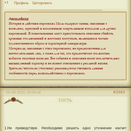
+1
Профиль
Цитировать
Дисклеймер
История и действия персонажа Моль содержат сцены, связанные с
насилием, агрессией и возможными смертельными исходами для других
персонажей. В повествовании могут присутствовать описания убийств,
кровавых столкновений и жестоких поступков, являющихся частью
художественного образа и характерной манеры игры.
Материалы, связанные с этим персонажем, не предназначены для
впечатлительных лиц, а также для тех, кто предпочитает полностью
избегать тематики насилия. Все события и описания носят исключительно
вымышленный характер и не имеют отношения к реальной жизни.
Зрителю/читателю/участнику рекомендуется учитывать данные
особенности перед взаимодействием с персонажем
.
#2065
26-08-2025, 20:36:46
ГОСТЬ.
1.Не приведствую. Необходимо решить одно уточнение насчет