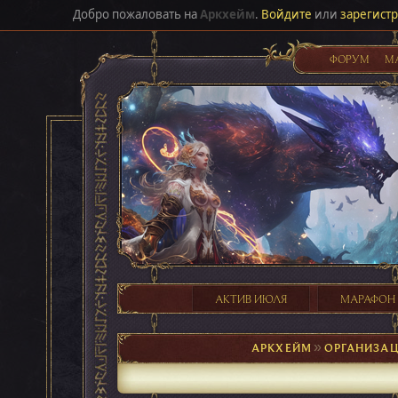
Добро пожаловать на
Аркхейм
.
Войдите
или
зарегист
ФОРУМ
М
АКТИВ ИЮЛЯ
МАРАФОН
АРКХЕЙМ
►
ОРГАНИЗАЦ