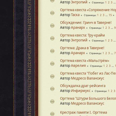
Автор
Энтропий
1
2
3
..
Страницы
Оргтема квеста «Сопряжение Но
Автор
Таска
1
2
3
...
15
Страницы
Обсуждение: Гринч в Таверне!
Автор
Аранарх
1
2
3
...
9
Страницы
Оргтема квеста: Тру-крайм
Автор
Энтропий
1
2
3
..
Страницы
Оргтема: Драка в Таверне!
Автор
Аранарх
1
2
3
...
7
Страницы
Оргтема квеста «Мальстрём»
Автор
Аврелия
1
2
3
...
Страницы
Оргтема квеста "Побег из Лас-Пе
Автор
Медресо Валансиус
Обсуждалка драг-рейсинга
Автор
Инфирмукс
1
2
3
Страницы
Оргтема "Штурм Большого Белог
Автор
Медресо Валансиус
Крестраж памяти I. Оргтема