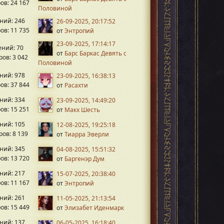
ов: 24 167
Половиной
ний: 246
26-09-2025, 20:17:52
ов: 11 735
от
Энтропий
23-09-2025, 17:14:17
ний: 70
от
Барс Баркас Девять с
ов: 3 042
Половиной
ний: 978
23-09-2025, 16:38:13
ов: 37 844
от
Расахти
ний: 334
23-09-2025, 14:49:20
ов: 15 251
от
Макх Шесть
ний: 105
12-08-2025, 19:25:18
ов: 8 139
от
Тиарра Эверли
ний: 345
04-08-2025, 15:51:32
ов: 13 720
от
Баргенэр Дум
ний: 217
15-07-2025, 20:38:40
ов: 11 167
от
Энтропий
ний: 261
11-05-2025, 21:13:54
ов: 15 449
от
Элизабет Иденмарк
ний: 137
06-05-2025, 16:18:40