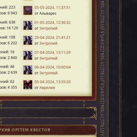
ний: 223
05-05-2024, 11:37:51
ов: 6 943
от Альварес
ний: 638
01-05-2024, 12:36:32
ов: 18 129
от
Энтропий
ний: 108
29-04-2024, 21:41:21
ов: 6 202
от
Энтропий
ний: 16
07-04-2024, 13:11:29
ов: 2 840
от
Энтропий
ний: 46
06-04-2024, 10:00:04
ов: 2 639
от
Энтропий
ний: 62
05-04-2024, 13:35:20
ов: 4 355
от
Аврелия
РХИВ ОРГТЕМ КВЕСТОВ