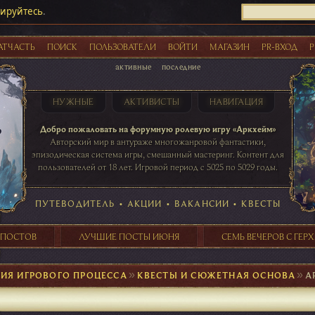
рируйтесь
.
АТЧАСТЬ
ПОИСК
ПОЛЬЗОВАТЕЛИ
ВОЙТИ
МАГАЗИН
PR-ВХОД
Р
активные
последние
НУЖНЫЕ
АКТИВИСТЫ
НАВИГАЦИЯ
Акции
Добро пожаловать на форумную ролевую игру «Аркхейм»
Авторский мир в антураже многожанровой фантастики,
эпизодическая система игры, смешанный мастеринг. Контент для
пользователей от 18 лет. Игровой период с 5025 по 5029 годы.
41 ПОСТОВ
31 ПОСТОВ
29 ПОСТОВ
24 ПОСТОВ
таблице игровой активности
ПУТЕВОДИТЕЛЬ
•
АКЦИИ
•
ВАКАНСИИ
•
КВЕСТЫ
 ПОСТОВ
ЛУЧШИЕ ПОСТЫ ИЮНЯ
СЕМЬ ВЕЧЕРОВ С ГЕР
ИЯ ИГРОВОГО ПРОЦЕССА
►
КВЕСТЫ И СЮЖЕТНАЯ ОСНОВА
►
А