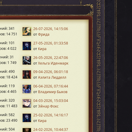
ний: 341
26-07-2026, 14:15:06
ов: 14 751
от
Фрида
ний: 101
27-05-2026, 01:33:58
ов: 4 022
от
Кира
ний: 31
26-05-2026, 22:47:06
ов: 1 749
от
Хельга Иденмарк
ний: 490
09-04-2026, 06:01:18
ов: 18 424
от
Аэлита Лидделл
ний: 119
06-04-2026, 07:16:44
ов: 4 465
от
Владимир Быков
ний: 320
04-03-2026, 15:03:04
ов: 11 483
от
Эйнар Фокс
ний: 582
25-02-2026, 14:16:17
ов: 23 490
от
Кира
ний: 504
24-02-2026, 10:44:37