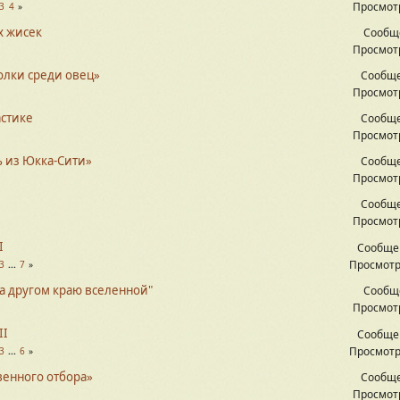
Просмотр
3
4
х жисек
Сообщ
Просмотр
олки среди овец»
Сообще
Просмотр
стике
Сообще
Просмотр
ь из Юкка-Сити»
Сообще
Просмотр
Сообще
Просмотр
I
Сообще
Просмотр
3
...
7
На другом краю вселенной"
Сообщ
Просмотр
II
Сообще
Просмотр
3
...
6
венного отбора»
Сообще
Просмотр