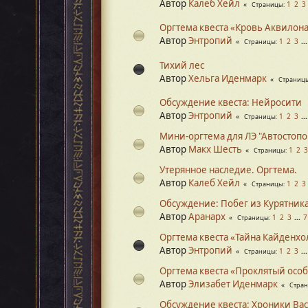
Автор
Калеб Хейл
1
2
3
Страницы
Оргтема квеста «Кровь Аквилон
Автор
Энтропий
1
2
3
..
Страницы
Тихий лес
Автор
Хельга Иденмарк
Страниц
Обсуждение квеста: Нейросити
Автор
Энтропий
1
2
3
..
Страницы
Мини-оргтема для ЛЭ "Автостоп
Автор
Макх Шесть
1
2
3
Страницы
Утерянное наследие. Оргтема.
Автор
Калеб Хейл
1
2
3
Страницы
Обсуждение: Побег из Курятника
Автор
Аранарх
1
2
3
...
7
Страницы
Оргтема квеста «Тайна Кайденхо
Автор
Энтропий
1
2
3
..
Страницы
Оргтема квеста «Проклятый осо
Автор
Элизабет Иденмарк
Стра
Обсуждение квеста: Хроники Ва