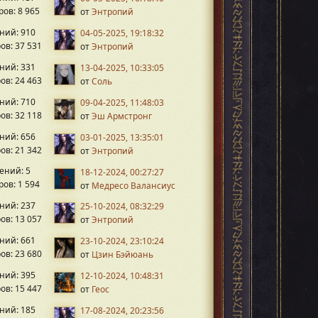
ов: 8 965
от
Энтропий
ний: 910
04-05-2025, 19:18:32
ов: 37 531
от
Энтропий
ний: 331
13-04-2025, 10:33:05
ов: 24 463
от
Соль
ний: 710
09-04-2025, 11:48:03
ов: 32 118
от
Эш Армстронг
ний: 656
03-01-2025, 13:35:01
ов: 21 342
от
Энтропий
ений: 5
18-12-2024, 00:27:27
ов: 1 594
от
Медресо Валансиус
ний: 237
25-10-2024, 08:32:29
ов: 13 057
от
Энтропий
ний: 661
23-10-2024, 23:10:24
ов: 23 680
от
Цзин Бэйюань
ний: 395
12-10-2024, 10:48:31
ов: 15 447
от
Геос
ний: 185
17-08-2024, 20:23:56