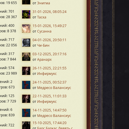
ов: 19 655
от
Энигма
ний: 701
31-01-2026, 08:05:24
ов: 28 367
от
Таска
ний: 400
15-01-2026, 15:49:27
ов: 8 378
от
Сусанна
ний: 717
04-01-2026, 20:50:11
ов: 22 056
от
Чи-Бин
ний: 317
03-12-2025, 20:17:16
ов: 7 844
от
Аранарх
ний: 574
26-11-2025, 22:21:55
ов: 23 989
от
Инфирмукс
ений: 2
24-11-2025, 00:52:37
ров: 673
от
Медресо Валансиус
ний: 125
22-11-2025, 11:01:33
ов: 7 729
от
Инфирмукс
ений: 6
14-11-2025, 14:47:50
ров: 839
от
Медресо Валансиус
15-10-2025, 17:44:20
ний: 722
от
Барс Баркас Девять с