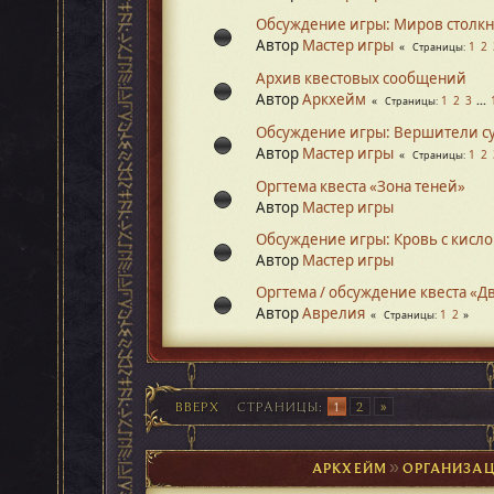
Обсуждение игры: Миров столк
Автор
Мастер игры
1
2
Страницы
Архив квестовых сообщений
Автор
Аркхейм
1
2
3
...
Страницы
Обсуждение игры: Вершители с
Автор
Мастер игры
1
2
Страницы
Оргтема квеста «Зона теней»
Автор
Мастер игры
Обсуждение игры: Кровь с кисл
Автор
Мастер игры
Оргтема / обсуждение квеста «Д
Автор
Аврелия
1
2
Страницы
ВВЕРХ
СТРАНИЦЫ
1
2
АРКХЕЙМ
►
ОРГАНИЗАЦ