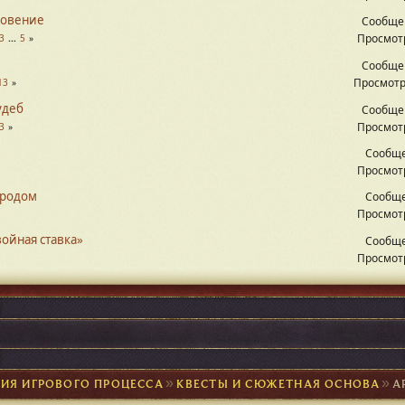
новение
Сообще
Просмотр
3
...
5
Сообще
Просмотр
13
удеб
Сообще
Просмотр
3
Сообще
Просмотр
ородом
Сообще
Просмотр
войная ставка»
Сообще
Просмотр
ИЯ ИГРОВОГО ПРОЦЕССА
►
КВЕСТЫ И СЮЖЕТНАЯ ОСНОВА
►
А