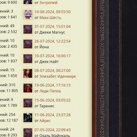
ов: 9 600
от
Энтропий
ений: 3
10-08-2024, 09:55:50
ов: 1 641
от
Макх Шесть
ний: 49
31-07-2024, 15:01:04
ов: 2 532
от Джеки Магнус
ний: 10
26-07-2024, 12:22:54
ов: 2 435
от Йона
ний: 10
10-07-2024, 16:06:17
ов: 1 837
от Джек Найт
ний: 15
08-07-2024, 08:27:00
ов: 1 650
от
Элизабет Иденмарк
ний: 310
19-06-2024, 17:16:15
ов: 11 805
от
Леди Пепла
ений: 9
15-06-2024, 03:05:22
ов: 1 789
от Таранис
ний: 254
11-06-2024, 23:37:28
ов: 12 187
от
Айрис
ний: 24
07-05-2024, 22:09:43
ов: 8 293
от Озаль Майнкаль