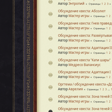
Автор
Энтропий
1
2
3
Страницы
Обсуждение квеста: Абсолют
Автор
Мастер игры
1
2
Страницы
Обсуждение квеста: Гнев праве
Автор
Мастер игры
1
2
Страницы
Обсуждение квеста: Развёртывая
Автор
Мастер игры
1
2
Страницы
Обсуждение квеста: Адаптация II
Автор
Мастер игры
1
2
Страницы
Обсуждение квеста "Кати шары"
Автор
Медресо Валансиус
Обсуждение квеста: Адаптация I
Автор
Мастер игры
1
2
Страницы
Оргтема / обсуждение квеста «Д
Автор
Аврелия
1
2
3
...
Страницы
Обсуждение квеста: Зона теней 
Автор
Мастер игры
1
2
Страницы
Обсуждение квеста: Зона теней I