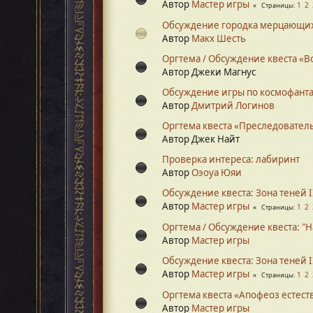
Автор
Мастер игры
1
2
Страницы
Обсуждение городка мерцающи
Автор
Макх Шесть
Оргтема / Обсуждение квеста «В
Автор Джеки Магнус
Обсуждение игры по космофанта
Автор
Дмитрий Логинов
Оргтема квеста «Преследовател
Автор Джек Найт
Проверка интереса: лабиринт
Автор
Оэоуа Юяи
Обсуждение квеста: Зона теней I
Автор
Мастер игры
1
2
Страницы
Оргтема / Обсуждение квеста: "
Автор
Мастер игры
Обсуждение квеста: Зона теней I
Автор
Мастер игры
1
2
Страницы
Оргтема квеста «Апофеоз естест
Автор
Мастер игры