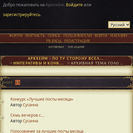
Добро пожаловать на
Аркхейм
.
Войдите
или
зарегистрируйтесь
.
ФОРУМ
МАТЧАСТЬ
ПОИСК
ПОЛЬЗОВАТЕЛИ
ВОЙТИ
МАГАЗИН
PR-ВХОД
РЕГИСТРАЦИЯ
активные
последние
АРКХЕЙМ
►
ПО ТУ СТОРОНУ ВСЕЛЕННОЙ
►
ИМПЕРАТИВЫ И КОНКУРСЫ
►
АРХИВНАЯ ТЕМА ГОЛОСОВАНИЙ
ВНИЗ
1
Конкурс «Лучшие посты месяца»
Автор
Сусанна
Семь вечеров с...
Автор
Сусанна
Голосование за лучшие посты месяца