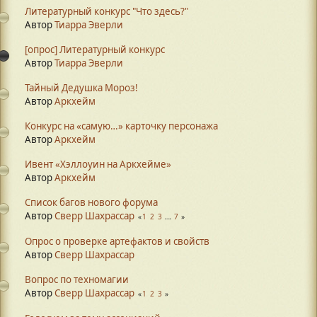
Литературный конкурс "Что здесь?"
Автор
Тиарра Эверли
[опрос] Литературный конкурс
Автор
Тиарра Эверли
Тайный Дедушка Мороз!
Автор
Аркхейм
Конкурс на «самую…» карточку персонажа
Автор
Аркхейм
Ивент «Хэллоуин на Аркхейме»
Автор
Аркхейм
Список багов нового форума
Автор
Сверр Шахрассар
1
2
3
...
7
Опрос о проверке артефактов и свойств
Автор
Сверр Шахрассар
Вопрос по техномагии
Автор
Сверр Шахрассар
1
2
3