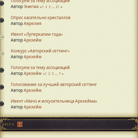
Голосуем за тему ассоциаций
Автор
Энигма
1
2
3
...
21
Опрос касательно кристаллов
Автор
Аврелия
Ивент «Луперкалии года»
Автор
Аркхейм
Конкурс «Авторский сеттинг»
Автор
Аркхейм
Голосуем за тему ассоциаций
Автор
Аркхейм
1
2
3
...
7
Голосование за лучший авторский сеттинг
Автор
Аркхейм
Ивент «Мачо и искусительница Аркхейма»
Автор
Аркхейм
ВВЕРХ
1