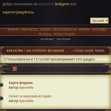
Добро пожаловать на
Аркхейм
.
Войдите
или
зарегистрируйтесь
.
ФОРУМ
МАТЧАСТЬ
ПОИСК
ПОЛЬЗОВАТЕЛИ
ВОЙТИ
МАГАЗИН
PR-ВХОД
РЕГИСТРАЦИЯ
активные
последние
АРКХЕЙМ
►
НА ПОРОГЕ ВЕЛИКИХ ОТКРЫТИЙ
►
ОПИСАНИЕ МИРА
0 Пользователи и 13 гостей просматривают этот раздел.
ВНИЗ
1
Карта форума
Автор
Аркхейм
Сюжет и мировая история
Автор
Аркхейм