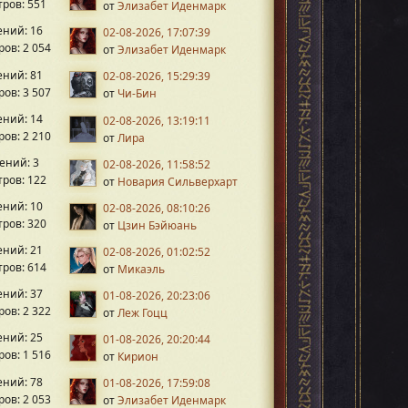
ров: 551
от
Элизабет Иденмарк
ний: 16
02-08-2026, 17:07:39
ов: 2 054
от
Элизабет Иденмарк
ний: 81
02-08-2026, 15:29:39
ов: 3 507
от
Чи-Бин
ний: 14
02-08-2026, 13:19:11
ов: 2 210
от
Лира
ений: 3
02-08-2026, 11:58:52
ров: 122
от
Новария Сильверхарт
ний: 10
02-08-2026, 08:10:26
ров: 320
от
Цзин Бэйюань
ний: 21
02-08-2026, 01:02:52
ров: 614
от
Микаэль
ний: 37
01-08-2026, 20:23:06
ов: 2 322
от
Леж Гоцц
ний: 25
01-08-2026, 20:20:44
ов: 1 516
от
Кирион
ний: 78
01-08-2026, 17:59:08
ов: 2 053
от
Элизабет Иденмарк