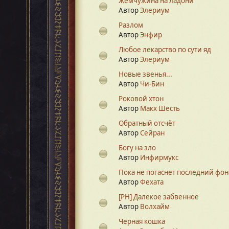
Жемчужина на ладони
Автор
Элериум
Разлом
Автор
Энфир
Любое лекарство по сути яд
Автор
Элериум
Новые звенья...
Автор
Чи-Бин
Роковой хтон
Автор
Макх Шесть
Обратный отсчёт
Автор
Сейран
Богу на зло
Автор
Инфирмукс
Пока не погаснет последний фо
Автор
Фехата
[PH] Далекое забвенное
Автор
Волхайм
Черная кошка