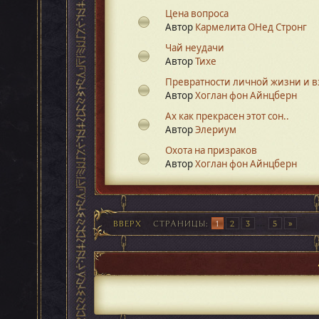
Цена вопроса
Автор
Кармелита ОНед Стронг
Чай неудачи
Автор
Тихе
Превратности личной жизни и 
Автор
Хоглан фон Айнцберн
Ах как прекрасен этот сон..
Автор
Элериум
Охота на призраков
Автор
Хоглан фон Айнцберн
ВВЕРХ
СТРАНИЦЫ
1
2
3
...
5