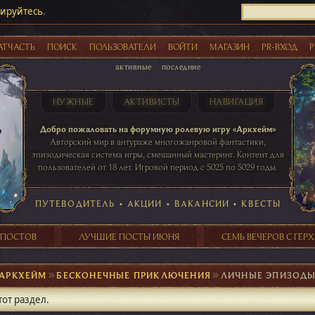
рируйтесь
.
АТЧАСТЬ
ПОИСК
ПОЛЬЗОВАТЕЛИ
ВОЙТИ
МАГАЗИН
PR-ВХОД
Р
активные
последние
НУЖНЫЕ
АКТИВИСТЫ
НАВИГАЦИЯ
Акции
Добро пожаловать на форумную ролевую игру «Аркхейм»
Авторский мир в антураже многожанровой фантастики,
эпизодическая система игры, смешанный мастеринг. Контент для
пользователей от 18 лет. Игровой период с 5025 по 5029 годы.
41 ПОСТОВ
31 ПОСТОВ
29 ПОСТОВ
24 ПОСТОВ
таблице игровой активности
ПУТЕВОДИТЕЛЬ
•
АКЦИИ
•
ВАКАНСИИ
•
КВЕСТЫ
 ПОСТОВ
ЛУЧШИЕ ПОСТЫ ИЮНЯ
СЕМЬ ВЕЧЕРОВ С ГЕР
АРКХЕЙМ
►
БЕСКОНЕЧНЫЕ ПРИКЛЮЧЕНИЯ
►
ЛИЧНЫЕ ЭПИЗОД
от раздел.