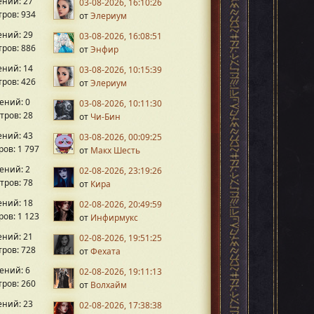
ний: 27
03-08-2026, 16:10:26
ров: 934
от
Элериум
ний: 29
03-08-2026, 16:08:51
ров: 886
от
Энфир
ний: 14
03-08-2026, 10:15:39
ров: 426
от
Элериум
ений: 0
03-08-2026, 10:11:30
тров: 28
от
Чи-Бин
ний: 43
03-08-2026, 00:09:25
ов: 1 797
от
Макх Шесть
ений: 2
02-08-2026, 23:19:26
тров: 78
от
Кира
ний: 18
02-08-2026, 20:49:59
ов: 1 123
от
Инфирмукс
ний: 21
02-08-2026, 19:51:25
ров: 728
от
Фехата
ений: 6
02-08-2026, 19:11:13
ров: 260
от
Волхайм
ний: 23
02-08-2026, 17:38:38