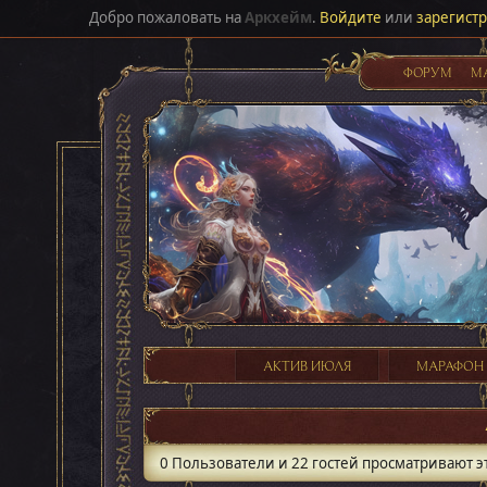
Добро пожаловать на
Аркхейм
.
Войдите
или
зарегист
ФОРУМ
М
АКТИВ ИЮЛЯ
МАРАФОН
0 Пользователи и 22 гостей просматривают эт