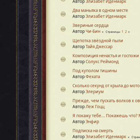
Автор
Элизабет Иденмарк
Два маньяка в одном месте
Автор
Элизабет Иденмарк
Звериные сердца
Автор
Чи-Бин
1
2
Страницы
Щепотка звёздной пыли
Автор
Тайя Джессар
Композиция ненастья и госпожи
Автор
Солукс Реймонд
Под куполом тишины
Автор
Фехата
Сколько секунд от крыла до мото
Автор
Элериум
Прежде, чем пускать волков к о
Автор
Леж Гоцц
Я покажу тебе... Покажешь что? 
Автор
Энфир
Подписка на смерть
Автор
Элизабет Иденмарк
Стра