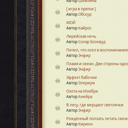
Автор
Шейлина
[ игра в прятки ]
Автор
Обскур
МОЙ
Автор
Кайрос
Лирейская ночь
Автор
Солар Блэквуд
Пепел, что осел в воспоминания
Автор
Энфир
Пламя и океан. Две стороны од
Автор
Энфир
Эффект бабочки
Автор
Элериум
Охота на Изюбра
Автор
Анейра
В лесу, где мерцают светлячки
Автор
Энфир
Рождённый ползать летать смож
Автор
Кирион