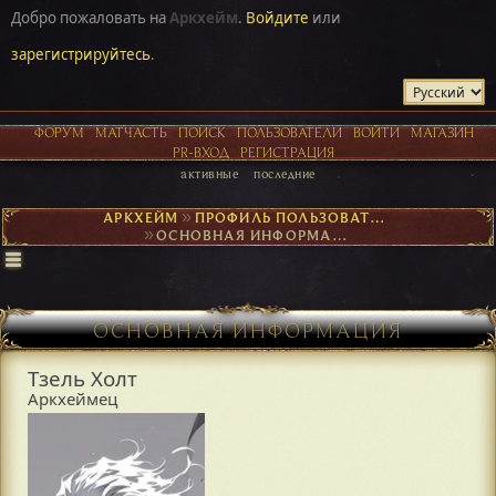
Добро пожаловать на
Аркхейм
.
Войдите
или
зарегистрируйтесь
.
ФОРУМ
МАТЧАСТЬ
ПОИСК
ПОЛЬЗОВАТЕЛИ
ВОЙТИ
МАГАЗИН
PR-ВХОД
РЕГИСТРАЦИЯ
активные
последние
АРКХЕЙМ
►
ПРОФИЛЬ ПОЛЬЗОВАТЕЛЯ ТЗЕЛЬ ХОЛТ
►
ОСНОВНАЯ ИНФОРМАЦИЯ
ОСНОВНАЯ ИНФОРМАЦИЯ
Тзель Холт
Аркхеймец