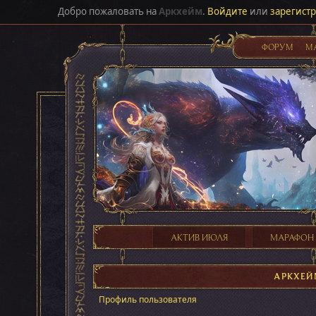
Добро пожаловать на
Аркхейм
.
Войдите
или
зарегист
ФОРУМ
М
АКТИВ ИЮЛЯ
МАРАФОН
АРКХЕЙ
Профиль пользователя