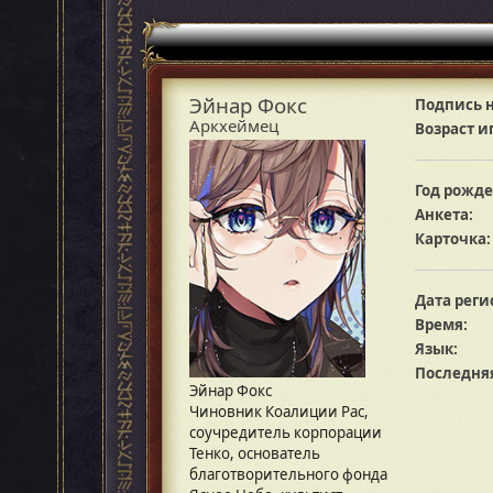
Эйнар Фокс
Подпись н
Аркхеймец
Возраст и
Год рожде
Анкета:
Карточка:
Дата реги
Время:
Язык:
Последняя
Эйнар Фокс
Чиновник Коалиции Рас,
соучредитель корпорации
Тенко, основатель
благотворительного фонда