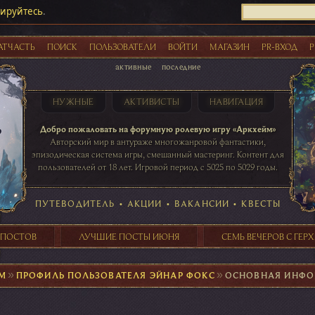
рируйтесь
.
АТЧАСТЬ
ПОИСК
ПОЛЬЗОВАТЕЛИ
ВОЙТИ
МАГАЗИН
PR-ВХОД
Р
активные
последние
НУЖНЫЕ
АКТИВИСТЫ
НАВИГАЦИЯ
Акции
Добро пожаловать на форумную ролевую игру «Аркхейм»
Авторский мир в антураже многожанровой фантастики,
эпизодическая система игры, смешанный мастеринг. Контент для
пользователей от 18 лет. Игровой период с 5025 по 5029 годы.
41 ПОСТОВ
31 ПОСТОВ
29 ПОСТОВ
24 ПОСТОВ
таблице игровой активности
ПУТЕВОДИТЕЛЬ
•
АКЦИИ
•
ВАКАНСИИ
•
КВЕСТЫ
 ПОСТОВ
ЛУЧШИЕ ПОСТЫ ИЮНЯ
СЕМЬ ВЕЧЕРОВ С ГЕР
М
►
ПРОФИЛЬ ПОЛЬЗОВАТЕЛЯ ЭЙНАР ФОКС
►
ОСНОВНАЯ ИНФ