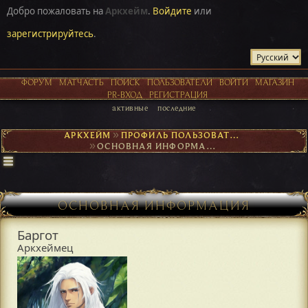
Добро пожаловать на
Аркхейм
.
Войдите
или
зарегистрируйтесь
.
ФОРУМ
МАТЧАСТЬ
ПОИСК
ПОЛЬЗОВАТЕЛИ
ВОЙТИ
МАГАЗИН
PR-ВХОД
РЕГИСТРАЦИЯ
активные
последние
АРКХЕЙМ
►
ПРОФИЛЬ ПОЛЬЗОВАТЕЛЯ БАРГОТ
►
ОСНОВНАЯ ИНФОРМАЦИЯ
ОСНОВНАЯ ИНФОРМАЦИЯ
Баргот
Аркхеймец