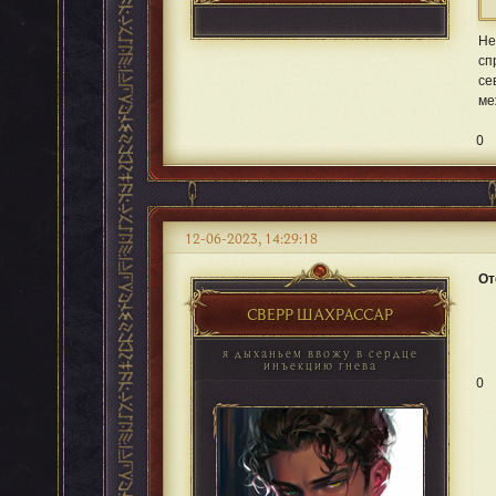
Не
сп
се
ме
0
12-06-2023, 14:29:18
От
СВЕРР ШАХРАССАР
я дыханьем ввожу в сердце
инъекцию гнева
0