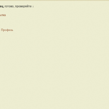
ец
, готово, проверяйте ↓
ылка
Профиль