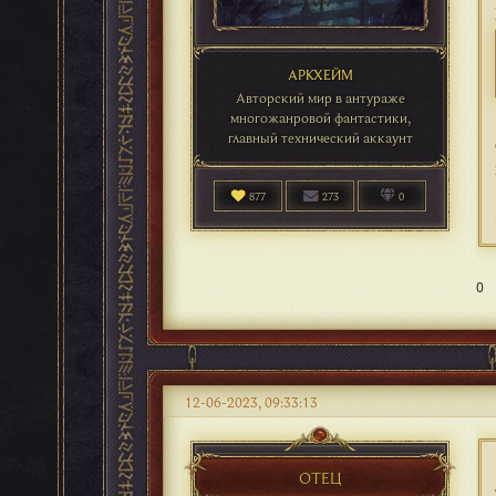
АРКХЕЙМ
Авторский мир в антураже
многожанровой фантастики,
главный технический аккаунт
877
273
0
0
12-06-2023, 09:33:13
ОТЕЦ