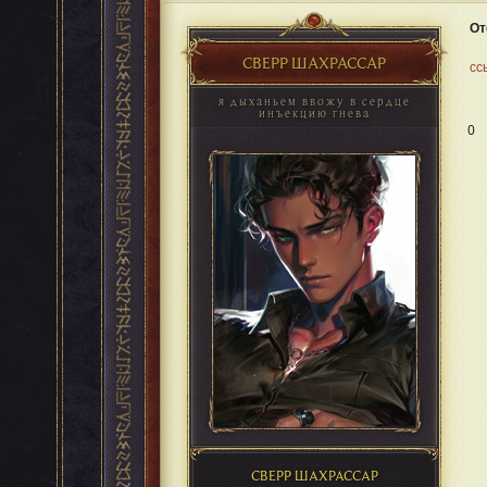
От
СВЕРР ШАХРАССАР
сс
я дыханьем ввожу в сердце
инъекцию гнева
0
СВЕРР ШАХРАССАР