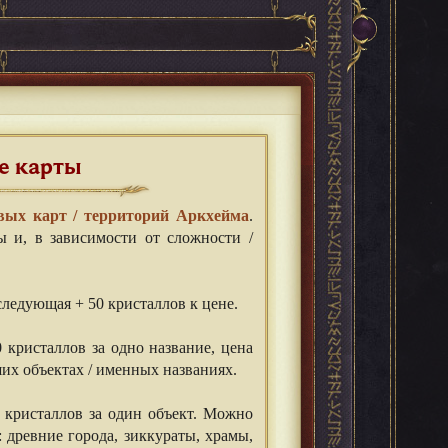
е карты
вых карт / территорий Аркхейма
.
ы и, в зависимости от сложности /
ледующая + 50 кристаллов к цене.
кристаллов за одно название, цена
ших объектах / именных названиях.
кристаллов за один объект. Можно
: древние города, зиккураты, храмы,