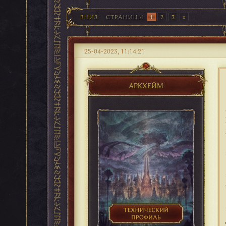
ВНИЗ
СТРАНИЦЫ
1
2
3
25-04-2023, 11:14:21
АРКХЕЙМ