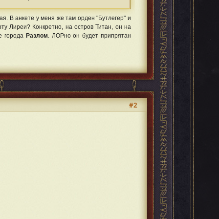
ая. В анкете у меня же там орден "Бутлегер" и
ту Лиреи? Конкретно, на остров Титан, он на
ие города
Разлом
. ЛОРно он будет припрятан
#2