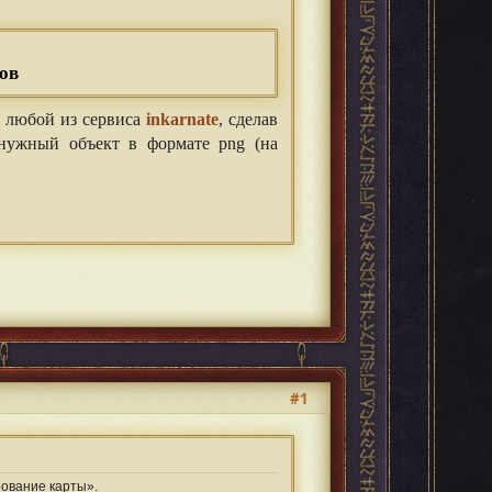
ов
ть любой из сервиса
inkarnate
, сделав
нужный объект в формате png (на
#1
рование карты».