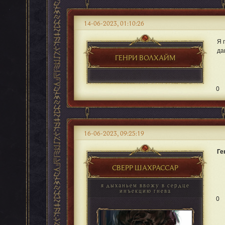
14-06-2023, 01:10:26
Я 
да
ГЕНРИ ВОЛХАЙМ
0
16-06-2023, 09:25:19
Ге
СВЕРР ШАХРАССАР
я дыханьем ввожу в сердце
инъекцию гнева
0