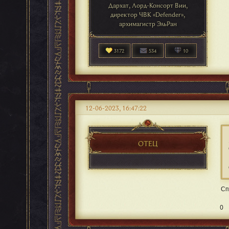
Дархат, Лорд-Консорт Вии,
директор ЧВК «Defender»,
архимагистр ЭльРан
3172
534
10
12-06-2023, 16:47:22
ОТЕЦ
Сп
0