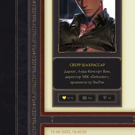
СВЕРР ШАХРАССАР
Дархат, Лорд-Консорт Вии,
директор ЧВК «Defender»,
архимагистр ЭльРан
3172
534
10
12-06-2023, 16:45:20