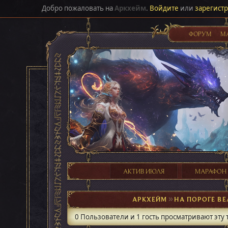
Добро пожаловать на
Аркхейм
.
Войдите
или
зарегист
ФОРУМ
М
АКТИВ ИЮЛЯ
МАРАФОН
АРКХЕЙМ
►
НА ПОРОГЕ В
0 Пользователи и 1 гость просматривают эту 