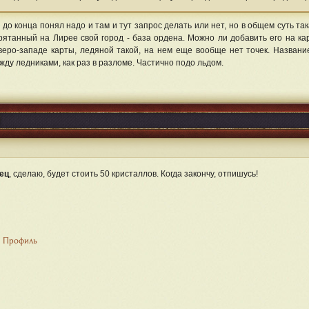
 до конца понял надо и там и тут запрос делать или нет, но в общем суть так
рятанный на Лирее свой город - база ордена. Можно ли добавить его на кар
веро-западе карты, ледяной такой, на нем еще вообще нет точек. Назван
жду ледниками, как раз в разломе. Частично подо льдом.
ец
, сделаю, будет стоить 50 кристаллов. Когда закончу, отпишусь!
Профиль