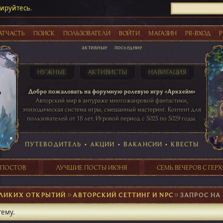
рируйтесь
.
АТЧАСТЬ
ПОИСК
ПОЛЬЗОВАТЕЛИ
ВОЙТИ
МАГАЗИН
PR-ВХОД
Р
активные
последние
НУЖНЫЕ
АКТИВИСТЫ
НАВИГАЦИЯ
Акции
Добро пожаловать на форумную ролевую игру «Аркхейм»
Авторский мир в антураже многожанровой фантастики,
эпизодическая система игры, смешанный мастеринг. Контент для
пользователей от 18 лет. Игровой период с 5025 по 5029 годы.
41 ПОСТОВ
31 ПОСТОВ
29 ПОСТОВ
24 ПОСТОВ
таблице игровой активности
ПУТЕВОДИТЕЛЬ
•
АКЦИИ
•
ВАКАНСИИ
•
КВЕСТЫ
 ПОСТОВ
ЛУЧШИЕ ПОСТЫ ИЮНЯ
СЕМЬ ВЕЧЕРОВ С ГЕР
ЕЛИКИХ ОТКРЫТИЙ
►
АВТОРСКИЙ СЕТТИНГ И NPC
►
ЗАПРОС НА
тему.