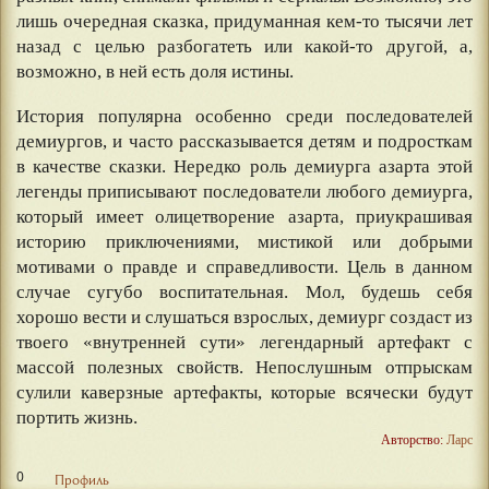
лишь очередная сказка, придуманная кем-то тысячи лет
назад с целью разбогатеть или какой-то другой, а,
возможно, в ней есть доля истины.
История популярна особенно среди последователей
демиургов, и часто рассказывается детям и подросткам
в качестве сказки. Нередко роль демиурга азарта этой
легенды приписывают последователи любого демиурга,
который имеет олицетворение азарта, приукрашивая
историю приключениями, мистикой или добрыми
мотивами о правде и справедливости. Цель в данном
случае сугубо воспитательная. Мол, будешь себя
хорошо вести и слушаться взрослых, демиург создаст из
твоего «внутренней сути» легендарный артефакт с
массой полезных свойств. Непослушным отпрыскам
сулили каверзные артефакты, которые всячески будут
портить жизнь.
Авторство:
Ларс
0
Профиль