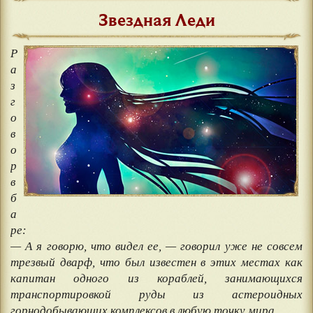
Звездная Леди
Р
а
з
г
о
в
о
р
в
б
а
ре:
— А я говорю, что видел ее, — говорил уже не совсем
трезвый дварф, что был известен в этих местах как
капитан одного из кораблей, занимающихся
транспортировкой руды из астероидных
горнодобывающих комплексов в любую точку мира.