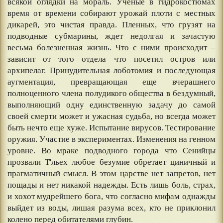
всякой оглядки на мораль. Ученые в гидрокостюмах
время от времени собирают урожай плоти с местных
дикарей, это чистая правда. Пленных, что грузят на
подводные субмарины, ждет недолгая и зачастую
весьма болезненная жизнь. Что с ними происходит –
зависит от того отдела что посетил остров или
архипелаг. Принудительная лоботомия и последующая
аугментация, превращающая еще вчерашнего
полноценного члена полудикого общества в бездумный,
выполняющий одну единственную задачу до самой
своей смерти может и ужасная судьба, но всегда может
быть нечто еще хуже. Испытание вирусов. Тестирование
оружия. Участие в экспериментах. Изменения на генном
уровне. Во мраке подводного города что Сенийцы
прозвали Т'льех любое безумие обретает циничный и
прагматичный смысл. В этом царстве нет запретов, нет
пощады и нет никакой надежды. Есть лишь боль, страх,
и хохот мудрейшего бога, что согласно мифам однажды
выйдет из воды, лишая разума всех, кто не приклонил
колено перед обитателями глубин.