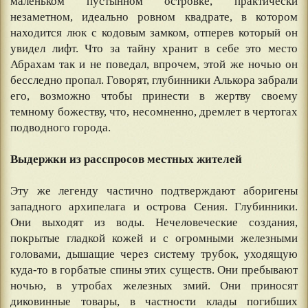
маленьком пустынном островке, практически
незаметном, идеально ровном квадрате, в котором
находится люк с кодовым замком, отперев который он
увидел лифт. Что за тайну хранит в себе это место
Абрахам так и не поведал, впрочем, этой же ночью он
бесследно пропал. Говорят, глубинники Алькора забрали
его, возможно чтобы принести в жертву своему
темному божеству, что, несомненно, дремлет в чертогах
подводного города.
⠀
Выдержки из расспросов местных жителей
⠀
Эту же легенду частично подтверждают аборигены
западного архипелага и острова Сения. Глубинники.
Они выходят из воды. Нечеловеческие создания,
покрытые гладкой кожей и с огромными железными
головами, дышащие через систему трубок, уходящую
куда-то в горбатые спины этих существ. Они пребывают
ночью, в утробах железных змий. Они приносят
диковинные товары, в частности клады погибших