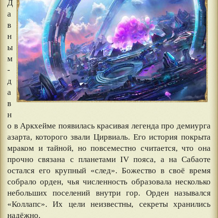
Д
а
в
н
ы
м
-
д
а
в
н
о в Аркхейме появилась красивая легенда про демиурга
азарта, которого звали Цирвиаль. Его история покрыта
мраком и тайной, но повсеместно считается, что она
прочно связана с планетами IV пояса, а на Сабаоте
остался его крупный «след». Божество в своё время
собрало орден, чья численность образовала несколько
небольших поселений внутри гор. Орден назывался
«Коллапс». Их цели неизвестны, секреты хранились
надёжно.