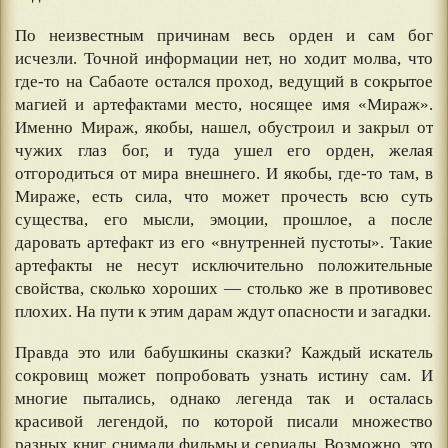
По неизвестным причинам весь орден и сам бог
исчезли. Точной информации нет, но ходит молва, что
где-то на Сабаоте остался проход, ведущий в сокрытое
магией и артефактами место, носящее имя «Мираж».
Именно Мираж, якобы, нашел, обустроил и закрыл от
чужих глаз бог, и туда ушел его орден, желая
отгородиться от мира внешнего. И якобы, где-то там, в
Мираже, есть сила, что может прочесть всю суть
существа, его мысли, эмоции, прошлое, а после
даровать артефакт из его «внутренней пустоты». Такие
артефакты не несут исключительно положительные
свойства, сколько хороших — столько же в противовес
плохих. На пути к этим дарам ждут опасности и загадки.
Правда это или бабушкины сказки? Каждый искатель
сокровищ может попробовать узнать истину сам. И
многие пытались, однако легенда так и осталась
красивой легендой, по которой писали множество
разных книг, снимали фильмы и сериалы. Возможно, это