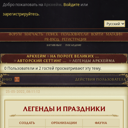
Добро пожаловать на
Аркхейм
.
Войдите
или
зарегистрируйтесь
.
ФОРУМ
МАТЧАСТЬ
ПОИСК
ПОЛЬЗОВАТЕЛИ
ВОЙТИ
МАГАЗИН
PR-ВХОД
РЕГИСТРАЦИЯ
активные
последние
АРКХЕЙМ
►
НА ПОРОГЕ ВЕЛИКИХ ОТКРЫТИЙ
►
АВТОРСКИЙ СЕТТИНГ И NPC
►
ЛЕГЕНДЫ АРКХЕЙМА
0 Пользователи и 2 гостей просматривают эту тему.
ВНИЗ
1
ДЕЙСТВИЯ ПОЛЬЗОВАТЕЛЯ
25-05-2022, 08:11:12
ЛЕГЕНДЫ И ПРАЗДНИКИ
СОЗДАТЬ
ОРГАНИЗАЦИИ
ФАУНА