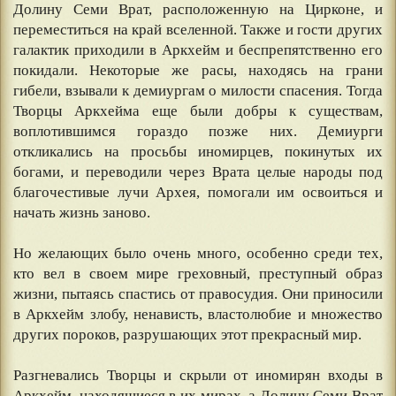
Долину Семи Врат, расположенную на Цирконе, и
переместиться на край вселенной. Также и гости других
галактик приходили в Аркхейм и беспрепятственно его
покидали. Некоторые же расы, находясь на грани
гибели, взывали к демиургам о милости спасения. Тогда
Творцы Аркхейма еще были добры к существам,
воплотившимся гораздо позже них. Демиурги
откликались на просьбы иномирцев, покинутых их
богами, и переводили через Врата целые народы под
благочестивые лучи Архея, помогали им освоиться и
начать жизнь заново.
⠀
Но желающих было очень много, особенно среди тех,
кто вел в своем мире греховный, преступный образ
жизни, пытаясь спастись от правосудия. Они приносили
в Аркхейм злобу, ненависть, властолюбие и множество
других пороков, разрушающих этот прекрасный мир.
⠀
Разгневались Творцы и скрыли от иномирян входы в
Аркхейм, находящиеся в их мирах, а Долину Семи Врат