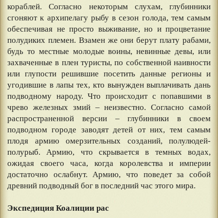
кораблей. Согласно некоторым слухам, глубинники
сгоняют к архипелагу рыбу в сезон голода, тем самым
обеспечивая не просто выживание, но и процветание
полудиких племен. Взамен же они берут плату рабами,
будь то местные молодые воины, невинные девы, или
захваченные в плен туристы, по собственной наивности
или глупости решившие посетить данные регионы и
угодившие в лапы тех, кто вынужден выплачивать дань
подводному народу. Что происходит с попавшими в
чрево железных змий – неизвестно. Согласно самой
распространенной версии – глубинники в своем
подводном городе заводят детей от них, тем самым
плодя армию омерзительных созданий, полулюдей-
полурыб. Армию, что скрывается в темных водах,
ожидая своего часа, когда королевства и империи
достаточно ослабнут. Армию, что поведет за собой
древний подводный бог в последний час этого мира.
⠀
Экспедиция Коалиции рас