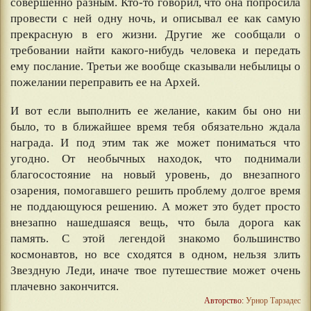
совершенно разным. Кто-то говорил, что она попросила
провести с ней одну ночь, и описывал ее как самую
прекрасную в его жизни. Другие же сообщали о
требовании найти какого-нибудь человека и передать
ему послание. Третьи же вообще сказывали небылицы о
пожелании переправить ее на Архей.
И вот если выполнить ее желание, каким бы оно ни
было, то в ближайшее время тебя обязательно ждала
награда. И под этим так же может пониматься что
угодно. От необычных находок, что поднимали
благосостояние на новый уровень, до внезапного
озарения, помогавшего решить проблему долгое время
не поддающуюся решению. А может это будет просто
внезапно нашедшаяся вещь, что была дорога как
память. С этой легендой знакомо большинство
космонавтов, но все сходятся в одном, нельзя злить
Звездную Леди, иначе твое путешествие может очень
плачевно закончится.
Авторство:
Урнор Тарзадес