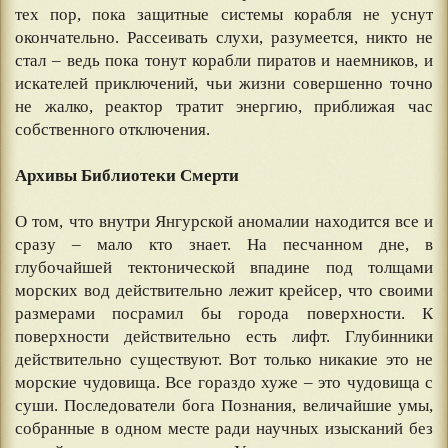
тех пор, пока защитные системы корабля не уснут
окончательно. Рассеивать слухи, разумеется, никто не
стал – ведь пока тонут корабли пиратов и наемников, и
искателей приключений, чьи жизни совершенно точно
не жалко, реактор тратит энергию, приближая час
собственного отключения.
⠀
Архивы Библиотеки Смерти
⠀
О том, что внутри Янгурской аномалии находится все и
сразу – мало кто знает. На песчанном дне, в
глубочайшей тектонической впадине под толщами
морских вод действительно лежит крейсер, что своими
размерами посрамил бы города поверхности. К
поверхности действительно есть лифт. Глубинники
действительно существуют. Вот только никакие это не
морские чудовища. Все гораздо хуже – это чудовища с
суши. Последователи бога Познания, величайшие умы,
собранные в одном месте ради научных изысканий без