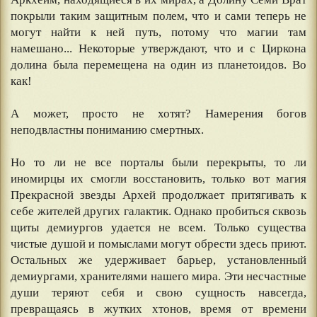
покрыли таким защитным полем, что и сами теперь не
могут найти к ней путь, потому что магии там
намешано... Некоторые утверждают, что и с Циркона
долина была перемещена на один из планетоидов. Во
как!
⠀
А может, просто не хотят? Намерения богов
неподвластны пониманию смертных.
⠀
Но то ли не все порталы были перекрыты, то ли
иномирцы их смогли восстановить, только вот магия
Прекрасной звезды Архей продолжает притягивать к
себе жителей других галактик. Однако пробиться сквозь
щиты демиургов удается не всем. Только существа
чистые душой и помыслами могут обрести здесь приют.
Остальных же удерживает барьер, установленный
демиургами, хранителями нашего мира. Эти несчастные
души теряют себя и свою сущность навсегда,
превращаясь в жутких хтонов, время от времени