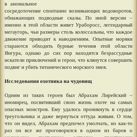
в аномальное
сосредоточение спонтанно возникающих водоворотов,
обнажающих подводные скалы. По иной версии –
именно в этой области живет Ураборосс, легендарный
мегаугорь, чьи размеры столь колоссальны, что каждое
движение приводит к наводнениям. Опытные моряки
стараются обходить бурные течения этой области
Янгура, однако до сих пор находятся безрассудные
искатели приключений и герои, что клянутся совершить
подвиг и убить титанического морского змея.
⠀
Исследования охотника на чудовищ
⠀
Одним из таких героев был Абрахам Лирейский –
иномирец, посвятивший свою жизнь охоте на самых
опасных монстров. Ему удалось проникнуть в сердце
треугольника и даже вернуться оттуда живым. О том,
что он видел, Абрахам предпочел умолчать, но как-то
раз он все же проговорился в одном из баров о