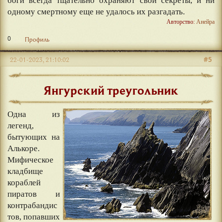
боги всегда тщательно охраняют свои секреты, и ни
одному смертному еще не удалось их разгадать.
Авторство:
Анейра
0
Профиль
#5
22-01-2023, 21:10:02
Янгурский треугольник
Одна из
легенд,
бытующих на
Алькоре.
Мифическое
кладбище
кораблей
пиратов и
контрабандис
тов, попавших