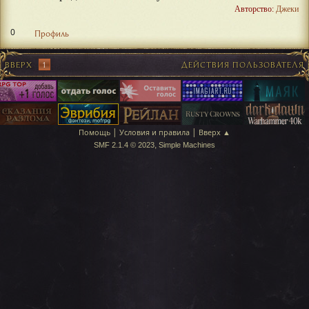
Авторство:
Джеки
0
Профиль
ВВЕРХ
1
ДЕЙСТВИЯ ПОЛЬЗОВАТЕЛЯ
|
|
Помощь
Условия и правила
Вверх ▲
,
SMF 2.1.4 © 2023
Simple Machines