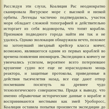
⠀
Расследуя эти слухи, Коалиция Рас неоднократно
сканировала Янгурское море с высокой и низкой
орбиты. Легенды частично подтвердились, участок
моря обладает сложной топографией и действительно
исторгает из себя водовороты, что топят корабли.
Признаков подводного города найти им так и не
удалось. Однако эхолокация обнаружила нечто, похожее
на затонувший звездный крейсер класса ковчег,
возможно, являвшегося одним из первых кораблей во
времена появления иномирцев. Экспедиции к ковчегу не
увенчались успехом, вероятнее всего потерпевшее
крушение судно все еще не израсходовало мощь
реактора, и защитные протоколы, приведенные в
действия тысячелетия назад, все еще дают отпор
посмевшим посягнуть на древнее чудо
технологического совершенства. Придя к выводу, что
именно обрывочные исторические данные о корабле и
воспринимаются местными как змей Уроборосс,
Коалиция оставила попытки произвести экспедиции до