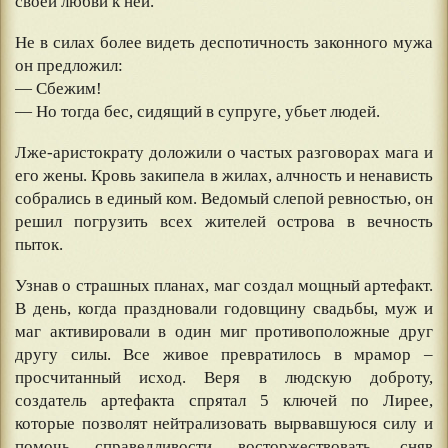
своей любви к ней.
Не в силах более видеть деспотичность законного мужа
он предложил:
— Сбежим!
— Но тогда бес, сидящий в супруге, убьет людей.
Лже-аристократу доложили о частых разговорах мага и
его жены. Кровь закипела в жилах, алчность и ненависть
собрались в единый ком. Ведомый слепой ревностью, он
решил погрузить всех жителей острова в вечность
пыток.
Узнав о страшных планах, маг создал мощный артефакт.
В день, когда праздновали годовщину свадьбы, муж и
маг активировали в один миг противоположные друг
другу силы. Все живое превратилось в мрамор –
просчитанный исход. Веря в людскую доброту,
создатель артефакта спрятал 5 ключей по Лирее,
которые позволят нейтрализовать вырвавшуюся силу и
помочь справедливости восторжествовать, сняв