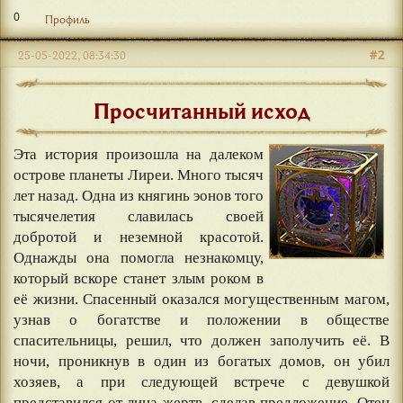
0
Профиль
#2
25-05-2022, 08:34:30
Просчитанный исход
Эта история произошла на далеком
острове планеты Лиреи. Много тысяч
лет назад. Одна из княгинь эонов того
тысячелетия славилась своей
добротой и неземной красотой.
Однажды она помогла незнакомцу,
который вскоре станет злым роком в
её жизни. Спасенный оказался могущественным магом,
узнав о богатстве и положении в обществе
спасительницы, решил, что должен заполучить её. В
ночи, проникнув в один из богатых домов, он убил
хозяев, а при следующей встрече с девушкой
представился от лица жертв, сделав предложение. Отец