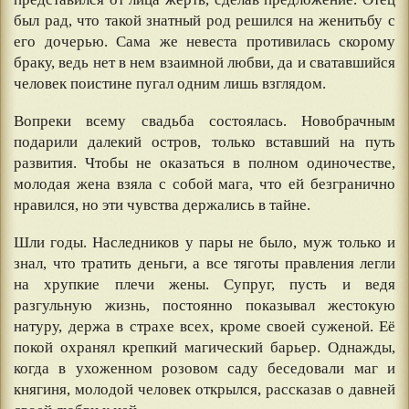
был рад, что такой знатный род решился на женитьбу с
его дочерью. Сама же невеста противилась скорому
браку, ведь нет в нем взаимной любви, да и сватавшийся
человек поистине пугал одним лишь взглядом.
Вопреки всему свадьба состоялась. Новобрачным
подарили далекий остров, только вставший на путь
развития. Чтобы не оказаться в полном одиночестве,
молодая жена взяла с собой мага, что ей безгранично
нравился, но эти чувства держались в тайне.
Шли годы. Наследников у пары не было, муж только и
знал, что тратить деньги, а все тяготы правления легли
на хрупкие плечи жены. Супруг, пусть и ведя
разгульную жизнь, постоянно показывал жестокую
натуру, держа в страхе всех, кроме своей суженой. Её
покой охранял крепкий магический барьер. Однажды,
когда в ухоженном розовом саду беседовали маг и
княгиня, молодой человек открылся, рассказав о давней