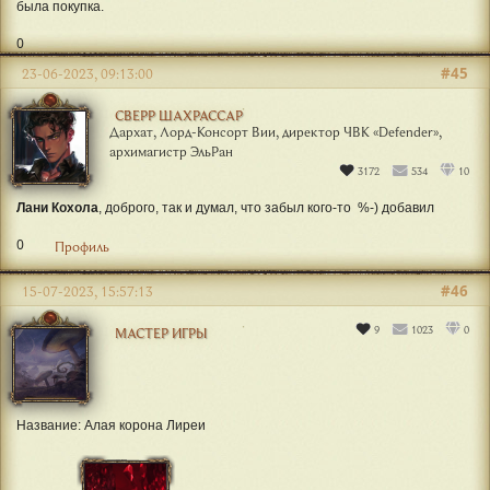
была покупка.
0
#45
23-06-2023, 09:13:00
СВЕРР ШАХРАССАР
Дархат, Лорд-Консорт Вии, директор ЧВК «Defender»,
архимагистр ЭльРан
3172
534
10
Лани Кохола
, доброго, так и думал, что забыл кого-то %-) добавил
0
Профиль
#46
15-07-2023, 15:57:13
9
1023
0
МАСТЕР ИГРЫ
Название: Алая корона Лиреи