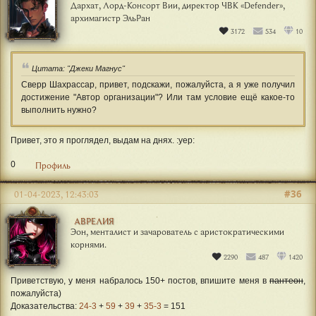
Дархат, Лорд-Консорт Вии, директор ЧВК «Defender»,
архимагистр ЭльРан
3172
534
10
Цитата: "Джеки Магнус"
Сверр Шахрассар, привет, подскажи, пожалуйста, а я уже получил
достижение "Автор организации"? Или там условие ещё какое-то
выполнить нужно?
Привет, это я проглядел, выдам на днях. :yep:
0
Профиль
#36
01-04-2023, 12:43:03
АВРЕЛИЯ
Эон, менталист и зачарователь с аристократическими
корнями.
2290
487
1420
Приветствую, у меня набралось 150+ постов, впишите меня в
пантеон
,
пожалуйста)
Доказательства:
24-3
+
59
+
39
+
35-3
= 151