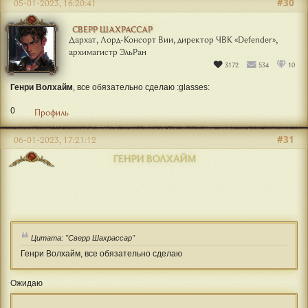
#30
05-01-2023, 16:20:41
СВЕРР ШАХРАССАР
Дархат, Лорд-Консорт Вии, директор ЧВК «Defender»,
архимагистр ЭльРан
3172
534
10
Генри Волхайм
, все обязательно сделаю :glasses:
0
Профиль
#31
06-01-2023, 17:21:12
ГЕНРИ ВОЛХАЙМ
Цитата: "Сверр Шахрассар"
Генри Волхайм, все обязательно сделаю
Ожидаю