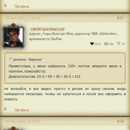
0
Профиль
#37
02-04-2023, 11:32:39
СВЕРР ШАХРАССАР
Дархат, Лорд-Консорт Вии, директор ЧВК «Defender»,
архимагистр ЭльРан
3172
534
10
Цитата: "Аврелия"
Приветствую, у меня набралось 150+ постов, впишите меня в
пантеон, пожалуйста)
Доказательства: 24-3 + 59 + 39 + 35-3 = 151
не волнуйся, я все видел, просто я делаю их сразу скопом, когда
набирается несколько, чтобы не запутаться и после все оформить в
новость
0
Профиль
#38
03-06-2023, 12:15:27