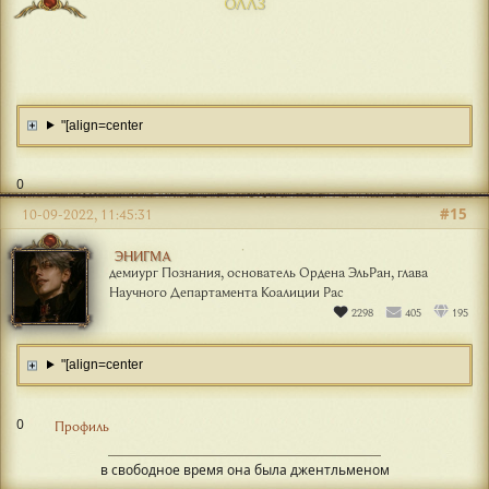
ОЛЛЗ
"[align=center
0
#15
10-09-2022, 11:45:31
ЭНИГМА
демиург Познания, основатель Ордена ЭльРан, глава
Научного Департамента Коалиции Рас
2298
405
195
"[align=center
0
Профиль
в свободное время она была джентльменом