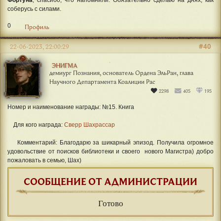
Фортуна
, спасибо, что напомнили. Обязательно сделаю на днях, как
соберусь с силами.
0
Профиль
#40
22-06-2023, 22:00:29
ЭНИГМА
демиург Познания, основатель Ордена ЭльРан, глава
Научного Департамента Коалиции Рас
2298
405
195
Номер и наименование награды: №15. Книга
Для кого награда:
Сверр Шахрассар
Комментарий: Благодарю за шикарный эпизод. Получила огромное
удовольствие от поисков библиотеки и своего нового Магистра) добро
пожаловать в семью, Шах)
СООБЩЕНИЕ ОТ АДМИНИСТРАЦИИ
Готово