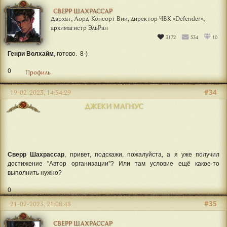
СВЕРР ШАХРАССАР
Дархат, Лорд-Консорт Вии, директор ЧВК «Defender»,
архимагистр ЭльРан
3172
534
10
Генри Волхайм
, готово. 8-)
0
Профиль
#34
19-02-2023, 14:54:29
ДЖЕКИ МАГНУС
Сверр Шахрассар
, привет, подскажи, пожалуйста, а я уже получил
достижение "Автор организации"? Или там условие ещё какое-то
выполнить нужно?
0
#35
21-02-2023, 21:08:48
СВЕРР ШАХРАССАР