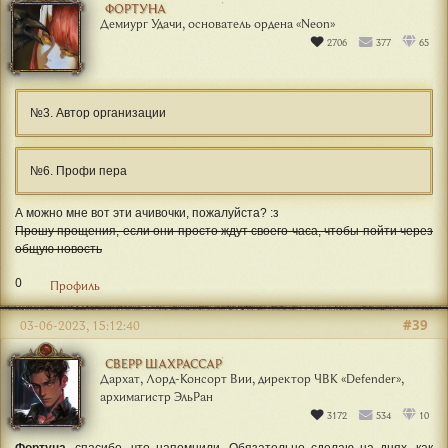
ФОРТУНА
Демиург Удачи, основатель ордена «‎Neon»
2706
377
65
№3. Автор организации
№6. Профи пера
А можно мне вот эти ачивочки, пожалуйста? :з
Прошу прощения, если они просто ждут своего часа, чтобы пойти через
общую новость
0
Профиль
#39
03-06-2023, 15:12:40
СВЕРР ШАХРАССАР
Дархат, Лорд-Консорт Вии, директор ЧВК «Defender»,
архимагистр ЭльРан
3172
534
10