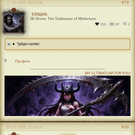
#19
13-10-2022, 06:27:08
ЕХИДНА
SK-Drone. The Trialmaster of Misfortune
1222
337
0
"[align=center
0
Профиль
MY ULTIMATUM! FOR YOU!
#20
22-10-2022, 12:24:10
АНЕЙРА