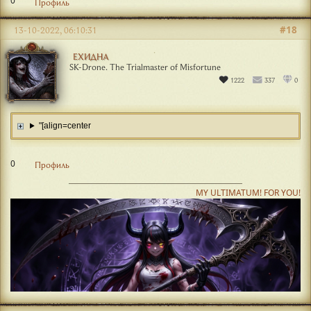
0
Профиль
#18
13-10-2022, 06:10:31
ЕХИДНА
SK-Drone. The Trialmaster of Misfortune
1222
337
0
"[align=center
0
Профиль
MY ULTIMATUM! FOR YOU!