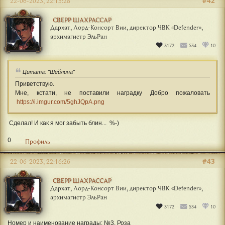
#42
22-06-2023, 22:15:28
СВЕРР ШАХРАССАР
Дархат, Лорд-Консорт Вии, директор ЧВК «Defender»,
архимагистр ЭльРан
3172
534
10
Цитата: "Шейлина"
Приветствую.
Мне, кстати, не поставили наградку Добро пожаловать
https://i.imgur.com/5ghJQpA.png
Сделал! И как я мог забыть блин... %-)
0
Профиль
#43
22-06-2023, 22:16:26
СВЕРР ШАХРАССАР
Дархат, Лорд-Консорт Вии, директор ЧВК «Defender»,
архимагистр ЭльРан
3172
534
10
Номер и наименование награды: №3. Роза