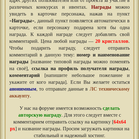
адрес других пользователей или от проекта за участие в
различных конкурсах и ивентах.
Награды
можно
увидеть в карточке персонажа, нажав на пункт
«
Награды
», данный пункт появляется автоматически в
карточке, если персонажу подарена хотя бы одна
награда. К каждой награде следует добавлять свой
комментарий. Цена любой награды —
20 кристаллов
.
Чтобы подарить награду, следует отправить
комментарий в данную тему:
номер и наименование
награды
[название типовой награды можно поменять
на своё],
ссылка на профиль получателя награды
,
комментарий
[напишите небольшое пожелание и
укажите от кого награда]. Если Вы желаете остаться
анонимным
, то отправьте данные в
ЛС техническому
аккаунту
.
У нас на форуме имеется возможность
сделать
авторскую награду
. Для этого следует вместе с
комментарием отправить ссылку на картинку [
64х64
px
] и название награды. Просим загружать картинки на
стабильный и надежный хостинг.