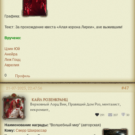
Графика:
Текст: За прохождение квеста «Алая корона Лиреи», ave выжившим!
Вручено:
Цзин Юй
Анейра
Леж Гоцц
Аврелия
0
Профиль
#47
21-07-2023, 22:47:56
КАЙЛ РОЗЕНКРАНЦ
Верховный Лорд Вии, Правящий Дом Роз, менталист,
некромант,
291
207
30
Наименование награды:
"Волшебный мир" (авторская)
Кому:
Сверр Шахрассар