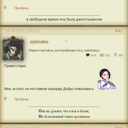
0
Профиль
в свободное время она была джентльменом
#41
22-06-2023, 22:03:31
☣
ШЕЙЛИНА
Наркоторговец, контрабандистка, наёмница
4152
1231
235
Приветствую.
Мне, кстати, не поставили наградку Добро пожаловать
0
Профиль
О
ни же думают, что я вся в белом,
Н
кровавым
о белоснежный станет