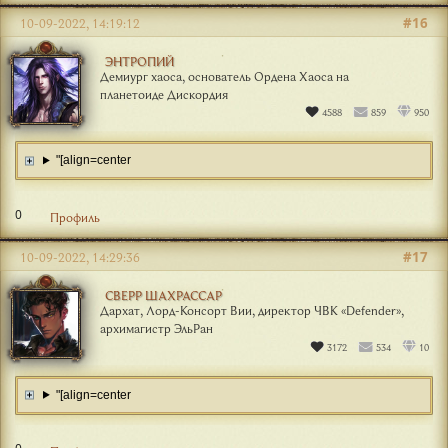
#16
10-09-2022, 14:19:12
ЭНТРОПИЙ
Демиург хаоса, основатель Ордена Хаоса на
планетоиде Дискордия
4588
859
950
"[align=center
0
Профиль
#17
10-09-2022, 14:29:36
СВЕРР ШАХРАССАР
Дархат, Лорд-Консорт Вии, директор ЧВК «Defender»,
архимагистр ЭльРан
3172
534
10
"[align=center