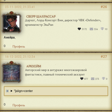
#26
23-11-2022, 21:33:41
СВЕРР ШАХРАССАР
Дархат, Лорд-Консорт Вии, директор ЧВК «Defender»,
архимагистр ЭльРан
3172
534
10
Анейра
,
0
Профиль
#27
16-12-2022, 21:12:34
АРКХЕЙМ
Авторский мир в антураже многожанровой
фантастики, главный технический аккаунт
877
273
0
"[align=center
0
Профиль