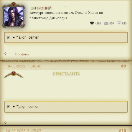
ЭНТРОПИЙ
Демиург хаоса, основатель Ордена Хаоса на
планетоиде Дискордия
4588
859
950
"[align=center
0
Профиль
#9
18-08-2022, 11:48:40
КРИСТАЛИТА
"[align=center
0
#10
20-08-2022, 21:25:03