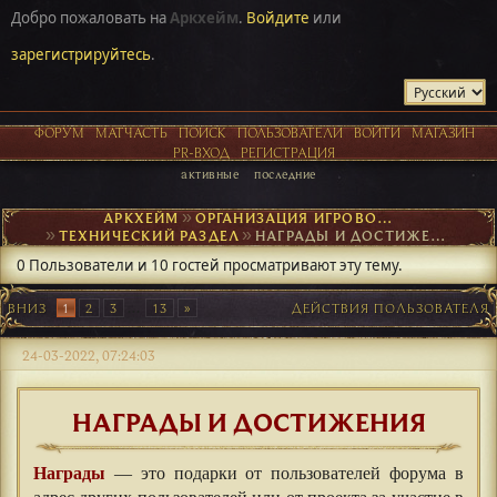
Добро пожаловать на
Аркхейм
.
Войдите
или
зарегистрируйтесь
.
ФОРУМ
МАТЧАСТЬ
ПОИСК
ПОЛЬЗОВАТЕЛИ
ВОЙТИ
МАГАЗИН
PR-ВХОД
РЕГИСТРАЦИЯ
активные
последние
АРКХЕЙМ
►
ОРГАНИЗАЦИЯ ИГРОВОГО ПРОЦЕССА
►
ТЕХНИЧЕСКИЙ РАЗДЕЛ
►
НАГРАДЫ И ДОСТИЖЕНИЯ
0 Пользователи и 10 гостей просматривают эту тему.
ВНИЗ
1
2
3
...
13
ДЕЙСТВИЯ ПОЛЬЗОВАТЕЛЯ
24-03-2022, 07:24:03
НАГРАДЫ И ДОСТИЖЕНИЯ
Награды
— это подарки от пользователей форума в