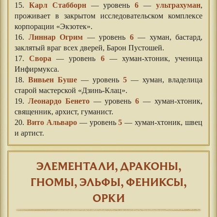
15.
Карл Стабборн
— уровень
6
—
ультрахуман
,
проживает в закрытом исследовательском комплексе
корпорации «Экзотек».
16.
Линнар Огрим
— уровень
6
— хуман, бастард,
заклятый враг всех дверей, Барон Пустошей.
17.
Свора
— уровень
6
— хуман-хтоник, ученица
Инфирмукса.
18.
Вивьен Буше
— уровень
5
— хуман, владелица
старой мастерской «Дзинь-Клац».
19.
Леонардо Бенето
— уровень
6
— хуман-хтоник,
священник, архист, гуманист.
20.
Вито Альваро
— уровень
5
— хуман-хтоник, швец
и артист.
ЭЛЕМЕНТАЛИ, ДРАКОНЫ,
ГНОМЫ, ЭЛЬФЫ, ФЕНИКСЫ,
ОРКИ