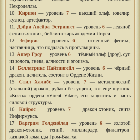
Некроделлы.
10.
Кирион
— уровень
7
— высший эльф, ювелир,
кузнец, артефактор.
11.
Дэйри Анейра Эстрингет
— уровень
6
— ледяной
феникс-хтоник, библиотекарь академии Лиреи.
12.
Зефирис
— уровень
6
— огненный феникс,
наставница, что подалась в прогульщицы.
13.
Ашер Гроу
— уровень
6
— тёмный эльф [дроу], суп
из золота, гнева, алчности и эгоизма.
14.
Беллатрикс Найтингейл
— уровень
6
— чёрный
дракон, целитель, состоит в Ордене Жизни.
15.
Стил Халибс
— уровень
7
— металлический
(стальной) дракон, рубака без упрека, тот еще шутник.
«Кость» ордена «Virent Vitae», его защитник и часть
силовой структуры.
16.
Кайрос
— уровень
7
— дракон-хтоник, свита
Инфирмукса.
17.
Варгрим Голденблад
— уровень
6
— золотой
дракон-хтоник, гений, миллиардер, филантроп,
казначей команды Гром-Ваагха.