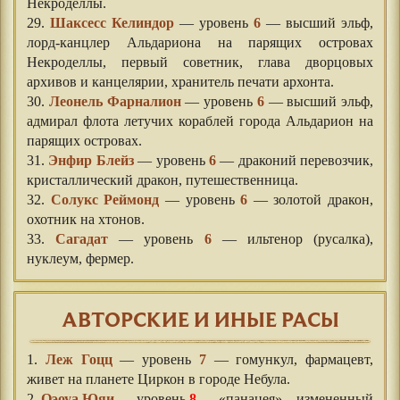
Некроделлы.
29.
Шаксесс Келиндор
— уровень
6
— высший эльф,
лорд-канцлер Альдариона на парящих островах
Некроделлы, первый советник, глава дворцовых
архивов и канцелярии, хранитель печати архонта.
30.
Леонель Фарналион
— уровень
6
— высший эльф,
адмирал флота летучих кораблей города Альдарион на
парящих островах.
31.
Энфир Блейз
— уровень
6
— драконий перевозчик,
кристаллический дракон, путешественница.
32.
Солукс Реймонд
— уровень
6
— золотой дракон,
охотник на хтонов.
33.
Сагадат
— уровень
6
— ильтенор (русалка),
нуклеум, фермер.
АВТОРСКИЕ И ИНЫЕ РАСЫ
1.
Леж Гоцц
— уровень
7
— гомункул, фармацевт,
живет на планете Циркон в городе Небула.
2.
Оэоуа Юяи
— уровень
8
— «панацея» – измененный