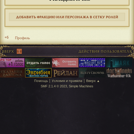
ДОБАВИТЬ ФРАКЦИЮ ИЛИ ПЕРСОНАЖА В СЕТКУ РОЛЕЙ
+6
Профиль
ВВЕРХ
1
ДЕЙСТВИЯ ПОЛЬЗОВАТЕЛЯ
|
|
Помощь
Условия и правила
Вверх ▲
,
SMF 2.1.4 © 2023
Simple Machines