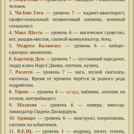
человек.
3.
Чи-Бин Гата
— уровень
7
— каджит-авантюрист,
профессиональный независимый наёмник, военный
специалист.
4.
Макх Шесть
— уровень
6
— магическое существо,
кот, рыцарь-мистик, связной-коммуникатор, боец.
5.
Медресо Валансиус
— уровень
6
— киборг-
единорог, мошенник.
6.
Баргенэр Дум
— уровень
7
— пустынный наргдалит,
лидер клана Нарга`Джива, охотник, кузнец.
7.
Расахти
— уровень
7
— нага, лесной скиталец-
охотница. Время от времени берётся за разного рода
подработки.
8.
Теренс
— уровень
6
—
ка'ард
, наёмник, охотник на
хтонов, контрабандист.
9.
Малахия
— уровень
6
— химера, эмиссар-
ликвидатор Ордена Дискордиум.
10.
Аранарх
— уровень
6
— конструкт, оперативник,
охотник на кебанчиков.
11.
В.Е.Щ.
— уровень
1
— андроид, пилот, техник,