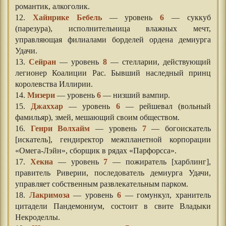
романтик, алкоголик.
12.
Хайнрике Бебель
— уровень
6
— суккуб
(парезура), исполнительница влажных мечт,
управляющая филиалами борделей ордена демиурга
Удачи.
13.
Сейран
— уровень
8
— стелларии, действующий
легионер Коалиции Рас. Бывший наследный принц
королевства Иллирии.
14.
Мизери
— уровень
6
— низший вампир.
15.
Джаххар
— уровень
6
— рейшевал (вольный
фамильяр), змей, мешающий своим обществом.
16.
Генри Волхайм
— уровень
7
— богоискатель
[искатель], гендиректор межпланетной корпорации
«Омега-Лэйн», сборщик в рядах «Парфорсса».
17.
Хекна
— уровень
7
— пожиратель [харблинг],
правитель Риверии, последователь демиурга Удачи,
управляет собственным развлекательным парком.
18.
Лакримоза
— уровень
6
— гомункул, хранитель
цитадели Пандемониум, состоит в свите Владыки
Некроделлы.