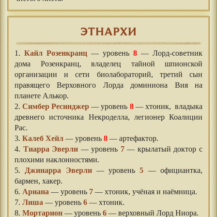
ЭТНАРХИ
1.
Кайл Розенкранц
— уровень
8
— Лорд-советник
дома Розенкранц, владелец тайной шпионской
организации и сети биолабораторий, третий сын
правящего Верховного Лорда доминиона Вия на
планете Алькор.
2.
Симбер Ресинджер
— уровень
8
— хтоник, владыка
древнего источника Некроделла, легионер Коалиции
Рас.
3.
Калеб Хейл
— уровень
8
— артефактор.
4.
Тиарра Эверли
— уровень
7
— крылатый доктор с
плохими наклонностями.
5.
Джинарра Эверли
— уровень
5
— официантка,
бармен, хакер.
6.
Ариана
— уровень
7
— хтоник, учёная и наёмница.
7.
Лиша
— уровень
6
— хтоник.
8.
Мортарион
— уровень
6
— верховный Лорд Ниора.