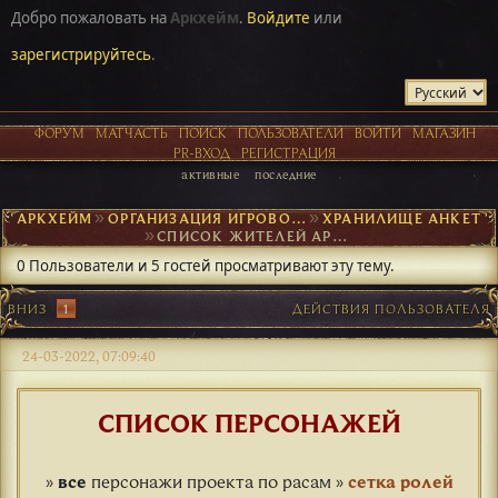
Добро пожаловать на
Аркхейм
.
Войдите
или
зарегистрируйтесь
.
ФОРУМ
МАТЧАСТЬ
ПОИСК
ПОЛЬЗОВАТЕЛИ
ВОЙТИ
МАГАЗИН
PR-ВХОД
РЕГИСТРАЦИЯ
активные
последние
АРКХЕЙМ
►
ОРГАНИЗАЦИЯ ИГРОВОГО ПРОЦЕССА
►
ХРАНИЛИЩЕ АНКЕТ
►
СПИСОК ЖИТЕЛЕЙ АРКХЕЙМА
0 Пользователи и 5 гостей просматривают эту тему.
ВНИЗ
1
ДЕЙСТВИЯ ПОЛЬЗОВАТЕЛЯ
24-03-2022, 07:09:40
СПИСОК ПЕРСОНАЖЕЙ
»
все
персонажи проекта по расам »
сетка ролей