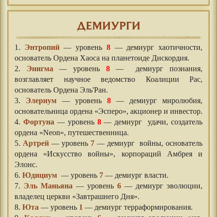
ДЕМИУРГИ
1.
Энтропий
— уровень
8
— демиург хаотичности,
основатель Ордена Хаоса на планетоиде Дискордия.
2.
Энигма
— уровень
8
— демиург познания,
возглавляет научное ведомство Коалиции Рас,
основатель Ордена Эль'Ран.
3.
Элериум
— уровень
8
— демиург миролюбия,
основательница ордена «Эсперо», акционер и инвестор.
4.
Фортуна
— уровень
8
— демиург удачи, создатель
ордена «Neon», путешественница.
5.
Артрей
— уровень
7
— демиург войны, основатель
ордена «Искусство войны», корпораций Амбрея и
Элонс.
6.
Юдициум
— уровень
7
— демиург власти.
7.
Эль Маньяна
— уровень
6
— демиург эволюции,
владелец церкви «Завтрашнего Дня».
8.
Юта
— уровень
1
— демиург терраформирования.