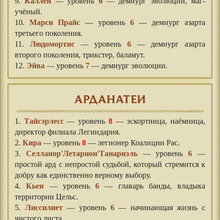
9.
Каллен
— уровень
6
— демиург эволюции, маг-
учёный.
10.
Марси Прайс
— уровень
6
— демиург азарта
третьего поколения.
11.
Людомортис
— уровень
6
— демиург азарта
второго поколения, трикстер, баламут.
12.
Эйва
— уровень
7
— демиург эволюции.
АРДАНАТЕИ
1.
Тайсэрлесс
— уровень
8
— эскортница, наёмница,
директор филиала Легиндария.
2.
Кира
— уровень
8
— легионер Коалиции Рас.
3.
Селланор'Летарион'Танариэль
— уровень
6
—
простой ард с непростой судьбой, который стремится к
добру как единственно верному выбору.
4.
Кьен
— уровень
6
— главарь банды, владыка
территории Цельс.
5.
Лиссилиет
— уровень
6
— начинающая жизнь с
чистого листа.