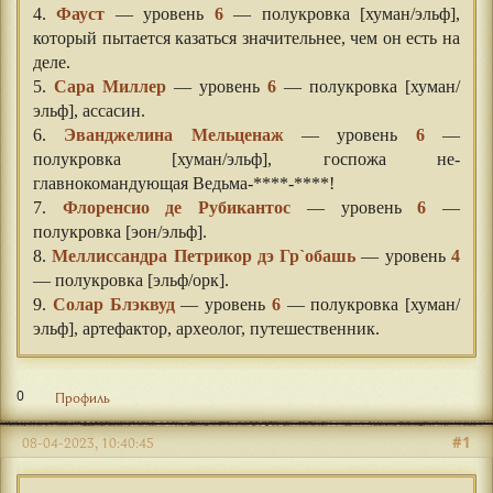
4.
Фауст
— уровень
6
— полукровка [хуман/эльф],
который пытается казаться значительнее, чем он есть на
деле.
5.
Сара Миллер
— уровень
6
— полукровка [хуман/
эльф], ассасин.
6.
Эванджелина Мельценаж
— уровень
6
—
полукровка [хуман/эльф], госпожа не-
главнокомандующая Ведьма-****-****!
7.
Флоренсио де Рубикантос
— уровень
6
—
полукровка [эон/эльф].
8.
Меллиссандра Петрикор дэ Гр`обашь
— уровень
4
— полукровка [эльф/орк].
9.
Солар Блэквуд
— уровень
6
— полукровка [хуман/
эльф], артефактор, археолог, путешественник.
0
Профиль
#1
08-04-2023, 10:40:45