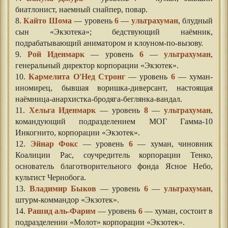
биатлонист, наемный снайпер, повар.
8.
Кайто Шома
— уровень
6
—
ультрахуман
, блудный
сын «Экзотека»; бедствующий наёмник,
подрабатывающий аниматором и клоуном-по-вызову.
9.
Рой Иденмарк
— уровень
6
—
ультрахуман
,
генеральный директор корпорации «Экзотек».
10.
Кармелита О'Нед Стронг
— уровень
6
— хуман-
иномирец, бывшая воришка-диверсант, настоящая
наёмница-анархистка-бродяга-беглянка-вандал.
11.
Хельга Иденмарк
— уровень
8
—
ультрахуман
,
командующий подразделением МОГ Гамма-10
Инкогнито, корпорации «Экзотек».
12.
Эйнар Фокс
— уровень
6
— хуман, чиновник
Коалиции Рас, соучредитель корпорации Тенко,
основатель благотворительного фонда Ясное Небо,
культист Чернобога.
13.
Владимир Быков
— уровень
6
—
ультрахуман
,
штурм-коммандор «Экзотек».
14.
Рашид аль-Фарим
— уровень
6
— хуман, состоит в
подразделении «Молот» корпорации «Экзотек».