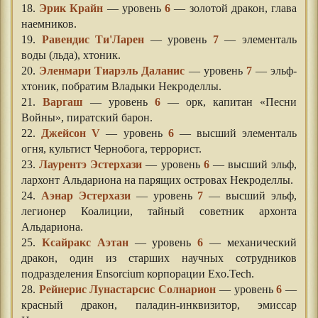
18.
Эрик Крайн
— уровень
6
— золотой дракон, глава
наемников.
19.
Равендис Ти'Ларен
— уровень
7
— элементаль
воды (льда), хтоник.
20.
Эленмари Тиарэль Даланис
— уровень
7
— эльф-
хтоник, побратим Владыки Некроделлы.
21.
Варгаш
— уровень
6
— орк, капитан «Песни
Войны», пиратский барон.
22.
Джейсон V
— уровень
6
— высший элементаль
огня, культист Чернобога, террорист.
23.
Лаурентэ Эстерхази
— уровень
6
— высший эльф,
лархонт Альдариона на парящих островах Некроделлы.
24.
Аэнар Эстерхази
— уровень
7
— высший эльф,
легионер Коалиции, тайный советник архонта
Альдариона.
25.
Ксайракс Аэтан
— уровень
6
— механический
дракон, один из старших научных сотрудников
подразделения Ensorcium корпорации Exo.Tech.
28.
Рейнерис Лунастарсис Солнарион
— уровень
6
—
красный дракон, паладин-инквизитор, эмиссар