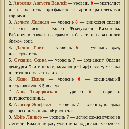
2.
Аврелия Августа Варлей
— уровень
8
— менталист
и зачарователь артефактов с аристократическими
корнями.
3.
Аэлита Лидделл
— уровень
8
— эинхерия ордена
"Tenebris oculus". Ковен Жемчужной Каэлинны.
Работает в лавках по травам и бегает от навязанного
браком эона.
4.
Далия Уайт
— уровень
6
— учёный, врач,
исследователь.
5.
Сусанна Серра
— уровень
7
— архиадепт Ордена
демиурга Хаотичности, командир «Парфорсса», хозяйка
цветочного магазина и кафе.
6.
Леди Пепла
— уровень
8
— специальный
представитель КР, ведьма.
7.
Анна Твардовская
— уровень
6
— воровка-
путешественница.
8.
А'антер Эйнфолл
— уровень
7
— хтоник, владыка
древнего источника «Крионита».
9.
Мэйв Линцер
— уровень
7
— легионер-центурион в
Легионе Коалиции рас, участница подпольных боёв без