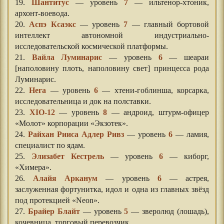
19.
Шантитус
— уровень
7
— ильтенор-хтоник,
архонт-воевода.
20.
Аспэ Ксаэкс
— уровень
7
— главный бортовой
интеллект автономной индустриально-
исследовательской космической платформы.
21.
Вайла Луминарис
— уровень
6
— шеараи
[наполовину плоть, наполовину свет] принцесса рода
Луминарис.
22.
Нега
— уровень
6
— хтени-гоблинша, корсарка,
исследовательница и док на полставки.
23.
XIO-12
— уровень
8
— андроид, штурм-офицер
«Молот» корпорации «Экзотек».
24.
Райхан Рииса Адлер Ривз
— уровень
6
— ламия,
специалист по ядам.
25.
Элизабет Кестрель
— уровень
6
— киборг,
«Химера».
26.
Алайя Арканум
— уровень
6
— астрея,
заслуженная фортунитка, идол и одна из главных звёзд
под протекцией «Neon».
27.
Брайер Блайт
— уровень
5
— зверолюд (лошадь),
кочевница, торговый перевозчик.