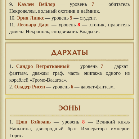
9.
Каэлен Вейлор
— уровень
7
— обитатель
Некроделлы, вольный охотник и наёмник.
10.
Эрия Линкс
— уровень
5
— студент.
11.
Леонард Дарг
— уровень
8
— хтоник, правитель
домена Некрополь, сподвижник Владыки.
ДАРХАТЫ
1.
Сандро Ветротканный
— уровень
7
— дархат-
фантазм, дважды граф, часть экипажа одного из
кораблей «Громо-Вааагха».
2.
Оладер Рисен
— уровень
6
— дархат-фантазм.
ЭОНЫ
1.
Цзин Бэйюань
— уровень
8
— Великий князь
Наньнина, двоюродный брат Императора империи
Торис.