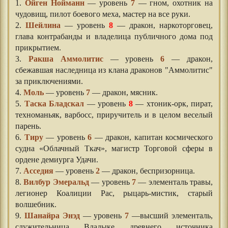
1.
Ойген Нойманн
— уровень
7
— гном, охотник на
чудовищ, пилот боевого меха, мастер на все руки.
2.
Шейлина
— уровень
8
— дракон, наркоторговец,
глава контрабанды и владелица публичного дома под
прикрытием.
3.
Ракша Аммолитис
— уровень
6
— дракон,
сбежавшая наследница из клана драконов "Аммолитис"
за приключениями.
4.
Моль
— уровень
7
— дракон, мясник.
5.
Таска Бладскал
— уровень
8
— хтоник-орк, пират,
техноманьяк, варбосс, приручитель и в целом веселый
парень.
6.
Тиру
— уровень
6
— дракон, капитан космического
судна «Облачный Ткач», магистр Торговой сферы в
ордене демиурга Удачи.
7.
Асседия
— уровень
2
— дракон, беспризорница.
8.
Вилбур Эмеральд
— уровень
7
— элементаль травы,
легионер Коалиции Рас, рыцарь-мистик, старый
волшебник.
9.
Шанайра Энэд
— уровень
7
—высший элементаль,
служительница Владыке древнего источника