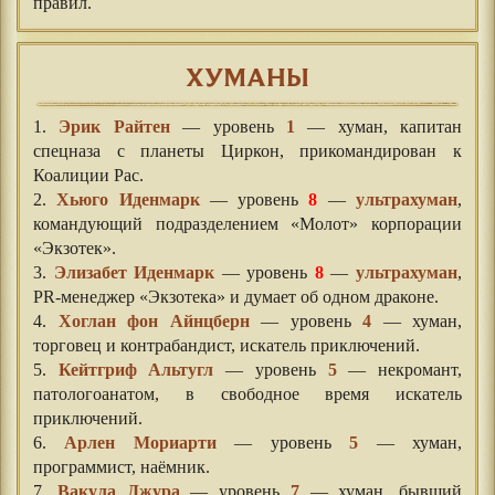
правил.
ХУМАНЫ
1.
Эрик Райтен
— уровень
1
— хуман, капитан
спецназа с планеты Циркон, прикомандирован к
Коалиции Рас.
2.
Хьюго Иденмарк
— уровень
8
—
ультрахуман
,
командующий подразделением «Молот» корпорации
«Экзотек».
3.
Элизабет Иденмарк
— уровень
8
—
ультрахуман
,
PR-менеджер «Экзотека» и думает об одном драконе.
4.
Хоглан фон Айнцберн
— уровень
4
— хуман,
торговец и контрабандист, искатель приключений.
5.
Кейтгриф Альтугл
— уровень
5
— некромант,
патологоанатом, в свободное время искатель
приключений.
6.
Арлен Мориарти
— уровень
5
— хуман,
программист, наёмник.
7.
Вакула Джура
— уровень
7
— хуман, бывший