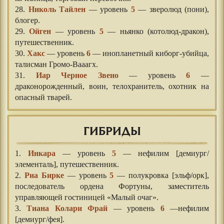
28.
Николь Тайлен
— уровень
5
— зверолюд (пони),
блогер.
29.
Ойген
— уровень
5
— ньянко (котолюд-дракон),
путешественник.
30.
Хакс
— уровень
6
— инопланетный киборг-убийца,
талисман Громо-Вааагх.
31.
Иар Черное Звено
— уровень
6
—
драконорожденный, воин, телохранитель, охотник на
опасный тварей.
ГИБРИДЫ
1.
Инкара
— уровень
5
— нефилим [демиург/
элементаль], путешественник.
2.
Риа Бирке
— уровень
5
— полукровка [эльф/орк],
последователь ордена Фортуны, заместитель
управляющей гостиницей «Малый очаг».
3.
Тиана Колари Фрай
— уровень
6
—нефилим
[демиург/фея].