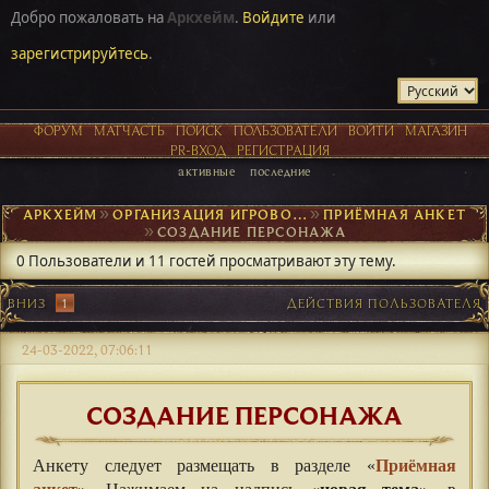
Добро пожаловать на
Аркхейм
.
Войдите
или
зарегистрируйтесь
.
ФОРУМ
МАТЧАСТЬ
ПОИСК
ПОЛЬЗОВАТЕЛИ
ВОЙТИ
МАГАЗИН
PR-ВХОД
РЕГИСТРАЦИЯ
активные
последние
АРКХЕЙМ
►
ОРГАНИЗАЦИЯ ИГРОВОГО ПРОЦЕССА
►
ПРИЁМНАЯ АНКЕТ
►
СОЗДАНИЕ ПЕРСОНАЖА
0 Пользователи и 11 гостей просматривают эту тему.
ВНИЗ
1
ДЕЙСТВИЯ ПОЛЬЗОВАТЕЛЯ
24-03-2022, 07:06:11
СОЗДАНИЕ ПЕРСОНАЖА
Анкету следует размещать в разделе «
Приёмная