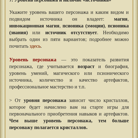
7. Уровень персонажа и наличие «источника»
Укажите уровень вашего персонажа и каким видом и
подвидом источника он владеет:
магия
,
инвокационная магия
,
псионика (эмоции)
,
псионика
(знания)
или
источник отсутствует
. Необходимо
выбрать один из пяти вариантов; подробнее можно
почитать
здесь
.
Уровень персонажа
— это показатель развития
персонажа, где учитывается
возраст
и биография,
уровень умений, магического или псионического
источника, количество и качество артефактов,
профессиональное мастерство и т.п.
> От
уровня персонажа
зависит число кристаллов,
которое будет начислено вам на старте игры для
первоначального приобретения навыков и артефактов.
Чем выше уровень персонажа, тем больше
персонажу полагается кристаллов.