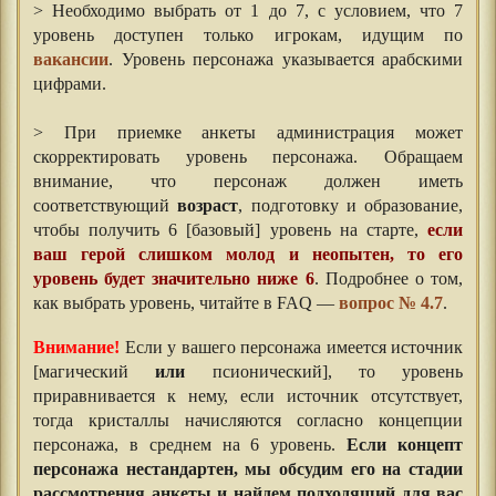
> Необходимо выбрать от 1 до 7, с условием, что 7
уровень доступен только игрокам, идущим по
вакансии
. Уровень персонажа указывается арабскими
цифрами.
> При приемке анкеты администрация может
скорректировать уровень персонажа. Обращаем
внимание, что персонаж должен иметь
соответствующий
возраст
, подготовку и образование,
чтобы получить 6 [базовый] уровень на старте,
если
ваш герой слишком молод и неопытен, то его
уровень будет значительно ниже 6
. Подробнее о том,
как выбрать уровень, читайте в FAQ —
вопрос № 4.7
.
Внимание!
Если у вашего персонажа имеется источник
[магический
или
псионический], то уровень
приравнивается к нему, если источник отсутствует,
тогда кристаллы начисляются согласно концепции
персонажа, в среднем на 6 уровень.
Если концепт
персонажа нестандартен, мы обсудим его на стадии
рассмотрения анкеты и найдем подходящий для вас