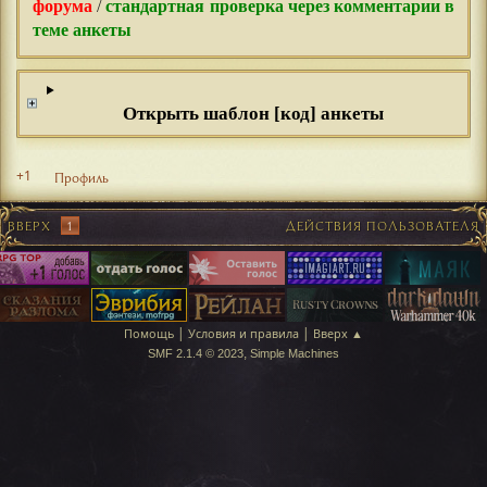
форума
/
стандартная проверка через комментарии в
теме анкеты
Открыть шаблон [код] анкеты
+1
Профиль
ВВЕРХ
1
ДЕЙСТВИЯ ПОЛЬЗОВАТЕЛЯ
|
|
Помощь
Условия и правила
Вверх ▲
,
SMF 2.1.4 © 2023
Simple Machines