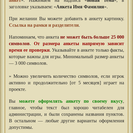
анкет
». Нажимаем на надпись «
новая тема
», в
заголовке указываем: «
Анкета Имя Фамилия
».
При желании Вы можете добавить в анкету картинку.
Ссылка на рамки и разделители
.
Напоминаем, что анкета
не может быть больше 25 000
символов
.
От размера анкеты напрямую зависит
время ее проверки
. Указывайте в анкете только факты,
которые важны для игры. Минимальный размер анкеты
— 3 000 символов.
⠀⠀⠀
» Можно увеличить количество символов, если игрок
активно и продолжительно [от 5 месяцев] играет на
проекте.
⠀⠀
Вы
можете оформлять анкету по своему вкусу
,
главное, чтобы текст был хорошо читабелен для
администрации, и были сохранены названия пунктов.
В остальном — любые другие варианты оформления
допустимы.