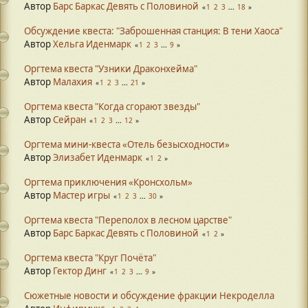
Автор
Барс Баркас Девять с Половиной
1
2
3
...
18
Обсуждение квеста: "Заброшенная станция: В тени Хаоса"
Автор
Хельга Иденмарк
1
2
3
...
9
Оргтема квеста "Узники Драконхейма"
Автор
Малахия
1
2
3
...
21
Оргтема квеста "Когда сгорают звезды"
Автор
Сейран
1
2
3
...
12
Оргтема мини-квеста «Отель безысходности»
Автор
Элизабет Иденмарк
1
2
Оргтема приключения «Кронсхольм»
Автор
Мастер игры
1
2
3
...
30
Оргтема квеста "Переполох в лесном царстве"
Автор
Барс Баркас Девять с Половиной
1
2
Оргтема квеста "Круг Почëта"
Автор
Гектор Динг
1
2
3
...
9
Сюжетные новости и обсуждение фракции Некроделла