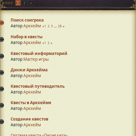
ВНИЗ
1
2
Поиск соигрока
Автор
Аркхейм
1
2
3
...
28
Набор в квесты
Автор
Аркхейм
1
2
Квестовый информаторий
Автор
Мастер игры
Данжи Аркхейма
Автор
Аркхейм
Квестовый путеводитель
Автор
Аркхейм
Квесты в Аркхейме
Автор
Аркхейм
Создание квестов
Автор
Аркхейм
Оргтема квеста «Песня кита»