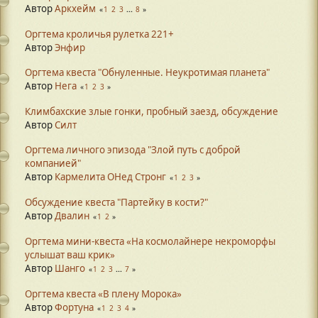
Автор
Аркхейм
1
2
3
...
8
Оргтема кроличья рулетка 221+
Автор
Энфир
Оргтема квеста "Обнуленные. Неукротимая планета"
Автор
Нега
1
2
3
Климбахские злые гонки, пробный заезд, обсуждение
Автор
Силт
Оргтема личного эпизода "Злой путь с доброй
компанией"
Автор
Кармелита ОНед Стронг
1
2
3
Обсуждение квеста "Партейку в кости?"
Автор
Двалин
1
2
Оргтема мини-квеста «На космолайнере некроморфы
услышат ваш крик»
Автор
Шанго
1
2
3
...
7
Оргтема квеста «В плену Морока»
Автор
Фортуна
1
2
3
4