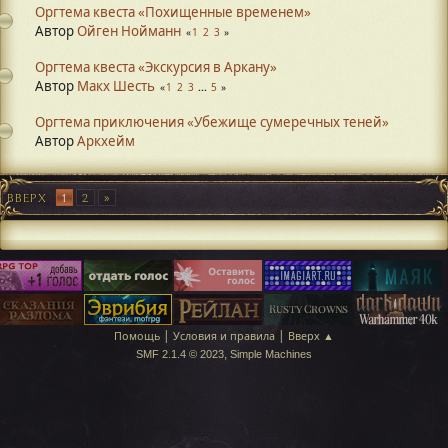
Оргтема квеста «Похищенные временем»
Автор
Ойген Нойманн
1
2
3
Оргтема квеста «Экскурсия в Аркану»
Автор
Макх Шесть
1
2
3
...
5
Оргтема приключения «Убежище сумеречных теней»
Автор
Аркхейм
ВВЕРХ
1
2
|
|
Помощь
Условия и правила
Вверх ▲
,
SMF 2.1.4 © 2023
Simple Machines