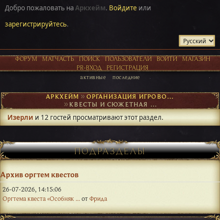
Добро пожаловать на
Аркхейм
.
Войдите
или
зарегистрируйтесь
.
ФОРУМ
МАТЧАСТЬ
ПОИСК
ПОЛЬЗОВАТЕЛИ
ВОЙТИ
МАГАЗИН
PR-ВХОД
РЕГИСТРАЦИЯ
активные
последние
АРКХЕЙМ
►
ОРГАНИЗАЦИЯ ИГРОВОГО ПРОЦЕССА
►
КВЕСТЫ И СЮЖЕТНАЯ ОСНОВА
Изерли
и 12 гостей просматривают этот раздел.
ПОДРАЗДЕЛЫ
Архив оргтем квестов
26-07-2026, 14:15:06
Оргтема квеста «Особняк ...
от
Фрида