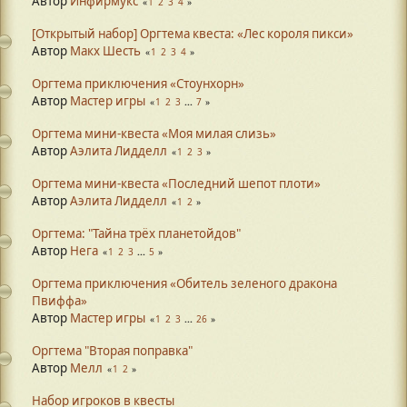
Автор
Инфирмукс
1
2
3
4
[Открытый набор] Оргтема квеста: «Лес короля пикси»
Автор
Макх Шесть
1
2
3
4
Оргтема приключения «Стоунхорн»
Автор
Мастер игры
1
2
3
...
7
Оргтема мини-квеста «Моя милая слизь»
Автор
Аэлита Лидделл
1
2
3
Оргтема мини-квеста «Последний шепот плоти»
Автор
Аэлита Лидделл
1
2
Оргтема: "Тайна трёх планетойдов"
Автор
Нега
1
2
3
...
5
Оргтема приключения «Обитель зеленого дракона
Пвиффа»
Автор
Мастер игры
1
2
3
...
26
Оргтема "Вторая поправка"
Автор
Мелл
1
2
Набор игроков в квесты