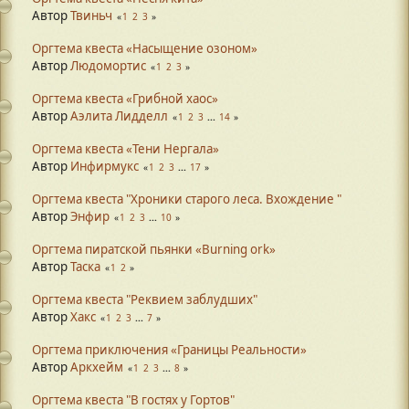
Автор
Твиньч
1
2
3
Оргтема квеста «Насыщение озоном»
Автор
Людомортис
1
2
3
Оргтема квеста «Грибной хаос»
Автор
Аэлита Лидделл
1
2
3
...
14
Оргтема квеста «Тени Нергала»
Автор
Инфирмукс
1
2
3
...
17
Оргтема квеста "Хроники старого леса. Вхождение "
Автор
Энфир
1
2
3
...
10
Оргтема пиратской пьянки «Burning ork»
Автор
Таска
1
2
Оргтема квеста "Реквием заблудших"
Автор
Хакс
1
2
3
...
7
Оргтема приключения «Границы Реальности»
Автор
Аркхейм
1
2
3
...
8
Оргтема квеста "В гостях у Гортов"