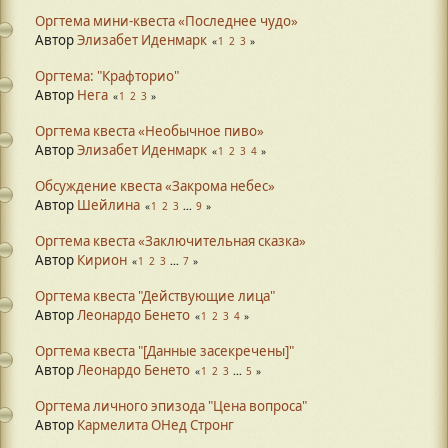
Оргтема мини-квеста «Последнее чудо»
Автор
Элизабет Иденмарк
1
2
3
Оргтема: "Крафторио"
Автор
Нега
1
2
3
Оргтема квеста «Необычное пиво»
Автор
Элизабет Иденмарк
1
2
3
4
Обсуждение квеста «Закрома небес»
Автор
Шейлина
1
2
3
...
9
Оргтема квеста «Заключительная сказка»
Автор
Кирион
1
2
3
...
7
Оргтема квеста "Действующие лица"
Автор
Леонардо Бенето
1
2
3
4
Оргтема квеста "[Данные засекречены]"
Автор
Леонардо Бенето
1
2
3
...
5
Оргтема личного эпизода "Цена вопроса"
Автор
Кармелита ОНед Стронг