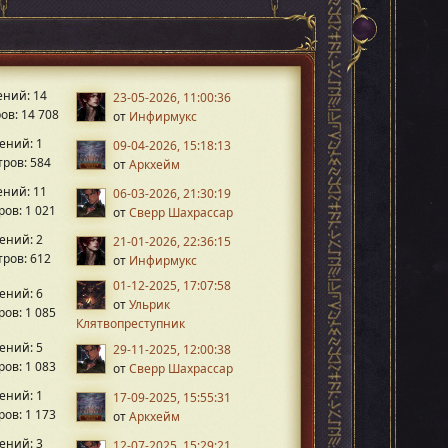
ний: 14
23-05-2026, 11:00:36
ов: 14 708
от
Инфирмукс
ений: 1
09-04-2026, 15:18:13
ров: 584
от
Аркхейм
ний: 11
06-03-2026, 21:30:19
ов: 1 021
от
Сверр Шахрассар
ений: 2
21-01-2026, 22:36:15
ров: 612
от
Инфирмукс
01-12-2025, 17:07:58
ений: 6
от
Ульрик
ов: 1 085
Клятвопреступник
ений: 5
29-11-2025, 12:00:38
ов: 1 083
от
Сверр Шахрассар
ений: 1
17-09-2025, 15:55:31
ов: 1 173
от
Аркхейм
ений: 3
12-07-2025, 15:29:21