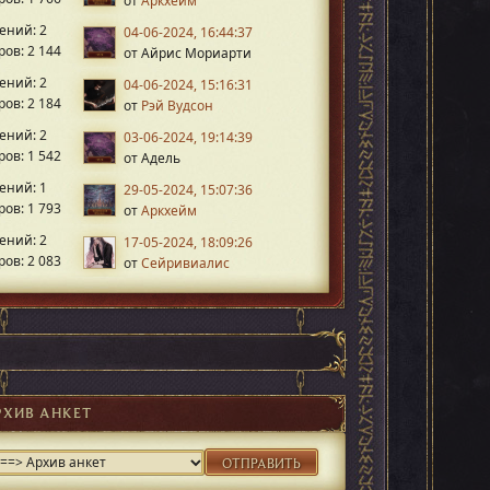
от
Аркхейм
ений: 2
04-06-2024, 16:44:37
ов: 2 144
от Айрис Мориарти
ений: 2
04-06-2024, 15:16:31
ов: 2 184
от
Рэй Вудсон
ений: 2
03-06-2024, 19:14:39
ов: 1 542
от Адель
ений: 1
29-05-2024, 15:07:36
ов: 1 793
от
Аркхейм
ений: 2
17-05-2024, 18:09:26
ов: 2 083
от
Сейривиалис
РХИВ АНКЕТ