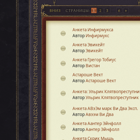
ВНИЗ
СТРАНИЦЫ
1
2
3
...
6
Анкета Инфирмукса
Автор
Инфирмукс
Анкета Эвикейт
Автор
Эвикейт
Анкета Грегор Тобиус
Автор
Вистан
Астароше Вект
Автор
Астароше Вект
Анкета: Ульрик Клятвопреступни
Автор
Ульрик Клятвопреступник
Анкета АВэЭм марк Ви Два Эксп.
Автор
Авээм Ви Два
Анкета Аантер Эйнфолл
Автор
Аантер Эйнфолл
Анкета Скрик Мышь