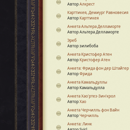
Автор
Алкрест
Карттикея, Демиург Равновесия
Автор
Карттикея
Анкета Альтера Делламорте
Автор Альтера Делламорте
Эреб
Автор зилибоба
Анкета Кристофер Атен
Автор
Кристофер Атен
Анкета: Фрида фон дер Штайгер
Автор
Фрида
Анкета Камальдуллы
Автор Камальдулла
Анкета Хао'ртез-Зин'крол
Автор
Хао
Анкета Черчилль фон Вайн
Автор
Черчилль
Анкета: Линк
Автор Svirl