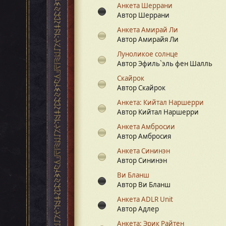
Анкета Шеррани
Автор Шеррани
Анкета Амирай Ли
Автор Амирайя Ли
Луноликое солнце
Автор Эфиль`эль фен Шалль
Скайрок
Автор Скайрок
Анкета: Кийтал Наршерри
Автор Кийтал Наршерри
Анкета Амбросии
Автор Амбросия
Анкета Сининэн
Автор Сининэн
Ви Бланш
Автор Ви Бланш
Анкета ADLR Unit
Автор Адлер
Анкета: Эрик Райтен