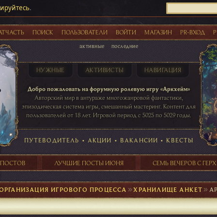
рируйтесь
.
АТЧАСТЬ
ПОИСК
ПОЛЬЗОВАТЕЛИ
ВОЙТИ
МАГАЗИН
PR-ВХОД
Р
активные
последние
НУЖНЫЕ
АКТИВИСТЫ
НАВИГАЦИЯ
Акции
Добро пожаловать на форумную ролевую игру «Аркхейм»
Авторский мир в антураже многожанровой фантастики,
эпизодическая система игры, смешанный мастеринг. Контент для
пользователей от 18 лет. Игровой период с 5025 по 5029 годы.
41 ПОСТОВ
31 ПОСТОВ
29 ПОСТОВ
24 ПОСТОВ
таблице игровой активности
ПУТЕВОДИТЕЛЬ
•
АКЦИИ
•
ВАКАНСИИ
•
КВЕСТЫ
 ПОСТОВ
ЛУЧШИЕ ПОСТЫ ИЮНЯ
СЕМЬ ВЕЧЕРОВ С ГЕР
►
ОРГАНИЗАЦИЯ ИГРОВОГО ПРОЦЕССА
►
ХРАНИЛИЩЕ АНКЕТ
►
А