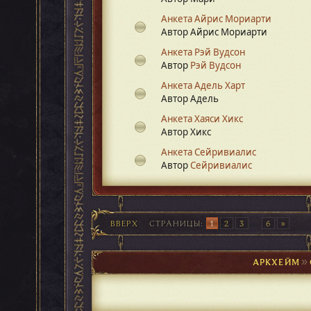
Анкета Айрис Мориарти
Автор Айрис Мориарти
Анкета Рэй Вудсон
Автор
Рэй Вудсон
Анкета Адель Харт
Автор Адель
Анкета Хаяси Хикс
Автор Хикс
Анкета Сейривиалис
Автор
Сейривиалис
ВВЕРХ
СТРАНИЦЫ
1
2
3
...
6
АРКХЕЙМ