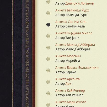
Автор
Дмитрий Логинов
Анкета Белинды Рурх
Автор Белинда Рурх
Анкета: Сао-Ни-Кель
Автор Сао-Ни-Кель
Анкета Тиффани Миллс
Автор Тиффани
Анкета Маиса д`Абберата
Автор Маис д`Абберат
Анкета Морганы
Автор Морейна
Анкета Бараке Больхаи-Кин
Автор Бараке
Анкета Архонта
Автор
Арх
Анкета Кай Реннер
Автор Кай Реннер
Анкета Мари о'Нэте
Автор Мари