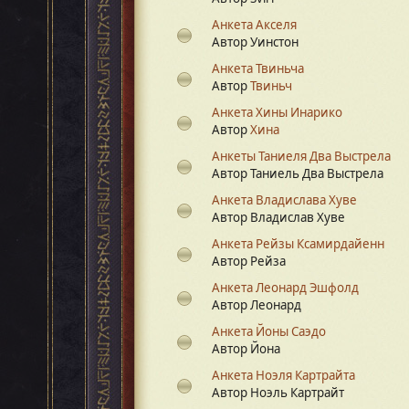
Анкета Акселя
Автор Уинстон
Анкета Твиньча
Автор
Твиньч
Анкета Хины Инарико
Автор
Хина
Анкеты Таниеля Два Выстрела
Автор Таниель Два Выстрела
Анкета Владислава Хуве
Автор Владислав Хуве
Анкета Рейзы Ксамирдайенн
Автор Рейза
Анкета Леонард Эшфолд
Автор Леонард
Анкета Йоны Саэдо
Автор Йона
Анкета Ноэля Картрайта
Автор Ноэль Картрайт