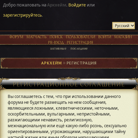
Добро пожаловать на
Аркхейм
.
Войдите
или
зарегистрируйтесь
.
ФОРУМ
МАТЧАСТЬ
ПОИСК
ПОЛЬЗОВАТЕЛИ
ВОЙТИ
МАГАЗИН
PR-ВХОД
РЕГИСТРАЦИЯ
активные
последние
АРКХЕЙМ
►
РЕГИСТРАЦИЯ
РЕГИСТРАЦИОННОЕ СОГЛАШЕНИЕ
Вы соглашаетесь с тем, что при использовании данного
форума не будете размещать на нем сообщения,
являющиеся ложными, клеветническими, неточными,
оскорбительными, вульгарными, непристойными,
разжигающими ненависть, религиозную,
межнациональную или ещё какую-либо рознь, сексуально
ориентированными, угрожающими, нарушающими тайну
частной жизни или иным образом нарушающими