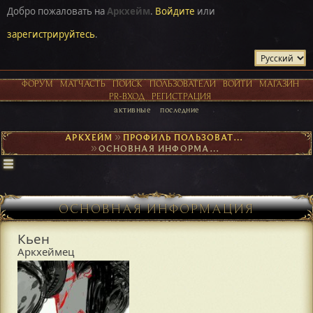
Добро пожаловать на
Аркхейм
.
Войдите
или
зарегистрируйтесь
.
ФОРУМ
МАТЧАСТЬ
ПОИСК
ПОЛЬЗОВАТЕЛИ
ВОЙТИ
МАГАЗИН
PR-ВХОД
РЕГИСТРАЦИЯ
активные
последние
АРКХЕЙМ
►
ПРОФИЛЬ ПОЛЬЗОВАТЕЛЯ КЬЕН
►
ОСНОВНАЯ ИНФОРМАЦИЯ
ОСНОВНАЯ ИНФОРМАЦИЯ
Кьен
Аркхеймец