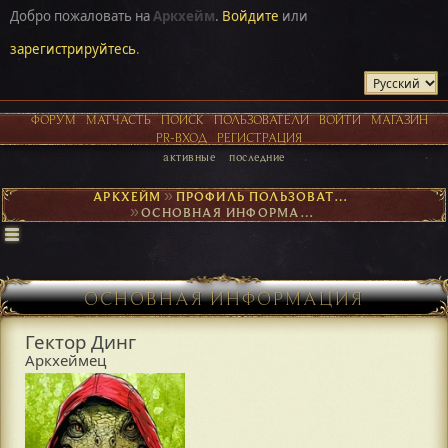
Добро пожаловать на
Аркхейм
.
Войдите
или
зарегистрируйтесь
.
ФОРУМ
МАТЧАСТЬ
ПОИСК
ПОЛЬЗОВАТЕЛИ
ВОЙТИ
МАГАЗИН
PR-ВХОД
РЕГИСТРАЦИЯ
активные
последние
АРКХЕЙМ
►
ПРОФИЛЬ ПОЛЬЗОВАТЕЛЯ ГЕКТОР ДИНГ
►
ОСНОВНАЯ ИНФОРМАЦИЯ
ОСНОВНАЯ ИНФОРМАЦИЯ
Гектор Динг
Аркхеймец