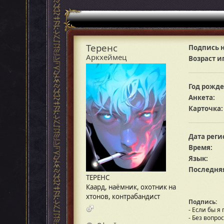
Теренс
Подпись н
Аркхеймец
Возраст и
Год рожде
Анкета:
Карточка:
Дата реги
Время:
Язык:
Последняя
ТЕРЕНС
Каард, наёмник, охотник на
хтонов, контрабандист
Подпись:
- Если бы я
- Без вопрос