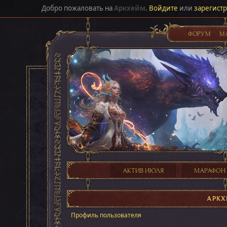
Добро пожаловать на
Аркхейм
.
Войдите
или
зарегист
ФОРУМ
М
АКТИВ ИЮЛЯ
МАРАФОН
АРКХ
Профиль пользователя