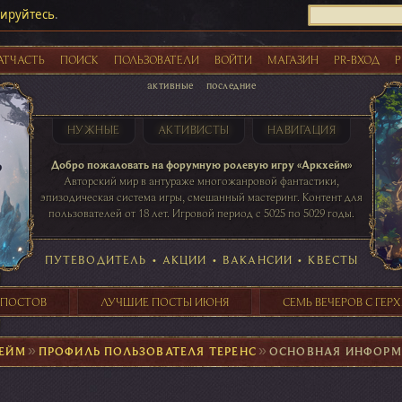
рируйтесь
.
АТЧАСТЬ
ПОИСК
ПОЛЬЗОВАТЕЛИ
ВОЙТИ
МАГАЗИН
PR-ВХОД
Р
активные
последние
НУЖНЫЕ
АКТИВИСТЫ
НАВИГАЦИЯ
Акции
Добро пожаловать на форумную ролевую игру «Аркхейм»
Авторский мир в антураже многожанровой фантастики,
эпизодическая система игры, смешанный мастеринг. Контент для
пользователей от 18 лет. Игровой период с 5025 по 5029 годы.
41 ПОСТОВ
31 ПОСТОВ
29 ПОСТОВ
24 ПОСТОВ
таблице игровой активности
ПУТЕВОДИТЕЛЬ
•
АКЦИИ
•
ВАКАНСИИ
•
КВЕСТЫ
 ПОСТОВ
ЛУЧШИЕ ПОСТЫ ИЮНЯ
СЕМЬ ВЕЧЕРОВ С ГЕР
ЕЙМ
►
ПРОФИЛЬ ПОЛЬЗОВАТЕЛЯ ТЕРЕНС
►
ОСНОВНАЯ ИНФОР