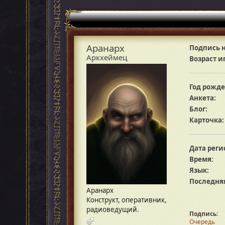
Аранарх
Подпись н
Аркхеймец
Возраст и
Год рожде
Анкета:
Блог:
Карточка:
Дата реги
Время:
Язык:
Последняя
Аранарх
Конструкт, оперативник,
радиоведущий.
Подпись:
Очередь