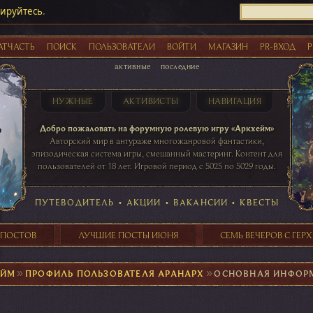
рируйтесь
.
АТЧАСТЬ
ПОИСК
ПОЛЬЗОВАТЕЛИ
ВОЙТИ
МАГАЗИН
PR-ВХОД
Р
активные
последние
НУЖНЫЕ
АКТИВИСТЫ
НАВИГАЦИЯ
Акции
Добро пожаловать на форумную ролевую игру «Аркхейм»
Авторский мир в антураже многожанровой фантастики,
эпизодическая система игры, смешанный мастеринг. Контент для
пользователей от 18 лет. Игровой период с 5025 по 5029 годы.
41 ПОСТОВ
31 ПОСТОВ
29 ПОСТОВ
24 ПОСТОВ
таблице игровой активности
ПУТЕВОДИТЕЛЬ
•
АКЦИИ
•
ВАКАНСИИ
•
КВЕСТЫ
 ПОСТОВ
ЛУЧШИЕ ПОСТЫ ИЮНЯ
СЕМЬ ВЕЧЕРОВ С ГЕР
ЕЙМ
►
ПРОФИЛЬ ПОЛЬЗОВАТЕЛЯ АРАНАРХ
►
ОСНОВНАЯ ИНФОР