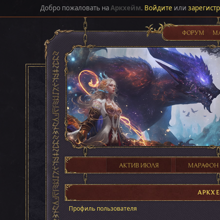
Добро пожаловать на
Аркхейм
.
Войдите
или
зарегист
ФОРУМ
М
АКТИВ ИЮЛЯ
МАРАФОН
АРКХ
Профиль пользователя