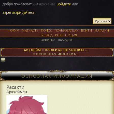
Добро пожаловать на
Аркхейм
.
Войдите
или
зарегистрируйтесь
.
ФОРУМ
МАТЧАСТЬ
ПОИСК
ПОЛЬЗОВАТЕЛИ
ВОЙТИ
МАГАЗИН
PR-ВХОД
РЕГИСТРАЦИЯ
активные
последние
АРКХЕЙМ
►
ПРОФИЛЬ ПОЛЬЗОВАТЕЛЯ РАСАХТИ
►
ОСНОВНАЯ ИНФОРМАЦИЯ
ОСНОВНАЯ ИНФОРМАЦИЯ
Расахти
Аркхеймец