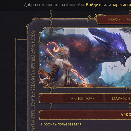
Добро пожаловать на
Аркхейм
.
Войдите
или
зарегист
ФОРУМ
М
АКТИВ ИЮЛЯ
МАРАФОН
АРК
Профиль пользователя