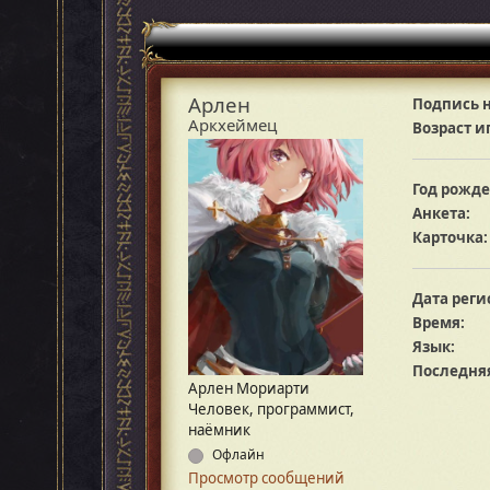
Арлен
Подпись н
Аркхеймец
Возраст и
Год рожде
Анкета:
Карточка:
Дата реги
Время:
Язык:
Последняя
Арлен Мориарти
Человек, программист,
наёмник
Офлайн
Просмотр сообщений