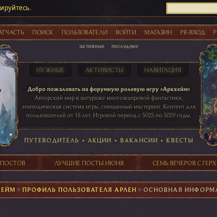
рируйтесь
.
АТЧАСТЬ
ПОИСК
ПОЛЬЗОВАТЕЛИ
ВОЙТИ
МАГАЗИН
PR-ВХОД
Р
активные
последние
НУЖНЫЕ
АКТИВИСТЫ
НАВИГАЦИЯ
Акции
Добро пожаловать на форумную ролевую игру «Аркхейм»
Авторский мир в антураже многожанровой фантастики,
эпизодическая система игры, смешанный мастеринг. Контент для
пользователей от 18 лет. Игровой период с 5025 по 5029 годы.
41 ПОСТОВ
31 ПОСТОВ
29 ПОСТОВ
24 ПОСТОВ
таблице игровой активности
ПУТЕВОДИТЕЛЬ
•
АКЦИИ
•
ВАКАНСИИ
•
КВЕСТЫ
 ПОСТОВ
ЛУЧШИЕ ПОСТЫ ИЮНЯ
СЕМЬ ВЕЧЕРОВ С ГЕР
ХЕЙМ
►
ПРОФИЛЬ ПОЛЬЗОВАТЕЛЯ АРЛЕН
►
ОСНОВНАЯ ИНФОРМ