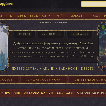
рируйтесь
.
АТЧАСТЬ
ПОИСК
ПОЛЬЗОВАТЕЛИ
ВОЙТИ
МАГАЗИН
PR-ВХОД
Р
активные
последние
НУЖНЫЕ
АКТИВИСТЫ
НАВИГАЦИЯ
Акции
Добро пожаловать на форумную ролевую игру «Аркхейм»
Авторский мир в антураже многожанровой фантастики,
эпизодическая система игры, смешанный мастеринг. Контент для
пользователей от 18 лет. Игровой период с 5025 по 5029 годы.
41 ПОСТОВ
31 ПОСТОВ
29 ПОСТОВ
24 ПОСТОВ
таблице игровой активности
ПУТЕВОДИТЕЛЬ
•
АКЦИИ
•
ВАКАНСИИ
•
КВЕСТЫ
 ПОСТОВ
ЛУЧШИЕ ПОСТЫ ИЮНЯ
СЕМЬ ВЕЧЕРОВ С ГЕР
М
►
ПРОФИЛЬ ПОЛЬЗОВАТЕЛЯ БАРГЕНЭР ДУМ
►
ОСНОВНАЯ ИНФ