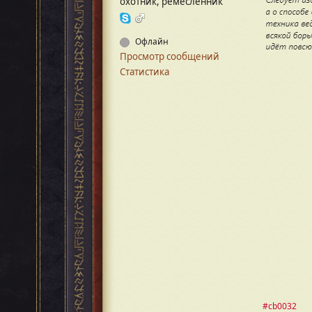
охотник, ремесленник
Офлайн
Просмотр сообщений
Статистика
#cb0032