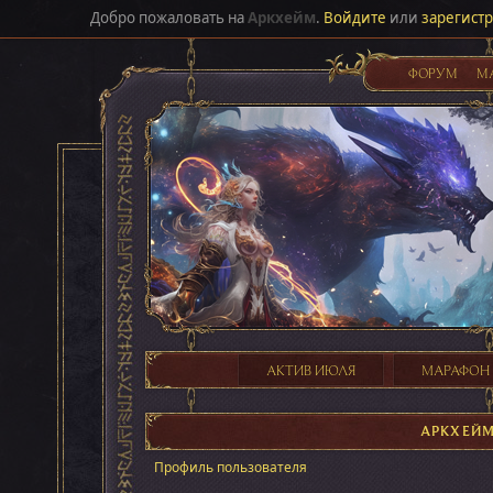
Добро пожаловать на
Аркхейм
.
Войдите
или
зарегист
ФОРУМ
М
АКТИВ ИЮЛЯ
МАРАФОН
АРКХЕЙ
Профиль пользователя