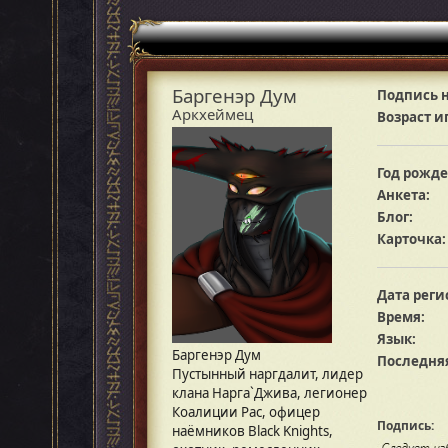
Баргенэр Дум
Подпись н
Аркхеймец
Возраст и
Год рожде
Анкета:
Блог:
Карточка:
Дата реги
Время:
Язык:
Баргенэр Дум
Последняя
Пустынный наргдалит, лидер
клана Нарга`Джива, легионер
Коалиции Рас, офицер
Подпись:
наёмников Black Knights,