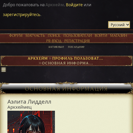
Добро пожаловать на
Аркхейм
.
Войдите
или
зарегистрируйтесь
.
ФОРУМ
МАТЧАСТЬ
ПОИСК
ПОЛЬЗОВАТЕЛИ
ВОЙТИ
МАГАЗИН
PR-ВХОД
РЕГИСТРАЦИЯ
активные
последние
АРКХЕЙМ
►
ПРОФИЛЬ ПОЛЬЗОВАТЕЛЯ АЭЛИТА ЛИДДЕЛЛ
►
ОСНОВНАЯ ИНФОРМАЦИЯ
ОСНОВНАЯ ИНФОРМАЦИЯ
Аэлита Лидделл
Аркхеймец