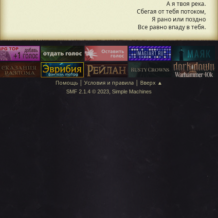
А я твоя река.
Сбегая от тебя потоком,
Я рано или поздно
Все равно впаду в тебя.
|
|
Помощь
Условия и правила
Вверх ▲
,
SMF 2.1.4 © 2023
Simple Machines