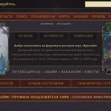
рируйтесь
.
АТЧАСТЬ
ПОИСК
ПОЛЬЗОВАТЕЛИ
ВОЙТИ
МАГАЗИН
PR-ВХОД
Р
активные
последние
НУЖНЫЕ
АКТИВИСТЫ
НАВИГАЦИЯ
Акции
Добро пожаловать на форумную ролевую игру «Аркхейм»
Авторский мир в антураже многожанровой фантастики,
эпизодическая система игры, смешанный мастеринг. Контент для
пользователей от 18 лет. Игровой период с 5025 по 5029 годы.
41 ПОСТОВ
31 ПОСТОВ
29 ПОСТОВ
24 ПОСТОВ
таблице игровой активности
ПУТЕВОДИТЕЛЬ
•
АКЦИИ
•
ВАКАНСИИ
•
КВЕСТЫ
 ПОСТОВ
ЛУЧШИЕ ПОСТЫ ИЮНЯ
СЕМЬ ВЕЧЕРОВ С ГЕР
ХЕЙМ
►
ПРОФИЛЬ ПОЛЬЗОВАТЕЛЯ ЛИРА
►
ОСНОВНАЯ ИНФОРМ