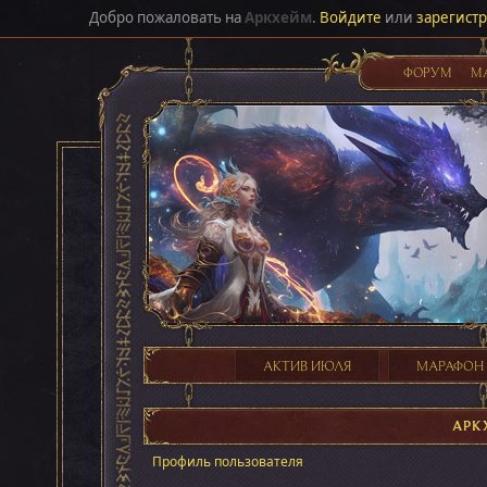
Добро пожаловать на
Аркхейм
.
Войдите
или
зарегист
ФОРУМ
М
АКТИВ ИЮЛЯ
МАРАФОН
АРК
Профиль пользователя