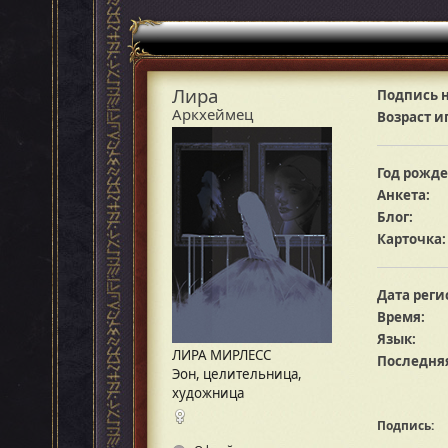
Лира
Подпись н
Аркхеймец
Возраст и
Год рожде
Анкета:
Блог:
Карточка:
Дата реги
Время:
Язык:
ЛИРА МИРЛЕСС
Последняя
Эон, целительница,
художница
Подпись: