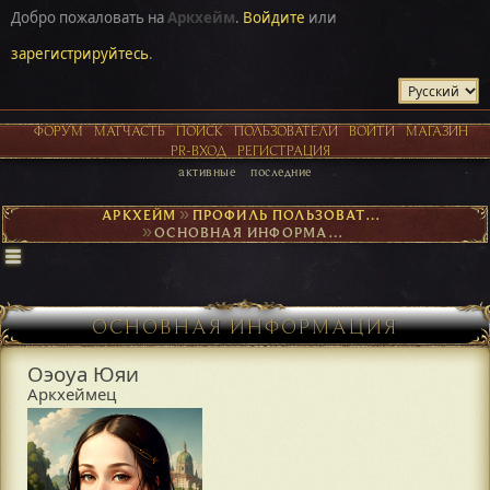
Добро пожаловать на
Аркхейм
.
Войдите
или
зарегистрируйтесь
.
ФОРУМ
МАТЧАСТЬ
ПОИСК
ПОЛЬЗОВАТЕЛИ
ВОЙТИ
МАГАЗИН
PR-ВХОД
РЕГИСТРАЦИЯ
активные
последние
АРКХЕЙМ
►
ПРОФИЛЬ ПОЛЬЗОВАТЕЛЯ ОЭОУА ЮЯИ
►
ОСНОВНАЯ ИНФОРМАЦИЯ
ОСНОВНАЯ ИНФОРМАЦИЯ
Оэоуа Юяи
Аркхеймец