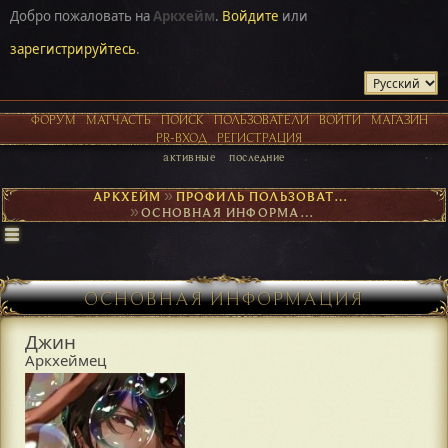
Добро пожаловать на
Аркхейм
.
Войдите
или
зарегистрируйтесь
.
ФОРУМ
МАТЧАСТЬ
ПОИСК
ПОЛЬЗОВАТЕЛИ
ВОЙТИ
МАГАЗИН
PR-ВХОД
РЕГИСТРАЦИЯ
активные
последние
АРКХЕЙМ
►
ПРОФИЛЬ ПОЛЬЗОВАТЕЛЯ ДЖИН
►
ОСНОВНАЯ ИНФОРМАЦИЯ
ОСНОВНАЯ ИНФОРМАЦИЯ
Джин
Аркхеймец