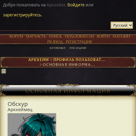
Добро пожаловать на
Аркхейм
.
Войдите
или
зарегистрируйтесь
.
ФОРУМ
МАТЧАСТЬ
ПОИСК
ПОЛЬЗОВАТЕЛИ
ВОЙТИ
МАГАЗИН
PR-ВХОД
РЕГИСТРАЦИЯ
активные
последние
АРКХЕЙМ
►
ПРОФИЛЬ ПОЛЬЗОВАТЕЛЯ ОБСКУР
►
ОСНОВНАЯ ИНФОРМАЦИЯ
ОСНОВНАЯ ИНФОРМАЦИЯ
Обскур
Аркхеймец