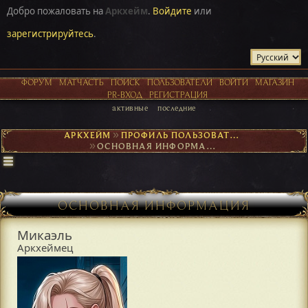
Добро пожаловать на
Аркхейм
.
Войдите
или
зарегистрируйтесь
.
ФОРУМ
МАТЧАСТЬ
ПОИСК
ПОЛЬЗОВАТЕЛИ
ВОЙТИ
МАГАЗИН
PR-ВХОД
РЕГИСТРАЦИЯ
активные
последние
АРКХЕЙМ
►
ПРОФИЛЬ ПОЛЬЗОВАТЕЛЯ МИКАЭЛЬ
►
ОСНОВНАЯ ИНФОРМАЦИЯ
ОСНОВНАЯ ИНФОРМАЦИЯ
Микаэль
Аркхеймец