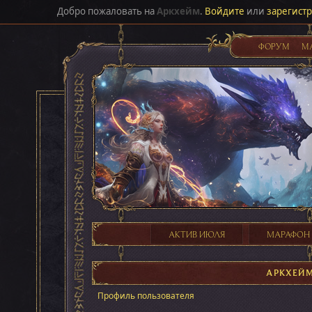
Добро пожаловать на
Аркхейм
.
Войдите
или
зарегист
ФОРУМ
М
АКТИВ ИЮЛЯ
МАРАФОН
АРКХЕЙ
Профиль пользователя