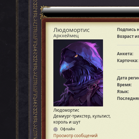
Людомортис
Подпись н
Аркхеймец
Возраст и
Анкета:
Карточка:
Дата реги
Время:
Язык:
Последняя
Людомортис
Демиург-трикстер, культист,
король и шут
Офлайн
Просмотр сообщений