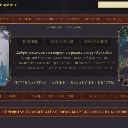
рируйтесь
.
АТЧАСТЬ
ПОИСК
ПОЛЬЗОВАТЕЛИ
ВОЙТИ
МАГАЗИН
PR-ВХОД
Р
активные
последние
НУЖНЫЕ
АКТИВИСТЫ
НАВИГАЦИЯ
Акции
Добро пожаловать на форумную ролевую игру «Аркхейм»
Авторский мир в антураже многожанровой фантастики,
эпизодическая система игры, смешанный мастеринг. Контент для
пользователей от 18 лет. Игровой период с 5025 по 5029 годы.
41 ПОСТОВ
31 ПОСТОВ
29 ПОСТОВ
24 ПОСТОВ
таблице игровой активности
ПУТЕВОДИТЕЛЬ
•
АКЦИИ
•
ВАКАНСИИ
•
КВЕСТЫ
 ПОСТОВ
ЛУЧШИЕ ПОСТЫ ИЮНЯ
СЕМЬ ВЕЧЕРОВ С ГЕР
М
►
ПРОФИЛЬ ПОЛЬЗОВАТЕЛЯ ЛЮДОМОРТИС
►
ОСНОВНАЯ ИНФ