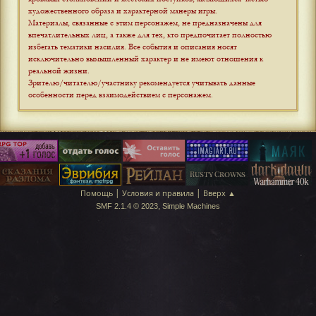
художественного образа и характерной манеры игры.
Материалы, связанные с этим персонажем, не предназначены для
впечатлительных лиц, а также для тех, кто предпочитает полностью
избегать тематики насилия. Все события и описания носят
исключительно вымышленный характер и не имеют отношения к
реальной жизни.
Зрителю/читателю/участнику рекомендуется учитывать данные
особенности перед взаимодействием с персонажем
.
|
|
Помощь
Условия и правила
Вверх ▲
,
SMF 2.1.4 © 2023
Simple Machines