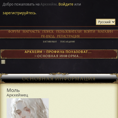
Добро пожаловать на
Аркхейм
.
Войдите
или
зарегистрируйтесь
.
ФОРУМ
МАТЧАСТЬ
ПОИСК
ПОЛЬЗОВАТЕЛИ
ВОЙТИ
МАГАЗИН
PR-ВХОД
РЕГИСТРАЦИЯ
активные
последние
АРКХЕЙМ
►
ПРОФИЛЬ ПОЛЬЗОВАТЕЛЯ МОЛЬ
►
ОСНОВНАЯ ИНФОРМАЦИЯ
ОСНОВНАЯ ИНФОРМАЦИЯ
Моль
Аркхеймец