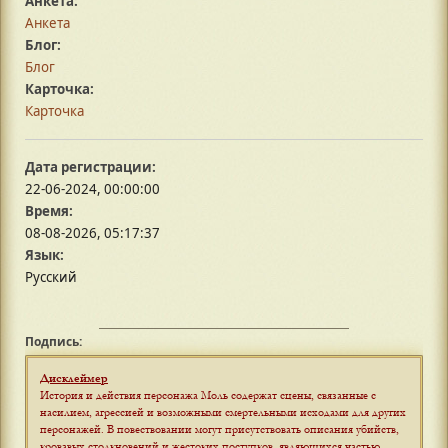
Анкета:
Анкета
Блог:
Блог
Карточка:
Карточка
Дата регистрации:
22-06-2024, 00:00:00
Время:
08-08-2026, 05:17:37
Язык:
Русский
Подпись:
Дисклеймер
История и действия персонажа Моль содержат сцены, связанные с
насилием, агрессией и возможными смертельными исходами для других
персонажей. В повествовании могут присутствовать описания убийств,
кровавых столкновений и жестоких поступков, являющихся частью