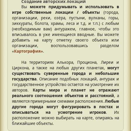
Создание авторских локаций
Вы
можете придумывать и использовать в
игре собственные локации / объекты
(города,
организации, реки, озёра, пустыни, вулканы, горы,
зиккураты, болота, храмы, леса и т.д. и т.п.) с любым
(необходимым вам) антуражем, главное, чтобы это
вписывалось в уже имеющиеся вводные. Вы можете
добавить на карту отметку своего объекта или
организации, воспользовавшись разделом
«
Картография»
.
На территориях Алькора, Проциона, Лиреи и
Циркона, а также на любых других планетах,
могут
существовать суверенные города и небольшие
государства
. Описание подобных локаций, антураж и
государственное устройство остается на усмотрение их
авторов.
Карты мира и планет не отражают
реального соотношения объектов и расстояний
, а
являются примерными схемами расположения.
Любые
другие города могут фигурировать в постах и
описываться на усмотрение игроков
. Их
расположение можно выбирать на карте, опираясь на
ближайшие объекты.