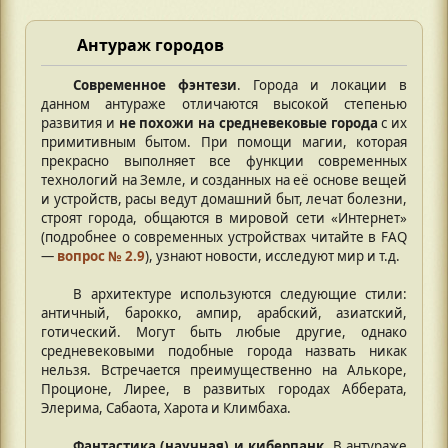
Антураж городов
Современное фэнтези
. Города и локации в
данном антураже отличаются высокой степенью
развития и
не похожи на средневековые города
с их
примитивным бытом. При помощи магии, которая
прекрасно выполняет все функции современных
технологий на Земле, и созданных на её основе вещей
и устройств, расы ведут домашний быт, лечат болезни,
строят города, общаются в мировой сети «Интернет»
(подробнее о современных устройствах читайте в FAQ
—
вопрос № 2.9
), узнают новости, исследуют мир и т.д.
В архитектуре используются следующие стили:
античный, барокко, ампир, арабский, азиатский,
готический. Могут быть любые другие, однако
средневековыми подобные города назвать никак
нельзя. Встречается преимущественно на Алькоре,
Проционе, Лирее, в развитых городах Абберата,
Элерима, Сабаота, Харота и Климбаха.
Фантастика (научная) и киберпанк
. В антураже