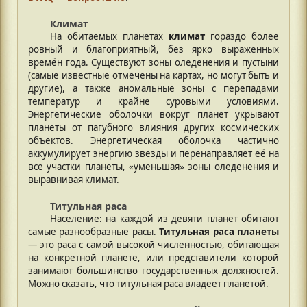
Климат
На обитаемых планетах
климат
гораздо более
ровный и благоприятный, без ярко выраженных
времён года. Существуют зоны оледенения и пустыни
(самые известные отмечены на картах, но могут быть и
другие), а также аномальные зоны с перепадами
температур и крайне суровыми условиями.
Энергетические оболочки вокруг планет укрывают
планеты от пагубного влияния других космических
объектов. Энергетическая оболочка частично
аккумулирует энергию звезды и перенаправляет её на
все участки планеты, «уменьшая» зоны оледенения и
выравнивая климат.
Титульная раса
Население: на каждой из девяти планет обитают
самые разнообразные расы.
Титульная раса планеты
— это раса с самой высокой численностью, обитающая
на конкретной планете, или представители которой
занимают большинство государственных должностей.
Можно сказать, что титульная раса владеет планетой.