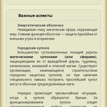
Важные аспекты
Энергетическая оболочка
Невидимая глазу магическая сфера, окружающая
мир. Главная функция оболочки — защита Аркхе́йма от
внешних угроз и вторжения.
Городские купола
Большинство густонаселенных локаций укрыты
магическими куполами (или сферами)
,
защищающими их от враждебной фауны, чудовищ,
катаклизмов, аномалий и опасной магии. Существуют
организации, занимающиеся строительством
городских защитных куполов, но при наличии
специального навыка построить простейший купол
могут и обычные среднеуровневые маги.
Нередко происходят чрезвычайные ситуации,
когда в куполе образуются бреши. За
функционированием купола следят
специализированные войска, состоящие из