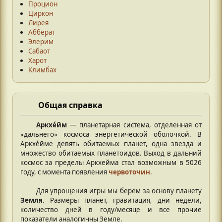
Процион
Циркон
Лирея
Абберат
Элерим
Сабаот
Харот
Климбах
Общая справка
Аркхе́йм
— планетарная система, отделенная от
«дальнего» космоса энергетической оболочкой. В
Аркхе́йме девять обитаемых планет, одна звезда и
множество обитаемых планетоидов. Выход в дальний
космос за пределы Аркхейма стал возможным в 5026
году, с момента появления
червоточин
.
Для упрощения игры мы берём за основу планету
Земля
. Размеры планет, гравитация, дни недели,
количество дней в году/месяце и все прочие
показатели аналогичны Земле.