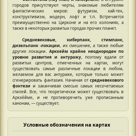
городов присутствуют черты, знакомые любителям
фантастических миров: футуризм, хай-тек,
конструктивизм, модерн, лофт и т.п. Встречается
преимущественно на Цирконе и на его колониях, а
также в некоторых развитых городах прочих планет.
Средневековые, киберпанк, стимпанк,
дизельпанк -локации
, их смешение, а также любые
другие локации.
Аркхейм крайне неоднороден по
уровню развития и антуражу
, поэтому вдали от
развитых центров, отмеченных на картах, могут
существовать самые различные локации в любом,
желаемом для вас антураже, которые только может
сгенерировать фантазия. Начиная от
средневекового
фэнтези
и заканчивая смесью самых несочетаемых
стилей. Все, что теоретически может существовать в
Аркхе́йме, и не противоречить уже прописанным
канонам, — существует.
Условные обозначения на картах