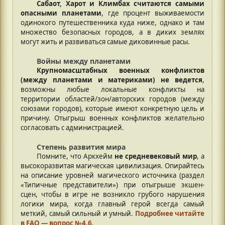
Сабаот, Харот и Климбах считаются самыми
опасными планетами
, где процент выживаемости
одинокого путешественника куда ниже, однако и там
множество безопасных городов, а в диких землях
могут жить и развиваться самые диковинные расы.
Войны между планетами
Крупномасштабных военных конфликтов
(между планетами и материками) не ведется
,
возможны любые локальные конфликты на
территории областей/зон/авторских городов (между
союзами городов), которые имеют конкретную цель и
причину. Отыгрыш военных конфликтов желательно
согласовать с администрацией.
Степень развития мира
Помните, что Аркхейм
не средневековый мир
, а
высокоразвитая магическая цивилизация. Опирайтесь
на описание уровней магического источника (раздел
«Типичные представители») при отыгрыше экшен-
сцен, чтобы в игре не возникло грубого нарушения
логики мира, когда главный герой всегда самый
меткий, самый сильный и умный.
Подробнее читайте
в FAQ — вопрос №4.6
.