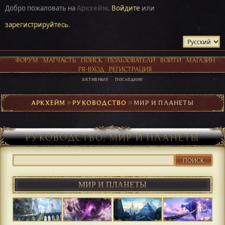
Добро пожаловать на
Аркхейм
.
Войдите
или
зарегистрируйтесь
.
ФОРУМ
МАТЧАСТЬ
ПОИСК
ПОЛЬЗОВАТЕЛИ
ВОЙТИ
МАГАЗИН
PR-ВХОД
РЕГИСТРАЦИЯ
активные
последние
АРКХЕЙМ
►
РУКОВОДСТВО
►
МИР И ПЛАНЕТЫ
РУКОВОДСТВО: МИР И ПЛАНЕТЫ
ПОИСК
МИР И ПЛАНЕТЫ