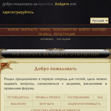
Добро пожаловать на
Аркхейм
.
Войдите
или
зарегистрируйтесь
.
ФОРУМ
МАТЧАСТЬ
ПОИСК
ПОЛЬЗОВАТЕЛИ
ВОЙТИ
МАГАЗИН
PR-ВХОД
РЕГИСТРАЦИЯ
активные
последние
НА ПОРОГЕ ВЕЛИКИХ ОТКРЫТИЙ
Добро пожаловать
Раздел предназначен в первую очередь для гостей, здесь можно
задавать вопросы, ознакомиться с акциями, вакансиями и
правилами форума.
ПУТЕВОДИТЕЛЬ
ПРАВИЛА ПРОЕКТА
ГОСТЕВАЯ КНИГА
FAQ
ВАКАНСИИ
ХОЧУ БЫТЬ
АКЦИИ И ХОТИМ ВИДЕТЬ
СТАТИСТИКА ИГРОВОЙ АКТИВНОСТИ