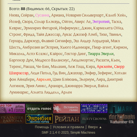
Всего:
88
(Видимых: 66, Скрытых: 22)
Нюва
,
Сейран
,
Сусанна
,
Ариана
,
Новария Сильверхарт
,
Калеб Хейл
,
Йозеф
,
Свора
,
Солар Блэквуд
,
Ойген
,
Авирс Ле
,
Энтропий
,
Таска
,
Кеврис
,
Эрменрих Фитцрой
,
Инфирмукс
,
Джин
,
Кармелита ОНед
Стронг
,
Фрида
,
Тайя Джессар
,
Лукас Джозеф Лэмб
,
Тихе
,
Твиньч
,
Герхард Даркмур
,
Флавий Сигнифер
,
Эш Андер Лордерай
,
Макх
Шесть
,
Амброзия ан’Эсприя
,
Хьюго Иденмарк
,
Пиар-агент
,
Кирион
,
Микаэль
,
Аспэ Ксаэкс
,
Кайрос
,
Гектор Динг
,
Тиарра Эверли
,
Баргенэр Дум
,
Медресо Валансиус
,
Людомортис
,
Расахти
,
Кьен
,
Теренс
,
Ракша
,
Чи-Бин
,
Малахия
,
Леж Гоцц
,
Кира
,
Аркхейм
,
Сверр
Шахрассар
,
Леди Пепла
,
Гуд Вин
,
Джаххар
,
Энфир
,
Зефирис
,
Хоглан
фон Айнцберн
,
Аврелия
,
Цзин Бэйюань
,
Элериум
,
Лира
,
Дмитрий
Логинов
,
Эрия Линкс
,
Аранарх
,
Джинарра Эверли
,
Вайла
Луминарис
,
Аэлита Лидделл
,
Арлен
|
|
Помощь
Условия и правила
Вверх ▲
,
SMF 2.1.4 © 2023
Simple Machines