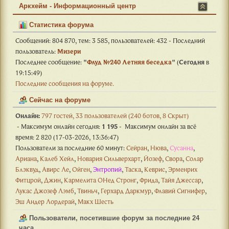
Аркхейм - Информационный центр
Статистика форума
Сообщений: 804 870, тем: 3 585, пользователей: 432 - Последний
пользователь:
Mизери
Последнее сообщение:
"
Флуд №240 Летняя беседка
"
(
Сегодня
в
19:15:49)
Последние сообщения на форуме.
Сейчас на форуме
Онлайн:
797 гостей, 33 пользователей (240 ботов, 8 Скрыт)
- Максимум онлайн сегодня:
1 195
- Максимум онлайн за всё
время: 2 820 (17-03-2026, 13:36:47)
Пользователи за последние 60 минут:
Сейран
,
Нюва
,
Сусанна
,
Ариана
,
Калеб Хейл
,
Новария Сильверхарт
,
Йозеф
,
Свора
,
Солар
Блэквуд
,
Авирс Ле
,
Ойген
,
Энтропий
,
Таска
,
Кеврис
,
Эрменрих
Фитцрой
,
Джин
,
Кармелита ОНед Стронг
,
Фрида
,
Тайя Джессар
,
Лукас Джозеф Лэмб
,
Твиньч
,
Герхард Даркмур
,
Флавий Сигнифер
,
Эш Андер Лордерай
,
Макх Шесть
Пользователи, посетившие форум за последние 24
часа