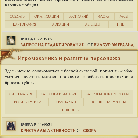
наравне с общим.
СОЗДАТЬ
ОРГАНИЗАЦИИ
БЕСТИАРИЙ
ФЛОРА
РАСЫ
КАРТОГРАФИЯ
ЛОКАЦИИ
ЛЕГЕНДЫ
НПЦ
ВЧЕРА
В 22:09:09
ЗАПРОС НА РЕДАКТИРОВАНИЕ...
ОТ
ВИЛБУР ЭМЕРАЛЬД
Игромеханика и развитие персонажа
Здесь можно ознакомиться с боевой системой, повысить любые
умения, посетить магазин прокачки, заработать кристаллов и
бросить кубик.
СИСТЕМА БОЯ
КАРТОЧКА И МАГАЗИН
ЗАПРОСЫ ПО КАРТОЧКАМ
БРОСИТЬ КУБИКИ
КРИСТАЛЛЫ
ПОВЫШЕНИЕ УРОВНЯ
ВНЕШНОСТИ
ВЧЕРА
В 11:49:31
КРИСТАЛЛЫ АКТИВНОСТИ
ОТ
СВОРА