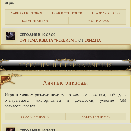
игра.
ГЛАВНАЯ КВЕСТОВАЯ
ПОИСК СОИГРОКОВ
ПРАВИЛА КВЕСТОВ
ВСТУПИТЬ В КВЕСТ
ПРОЙТИ ДАНЖ
СЕГОДНЯ
В 19:02:00
ОРГТЕМА КВЕСТА "РЕКВИЕМ ...
ОТ
ЕХИДНА
БЕСКОНЕЧНЫЕ ПРИКЛЮЧЕНИЯ
Личные эпизоды
Игра в личном разделе ведется по личным сюжетам, ещё здесь
отыгрывается альтернатива и флешбэки, участие GM
согласовывается.
СОЗДАТЬ ЭПИЗОД
ЗАКРЫТЬ ЭПИЗОД
СЕГОДНЯ
В 16:56:23