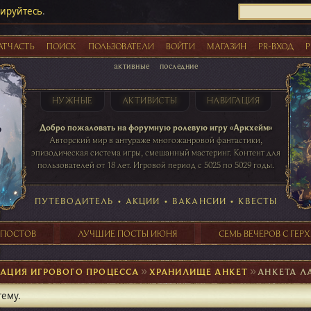
рируйтесь
.
АТЧАСТЬ
ПОИСК
ПОЛЬЗОВАТЕЛИ
ВОЙТИ
МАГАЗИН
PR-ВХОД
Р
активные
последние
НУЖНЫЕ
АКТИВИСТЫ
НАВИГАЦИЯ
Акции
Добро пожаловать на форумную ролевую игру «Аркхейм»
Авторский мир в антураже многожанровой фантастики,
эпизодическая система игры, смешанный мастеринг. Контент для
пользователей от 18 лет. Игровой период с 5025 по 5029 годы.
41 ПОСТОВ
31 ПОСТОВ
29 ПОСТОВ
24 ПОСТОВ
таблице игровой активности
ПУТЕВОДИТЕЛЬ
•
АКЦИИ
•
ВАКАНСИИ
•
КВЕСТЫ
 ПОСТОВ
ЛУЧШИЕ ПОСТЫ ИЮНЯ
СЕМЬ ВЕЧЕРОВ С ГЕР
ЗАЦИЯ ИГРОВОГО ПРОЦЕССА
►
ХРАНИЛИЩЕ АНКЕТ
►
АНКЕТА Л
тему.