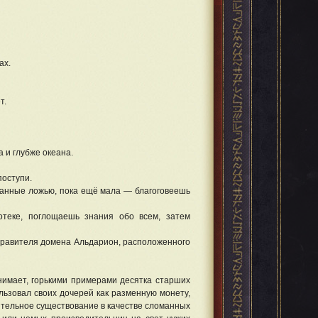
ах.
т.
 и глубже океана.
поступи.
танные ложью, пока ещё мала — благоговеешь
отеке, поглощаешь знания обо всем, затем
 правителя домена Альдарион, расположенного
онимает, горькими примерами десятка старших
ользовал своих дочерей как разменную монету,
чительное существование в качестве сломанных