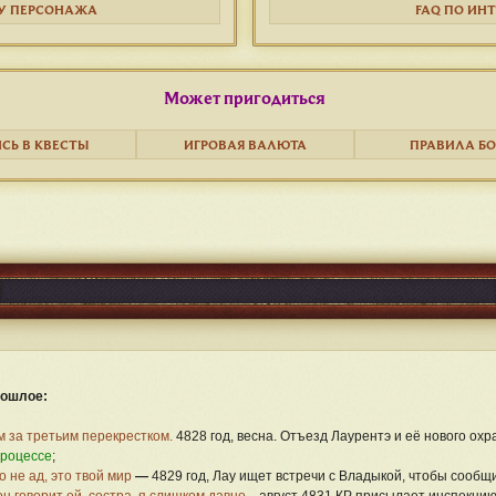
У ПЕРСОНАЖА
FAQ ПО ИН
Может пригодиться
СЬ В КВЕСТЫ
ИГРОВАЯ ВАЛЮТА
ПРАВИЛА БО
ошлое:
м за третьим перекрестком.
4828 год, весна. Отъезд Лаурентэ и её нового охр
процессе
;
о не ад, это твой мир
—
4829 год, Лау ищет встречи с Владыкой, чтобы сообщ