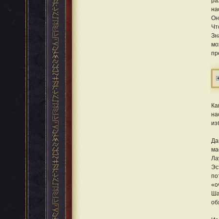
ра
на
Он
Чт
Зн
мо
пр
Ка
на
из
Да
ма
Ла
Эс
по
«о
Ша
об