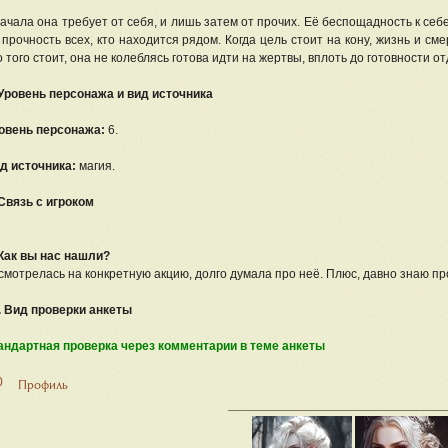
ачала она требует от себя, и лишь затем от прочих. Её беспощадность к себ
 прочность всех, кто находится рядом. Когда цель стоит на кону, жизнь и с
о того стоит, она не колеблясь готова идти на жертвы, вплоть до готовности от
 Уровень персонажа и вид источника
овень персонажа:
6.
д источника:
магия.
 Связь с игроком
С
 Как вы нас нашли?
смотрелась на конкретную акцию, долго думала про неё. Плюс, давно знаю про
. Вид проверки анкеты
андартная проверка через комментарии в теме анкеты
0
Профиль