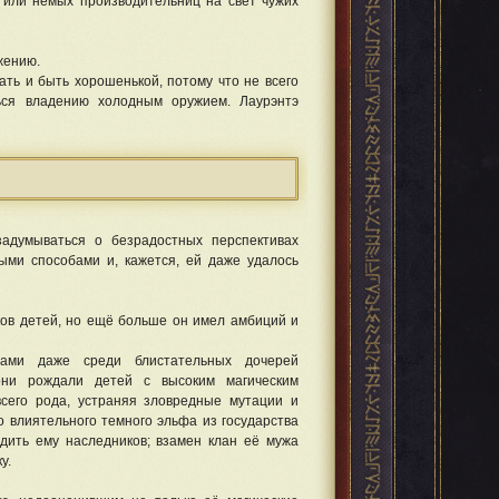
или немых производительниц на свет чужих
жению.
чать и быть хорошенькой, потому что не всего
ься владению холодным оружием. Лаурэнтэ
задумываться о безрадостных перспективах
ными способами и, кажется, ей даже удалось
ков детей, но ещё больше он имел амбиций и
тами даже среди блистательных дочерей
они рождали детей с высоким магическим
всего рода, устраняя зловредные мутации и
о влиятельного темного эльфа из государства
дить ему наследников; взамен клан её мужа
у.