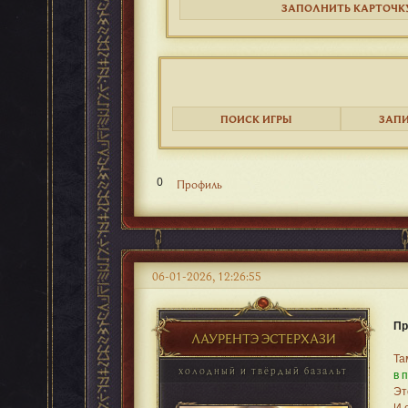
ЗАПОЛНИТЬ КАРТОЧК
ПОИСК ИГРЫ
ЗАПИ
0
Профиль
06-01-2026, 12:26:55
Пр
ЛАУРЕНТЭ ЭСТЕРХАЗИ
Та
холодный и твёрдый базальт
в 
Эт