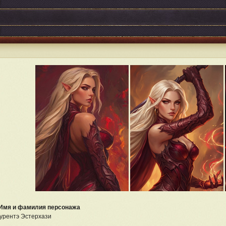
 Имя и фамилия персонажа
урентэ Эстерхази