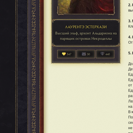
2.
вы
3.
ЛАУРЕНТЭ ЭСТЕРХАЗИ
Кл
Высший эльф, архонт Альдариона на
4.
парящих островах Некроделлы
От
5.
347
30
440
До
Де
Ед
Ед
от
Ед
ра
Ла
на
В 
По
се
не