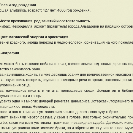
 Раса и год рождения
сшая эльфийка, возраст: 427 лет, 4600 год рождения.
 Место проживания, род занятий и состоятельность
имбах, Некроделла, архонт (правитель) города Альдарион на парящих остров
 Цвет магической энергии и ориентация
тенки красного, иногда переход в медно-золотой, ориентация на кого пожелае
 Биография
лг может быть тяжелее неба на плечах, важнее земли под ногами, ярче солнца
тство закончилось рано.
ва научившись ходить, ты уже держишь осанку для величественной красивой 
ва научившись говорить, слушаешь складные речи старших, насквозь пропи
 упоминания отца.
ва научившись писать и читать, пропадаешь среди фолиантов в библи
зучиваешь ноты и танцы.
урэнтэ одна из многих дочерей ренегата Данмариса Эстерхази, тогдашнего
 парящих островах Некроделлы.
юности она оттачивает ум, заостряет язык и делает свою руку твёрже.
лнит знаниями Чертог разума у себя в голове. Как только окончательно п
стёр, какая им всем уготована трагичная, незавидная судьба. Данмарис исп
 только устраивая политические браки, но и обрекая их на унизительное, му