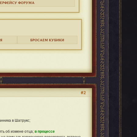
ТЕРФЕЙСУ ФОРУМА
Я
БРОСАЕМ КУБИКИ
#2
анника в Шатрукс;
ить об измене отца;
в процессе