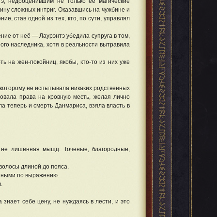
э, недооценившим не только её магические
ину сложных интриг. Оказавшись на чужбине и
ие, став одной из тех, кто, по сути, управлял
ие от неё — Лаурэнтэ убедила супруга в том,
ого наследника, хотя в реальности вытравила
ь на жен-покойниц, якобы, кто-то из них уже
к которому не испытывала никаких родственных
бовала права на кровную месть, желая лично
а теперь и смерть Данмариса, взяла власть в
, не лишённая мыщц. Точеные, благородные,
волосы длиной до пояса.
дяными по выражению.
.
 знает себе цену, не нуждаясь в лести, и это