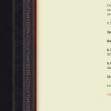
Сн
на
эт
7.
Ур
Ви
8.
Л
9.
За
10
ст
+1