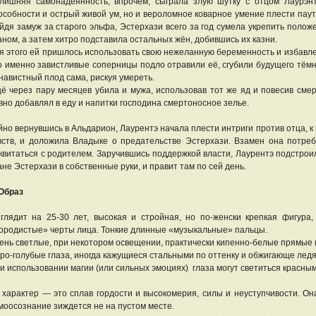
лишняя самонадеянность, впрочем, сыграла злую шутку с отцом Лаурэнт
особности и острый живой ум, но и вероломное коварное умение плести паут
йдя замуж за старого эльфа, Эстерхази всего за год сумела укрепить положен
аном, а затем хитро подставила остальных жён, добившись их казни.
я этого ей пришлось использовать свою нежеланную беременность и избавлен
о именно завистливые соперницы подло отравили её, сгубили будущего тёмн
навистный плод сама, рискуя умереть.
ё через пару месяцев убила и мужа, использовав тот же яд и повесив смерт
вно добавлял в еду и напитки господина смертоносное зелье.
йно вернувшись в Альдарион, Лаурентэ начала плести интриги против отца, 
вств, и доложила Владыке о предательстве Эстерхази. Взамен она потре
квитаться с родителем. Заручившись поддержкой власти, Лаурентэ подстроил
ане Эстерхази в собственные руки, и правит там по сей день.
 Образ
глядит на 25-30 лет, высокая и стройная, но по-женски крепкая фигура
ородистые» черты лица. Тонкие длинные «музыкальные» пальцы.
ень светлые, при некотором освещении, практически кипенно-белые прямые 
ро-голубые глаза, иногда кажущиеся стальными по оттенку и обжигающе ле
и использовании магии (или сильных эмоциях) глаза могут светиться красным
 характер — это сплав гордости и высокомерия, силы и неуступчивости. Она
моосознание зиждется не на пустом месте.