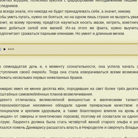
збитых игрушек, полезных куколок с фарфоровыми неподвижными лицами 
следников.
а всегда знала, что никогда не будет принадлежать себе, а значит, никому.
обы уметь пугать, нужно не бояться, но на одном лишь страхе не вызреть ува
ачит, ко всему прочему, придётся научиться носить маски, хитрить, кокетни
жно добиться силой или магией. Из-за этого же факта, нужно выучит
едпочитает сражаться парными клинками. Но умеет и длинным мечом.
+++
к семнадцатая дочь и, к моменту сознательности, она успела начать 
ступления
своей очереди
. Тогда она стала изворачиваться всеми возмож
бежать нескольких первых нежеланных браков.
нмарис имел не менее десятка жён, породивших на свет более трёх десят
сштабных самовлюблённых планов возвеличивания.
урентэ отличалась великолепной внешностью и магическими талан
терхази(которые неизменно обладали одним прекрасным качеством: 
тенциалом и крепким здоровьем, а также благотворно влияли на кровь 
чищая» от скверны и генетических пороков), поэтому её сосватали за одног
трукс. Лаурентэ должна была стать четвёртой женой старого эльфа и ро
язался помочь Данмарису расшатать власть в Некроделле и свергнуть Владык