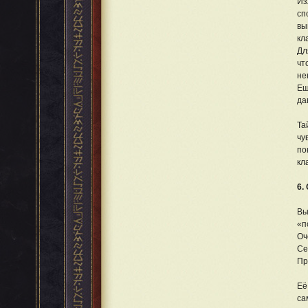
Из
сп
вы
кл
Дл
чт
не
Ещ
да
Та
чу
по
кл
6.
Вы
«п
Оч
Се
Пр
Её
са