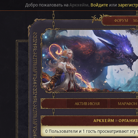
Добро пожаловать на
Аркхейм
.
Войдите
или
зарегист
ФОРУМ
М
АКТИВ ИЮЛЯ
МАРАФОН
АРКХЕЙМ
►
ОРГАНИ
0 Пользователи и 1 гость просматривают эту 