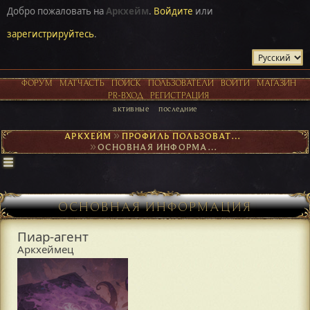
Добро пожаловать на
Аркхейм
.
Войдите
или
зарегистрируйтесь
.
ФОРУМ
МАТЧАСТЬ
ПОИСК
ПОЛЬЗОВАТЕЛИ
ВОЙТИ
МАГАЗИН
PR-ВХОД
РЕГИСТРАЦИЯ
активные
последние
АРКХЕЙМ
►
ПРОФИЛЬ ПОЛЬЗОВАТЕЛЯ ПИАР-АГЕНТ
►
ОСНОВНАЯ ИНФОРМАЦИЯ
ОСНОВНАЯ ИНФОРМАЦИЯ
Пиар-агент
Аркхеймец