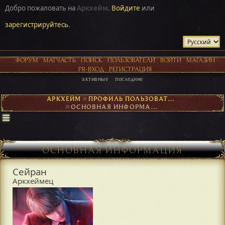
Добро пожаловать на
Аркхейм
.
Войдите
или
зарегистрируйтесь
.
ФОРУМ
МАТЧАСТЬ
ПОИСК
ПОЛЬЗОВАТЕЛИ
ВОЙТИ
МАГАЗИН
PR-ВХОД
РЕГИСТРАЦИЯ
активные
последние
АРКХЕЙМ
►
ПРОФИЛЬ ПОЛЬЗОВАТЕЛЯ СЕЙРАН
►
ОСНОВНАЯ ИНФОРМАЦИЯ
ОСНОВНАЯ ИНФОРМАЦИЯ
Сейран
Аркхеймец