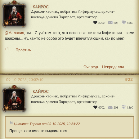
КАЙРОС
Дракон-хтоник, побратим Инфирмукса, архонт-
воевода домена Заркраст, артефактор
6702
208
1560
@Малахия
, хм... С учётом того, что основные жители Кэфитолия - сами
драконы... Ну, как-то не особо это будет впечатляющим, как по мне)
+1
Профиль
Очередь
Некроделла
#22
09-10-2025, 20:02:40
КАЙРОС
Дракон-хтоник, побратим Инфирмукса, архонт-
воевода домена Заркраст, артефактор
6702
208
1560
Цитата: Теренс от 09-10-2025, 19:54:22
Проще всем вместе выдвигаться.