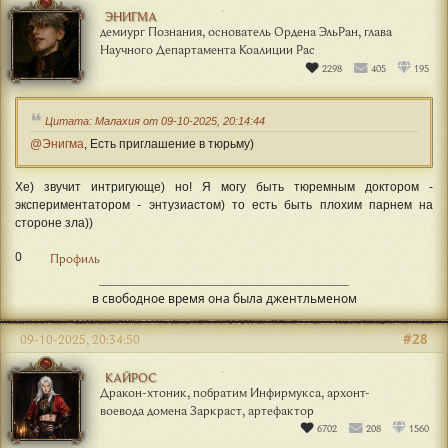
ЭНИГМА
демиург Познания, основатель Ордена ЭльРан, глава
Научного Департамента Коалиции Рас
2298
405
195
Цитата: Малахия от 09-10-2025, 20:14:44
@Энигма
, Есть приглашение в тюрьму)
Хе) звучит интригующе) но! Я могу быть тюремным доктором -
экспериментатором - энтузиастом) то есть быть плохим парнем на
стороне зла))
0
Профиль
в свободное время она была джентльменом
#28
09-10-2025, 20:34:50
КАЙРОС
Дракон-хтоник, побратим Инфирмукса, архонт-
воевода домена Заркраст, артефактор
6702
208
1560