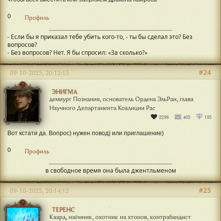
0
Профиль
- Если бы я приказал тебе убить кого-то, - ты бы сделал это? Без
вопросов?
- Без вопросов? Нет. Я бы спросил: «За сколько?»
#24
09-10-2025, 20:12:13
ЭНИГМА
демиург Познания, основатель Ордена ЭльРан, глава
Научного Департамента Коалиции Рас
2298
405
195
Вот кстати да. Вопрос) нужен повод) или приглашение)
0
Профиль
в свободное время она была джентльменом
#25
09-10-2025, 20:14:12
ТЕРЕНС
Каард, наёмник, охотник на хтонов, контрабандист