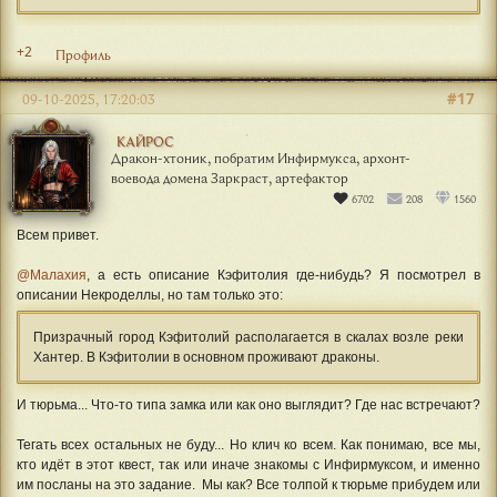
+2
Профиль
#17
09-10-2025, 17:20:03
КАЙРОС
Дракон-хтоник, побратим Инфирмукса, архонт-
воевода домена Заркраст, артефактор
6702
208
1560
Всем привет.
@Малахия
, а есть описание Кэфитолия где-нибудь? Я посмотрел в
описании Некроделлы, но там только это:
Призрачный город Кэфитолий располагается в скалах возле реки
Хантер. В Кэфитолии в основном проживают драконы.
И тюрьма... Что-то типа замка или как оно выглядит? Где нас встречают?
Тегать всех остальных не буду... Но клич ко всем. Как понимаю, все мы,
кто идёт в этот квест, так или иначе знакомы с Инфирмуксом, и именно
им посланы на это задание. Мы как? Все толпой к тюрьме прибудем или