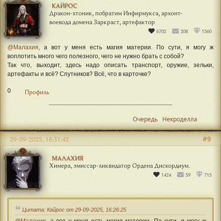
КАЙРОС
Дракон-хтоник, побратим Инфирмукса, архонт-
воевода домена Заркраст, артефактор
6702
208
1560
@Малахия
, а вот у меня есть магия материи. По сути, я могу ж
воплотить много чего полезного, чего не нужно брать с собой?
Так что, выходит, здесь надо описать транспорт, оружие, зельки,
артефакты и всё? Спутников? Всё, что в карточке?
0
Профиль
Очередь
Некроделла
#9
29-09-2025, 16:31:42
МАЛАХИЯ
Химера, эмиссар-ликвидатор Ордена Дискордиум.
1424
59
715
Цитата: Кайрос от 29-09-2025, 16:26:25