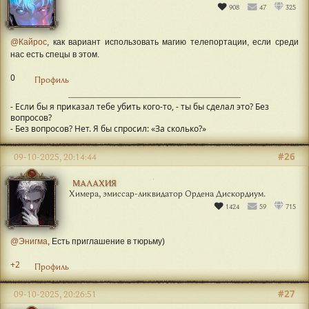
908
47
325
@Кайрос
, как вариант использовать магию телепортации, если среди
нас есть спецы в этом.
0
Профиль
- Если бы я приказал тебе убить кого-то, - ты бы сделал это? Без
вопросов?
- Без вопросов? Нет. Я бы спросил: «За сколько?»
#26
09-10-2025, 20:14:44
МАЛАХИЯ
Химера, эмиссар-ликвидатор Ордена Дискордиум.
1424
59
715
@Энигма
, Есть приглашение в тюрьму)
+2
Профиль
#27
09-10-2025, 20:26:51