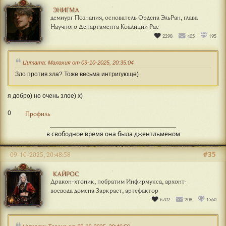
ЭНИГМА
демиург Познания, основатель Ордена ЭльРан, глава
Научного Департамента Коалиции Рас
2298
405
195
Цитата: Малахия от 09-10-2025, 20:35:04
Зло против зла? Тоже весьма интригующе)
я добро) но очень злое) х)
0
Профиль
в свободное время она была джентльменом
#35
09-10-2025, 20:48:58
КАЙРОС
Дракон-хтоник, побратим Инфирмукса, архонт-
воевода домена Заркраст, артефактор
6702
208
1560