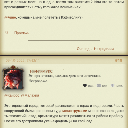
все с разных мест, но в одно время там окажемся? Или кто-то потом
присоединится? Есть у кого какое понимание?
@Айне
, хочешь на мне полететь в Кэфитолий?)
+2
Профиль
Очередь
Некроделла
#18
09-10-2025, 17:43:11
ИНФИРМУКС
Этнарх-хтоник, владыка древнего источника
Некроделла
4853
1011
12255
@Кайрос
,
@Малахия
Это огромный город, который расположен в горах и под горами. Часть
сооружений были принесены туда
мегаструмами
много веков или даже
тысячелетий назад, архитектура может различаться от района к району.
Позже его достраивали уже некродельцы на свой лад.