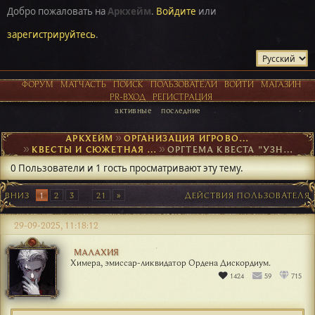
Добро пожаловать на
Аркхейм
.
Войдите
или
зарегистрируйтесь
.
ФОРУМ
МАТЧАСТЬ
ПОИСК
ПОЛЬЗОВАТЕЛИ
ВОЙТИ
МАГАЗИН
PR-ВХОД
РЕГИСТРАЦИЯ
активные
последние
АРКХЕЙМ
►
ОРГАНИЗАЦИЯ ИГРОВОГО ПРОЦЕССА
►
КВЕСТЫ И СЮЖЕТНАЯ ОСНОВА
►
ОРГТЕМА КВЕСТА "УЗНИКИ ДРАКОНХЕЙМА"
0 Пользователи и 1 гость просматривают эту тему.
ВНИЗ
1
2
3
...
21
ДЕЙСТВИЯ ПОЛЬЗОВАТЕЛЯ
29-09-2025, 11:18:12
МАЛАХИЯ
Химера, эмиссар-ликвидатор Ордена Дискордиум.
1424
59
715