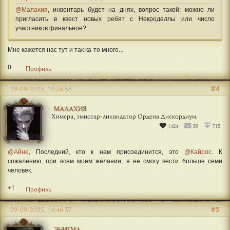
@Малахия
, инвентарь будет на днях, вопрос такой: можно ли
пригласить в квест новых ребят с Некроделлы или число
участников финальное?
Мне кажется нас тут и так ка-то много...
0
Профиль
#4
29-09-2025, 12:36:56
МАЛАХИЯ
Химера, эмиссар-ликвидатор Ордена Дискордиум.
1424
59
715
@Айне
, Последний, кто к нам присоединится, это
@Кайрос
. К
сожалению, при всем моем желании, я не смогу вести больше семи
человек.
+1
Профиль
#5
29-09-2025, 14:46:37
ЭНИГМА