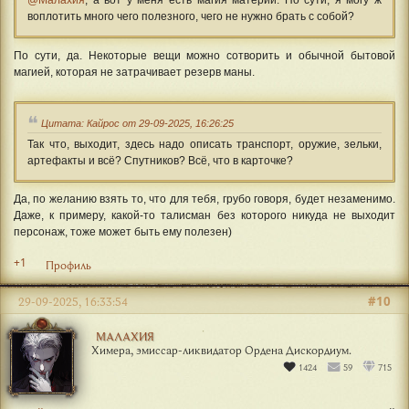
@Малахия
, а вот у меня есть магия материи. По сути, я могу ж
воплотить много чего полезного, чего не нужно брать с собой?
По сути, да. Некоторые вещи можно сотворить и обычной бытовой
магией, которая не затрачивает резерв маны.
Цитата: Кайрос от 29-09-2025, 16:26:25
Так что, выходит, здесь надо описать транспорт, оружие, зельки,
артефакты и всё? Спутников? Всё, что в карточке?
Да, по желанию взять то, что для тебя, грубо говоря, будет незаменимо.
Даже, к примеру, какой-то талисман без которого никуда не выходит
персонаж, тоже может быть ему полезен)
+1
Профиль
#10
29-09-2025, 16:33:54
МАЛАХИЯ
Химера, эмиссар-ликвидатор Ордена Дискордиум.
1424
59
715