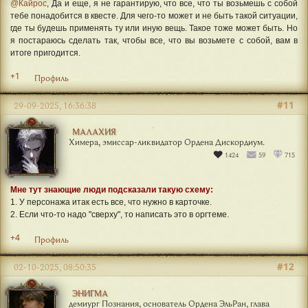
@Кайрос
, Да и еще, я не гарантирую, что все, что ты возьмешь с собой
тебе понадобится в квесте. Для чего-то может и не быть такой ситуации,
где ты будешь применять ту или иную вещь. Такое тоже может быть. Но
я постараюсь сделать так, чтобы все, что вы возьмете с собой, вам в
итоге пригодится.
+1
Профиль
#11
29-09-2025, 16:36:38
МАЛАХИЯ
Химера, эмиссар-ликвидатор Ордена Дискордиум.
1424
59
715
Мне тут знающие люди подсказали такую схему:
1. У персонажа итак есть все, что нужно в карточке.
2. Если что-то надо "сверху", то написать это в оргтеме.
+4
Профиль
#12
02-10-2025, 08:50:35
ЭНИГМА
демиург Познания, основатель Ордена ЭльРан, глава