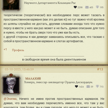
Научного Департамента Коалиции Рас
2298
405
195
теоретически (теоретически!) все необходимое перс может таскать в
пространственном кармане (как это делаю я)) но тут важно чтоб кролика
из шляпы случайно не достать, другими словами иногда того что нужно
персу в квесте у него как раз может и не быть. думаю описание для того
и нужно, чтобы не брать сверх того что уже как бы есть.
с другой стороны я как демиург заманаюсь описывать все, что таскаю с
собой в пространственном кармане и слотах артефактов..
+1
Профиль
в свободное время она была джентльменом
#13
03-10-2025, 13:46:59
МАЛАХИЯ
Химера, эмиссар-ликвидатор Ордена Дискордиум.
1424
59
715
@Энигма
, Ничего не имею против пространственных карманов. Не
думаю, что вам необходимо перечислять именно все, что там у вас
находится, тем более, вы и сами сказали, что чего-то может и не быть.