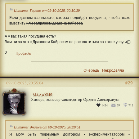
Цитата: Теренс от 09-10-2025, 20:10:39
Если двинем все вместе, как раз подойдёт посудина, чтобы всех
вместить
или запряжем дракона Кайроса
А у вас такая посудина есть?
Вам ни за что с Драконом Кайросом не расплатиться за такие услуги)))
0
Профиль
Очередь
Некроделла
#29
09-10-2025, 20:35:04
МАЛАХИЯ
Химера, эмиссар-ликвидатор Ордена Дискордиум.
1424
59
715
Цитата: Энигма от 09-10-2025, 20:26:51
Я могу быть тюремным доктором - экспериментатором -