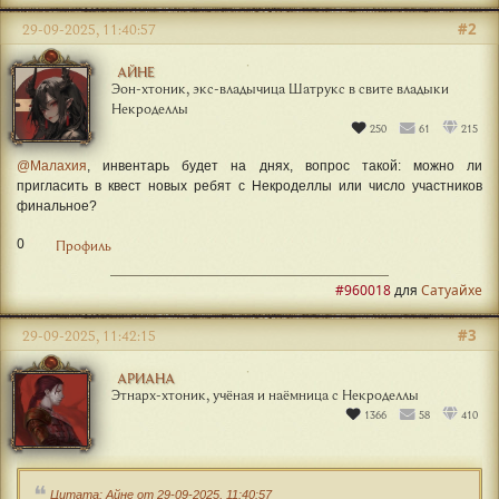
#2
29-09-2025, 11:40:57
АЙНЕ
Эон-хтоник, экс-владычица Шатрукс в свите владыки
Некроделлы
250
61
215
@Малахия
, инвентарь будет на днях, вопрос такой: можно ли
пригласить в квест новых ребят с Некроделлы или число участников
финальное?
0
Профиль
#960018
для
Сатуайхе
#3
29-09-2025, 11:42:15
АРИАНА
Этнарх-хтоник, учёная и наёмница с Некроделлы
1366
58
410
Цитата: Айне от 29-09-2025, 11:40:57