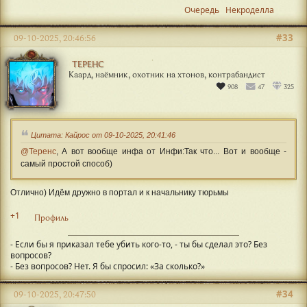
Очередь
Некроделла
#33
09-10-2025, 20:46:56
ТЕРЕНС
Каард, наёмник, охотник на хтонов, контрабандист
908
47
325
Цитата: Кайрос от 09-10-2025, 20:41:46
@Теренс
, А вот вообще инфа от Инфи:Так что... Вот и вообще -
самый простой способ)
Отлично) Идём дружно в портал и к начальнику тюрьмы
+1
Профиль
- Если бы я приказал тебе убить кого-то, - ты бы сделал это? Без
вопросов?
- Без вопросов? Нет. Я бы спросил: «За сколько?»
#34
09-10-2025, 20:47:50